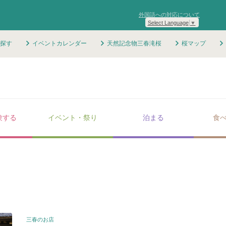
外国語への対応について
Select Language
▼
探す
イベントカレンダー
天然記念物三春滝桜
桜マップ
験する
イベント・祭り
泊まる
食
三春のお店