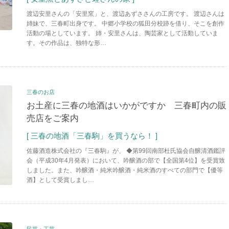
渡辺安里さんの「安里窯」と、渡辺あずささんの工房です。 渡辺さんは
姉妹で、三春町出身です。 中郷小学校の狐田分校跡を借り、そこを創作
活動の場としています。 姉・安里さんは、陶芸家として活動していま
す。その作品は、独特な形…
三春のお店
お土産に三春の地酒はいかがですか 三春町内の販
売店をご案内
[ 三春の地酒「三春駒」を買うなら！ ]
佐藤酒造株式会社の『三春駒』が、 ◆第99回南部杜氏協会自醸清酒鑑評
会（平成30年4月発表）において、吟醸酒の部で【全国第4位】を受賞致
しました。また、吟醸酒・純米吟醸酒・純米酒のすべての部門で【優等
酒】として受賞しまし…
民芸・工芸