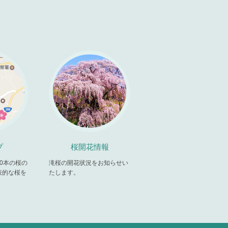
プ
桜開花情報
00本の桜の
滝桜の開花状況をお知らせい
表的な桜を
たします。
。