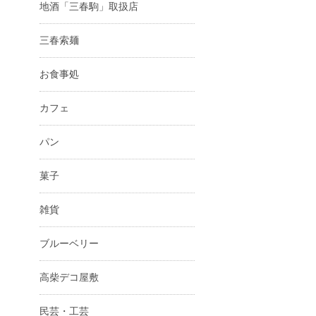
地酒「三春駒」取扱店
三春索麺
お食事処
カフェ
パン
菓子
雑貨
ブルーベリー
高柴デコ屋敷
民芸・工芸