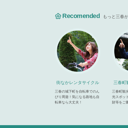
Recomended
もっと三春
街なかレンタサイクル
三春町
三春の城下町を自転車でのん
三春町観
びり周遊！気になる路地も自
光スポッ
転車なら大丈夫！
財等をご