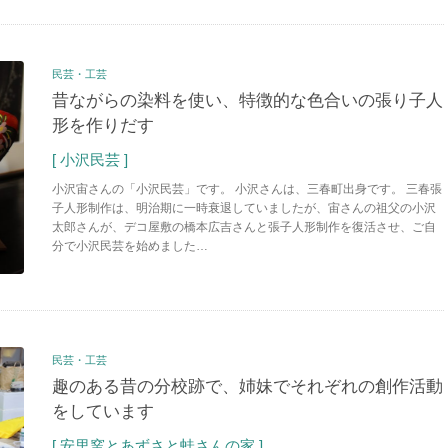
民芸・工芸
昔ながらの染料を使い、特徴的な色合いの張り子人
形を作りだす
[ 小沢民芸 ]
小沢宙さんの「小沢民芸」です。 小沢さんは、三春町出身です。 三春張
子人形制作は、明治期に一時衰退していましたが、宙さんの祖父の小沢
太郎さんが、デコ屋敷の橋本広吉さんと張子人形制作を復活させ、ご自
分で小沢民芸を始めました…
民芸・工芸
趣のある昔の分校跡で、姉妹でそれぞれの創作活動
をしています
[ 安里窯とあずさと蛙さんの家 ]