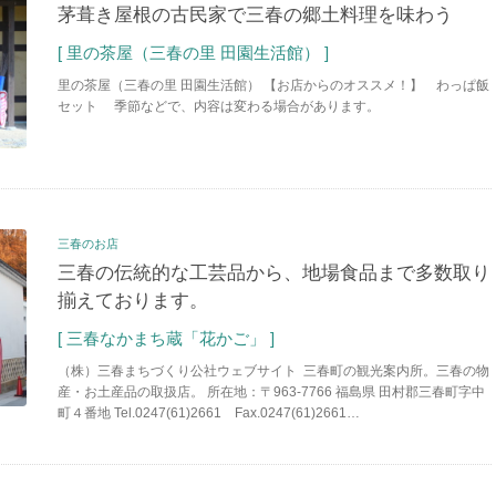
茅葺き屋根の古民家で三春の郷土料理を味わう
[ 里の茶屋（三春の里 田園生活館） ]
里の茶屋（三春の里 田園生活館） 【お店からのオススメ！】 わっぱ飯
セット 季節などで、内容は変わる場合があります。
三春のお店
三春の伝統的な工芸品から、地場食品まで多数取り
揃えております。
[ 三春なかまち蔵「花かご」 ]
（株）三春まちづくり公社ウェブサイト 三春町の観光案内所。三春の物
産・お土産品の取扱店。 所在地：〒963-7766 福島県 田村郡三春町字中
町４番地 Tel.0247(61)2661 Fax.0247(61)2661…