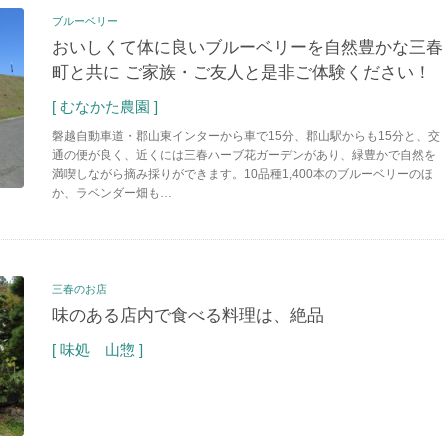
ブルーベリー
おいしくて体に良いブルーベリーを自然豊かな三春
町と共に
ご家族・ご友人と是非ご体験ください！
[ むなかた農園 ]
磐越自動車道・郡山東インターから車で15分、郡山駅からも15分と、交
通の便が良く、近くには三春ハーブ花ガーデンがあり、緑豊かで自然を
満喫しながら摘み採りができます。10品種1,400本のブルーベリーのほ
か、ラベンダー畑も…
三春のお店
味のある店内で食べる料理は、絶品
[ 味処 山惣 ]