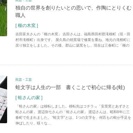
独自の世界を創りたいとの思いで、作陶にとりくむ
職人
[ 榧の木窯 ]
吉田富夫さんの「榧の木窯」 吉田さんは、福島県田村郡滝根町（現・田
村市滝根町）出身です。 屋久島の焼窯場で修業を重ね、地元の滝根町に
戻り独立をしました。その後、郡山に築窯をし、現在は三春町に「榧の
民芸・工芸
蛙文字は人生の一部 書くことで初心に帰る(蛙)
[ 蛙さんの家 ]
「蛙さんの家」は移転しました。移転先はコチラ→「安里窯とあずさと
蛙さんの家」 渡辺弥七さんの「蛙さんの家」 渡辺さんは、昭和8年に三
春町で生まれました。 “蛙文字”とは、1つの文字を、何匹もの蛙が手足を
伸ばしたり、様々な…