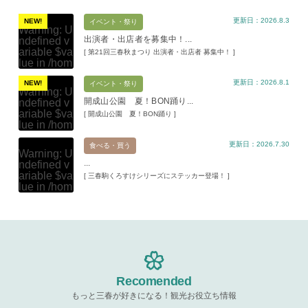
更新日：2026.8.3
NEW!
イベント・祭り
Warning
: U
出演者・出店者を募集中！...
ndefined v
ariable $va
[ 第21回三春秋まつり 出演者・出店者 募集中！ ]
lue in
/hom
e/xs11945
更新日：2026.8.1
9/miharuko
NEW!
イベント・祭り
Warning
: U
ma.com/pu
開成山公園 夏！BON踊り...
ndefined v
blic_html/w
ariable $va
[ 開成山公園 夏！BON踊り ]
p-content/t
lue in
/hom
hemes/mih
e/xs11945
aru/templat
更新日：2026.7.30
9/miharuko
食べる・買う
e-parts/pic
Warning
: U
ma.com/pu
up.php
on l
...
ndefined v
blic_html/w
ine
19
ariable $va
[ 三春駒くろすけシリーズにステッカー登場！ ]
p-content/t
lue in
/hom
hemes/mih
Warning
: A
e/xs11945
aru/templat
ttempt to re
9/miharuko
e-parts/pic
ad property
ma.com/pu
up.php
on l
"ID" on null
blic_html/w
ine
19
in
/home/x
p-content/t
s119459/m
hemes/mih
Warning
: A
iharukoma.
aru/templat
ttempt to re
com/public
e-parts/pic
ad property
Recomended
_html/wp-c
up.php
on l
"ID" on null
ontent/the
ine
19
もっと三春が好きになる！観光お役立ち情報
in
/home/x
mes/mihar