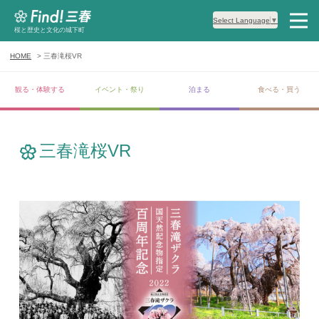
Select Language
▼
桜と歴史と文化の城下町
HOME
三春滝桜VR
観る・体験する
イベント・祭り
泊まる
食べる・買う
三春滝桜VR