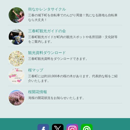
s119459/m
u/template-
Warning
: A
iharukoma.
parts/picu
ttempt to re
街なかレンタサイクル
com/public
p.php
on li
ad property
_html/wp-c
三春の城下町を自転車でのんびり周遊！気になる路地も自転車
ne
19
"ID" on null
ontent/the
なら大丈夫！
in
/home/x
mes/mihar
s119459/m
u/template-
三春町観光ガイドの会
iharukoma.
parts/picu
com/public
三春町観光ガイドが町内の観光スポットや名所旧跡・文化財等
p.php
on li
_html/wp-c
をご案内します。
ne
19
ontent/the
mes/mihar
観光資料ダウンロード
u/template-
三春町観光資料をダウンロードできます。
parts/picu
p.php
on li
ne
19
桜マップ
三春町には約10,000本の桜の木があります。代表的な桜をご紹
介いたします。
桜開花情報
滝桜の開花状況をお知らせいたします。