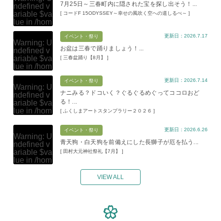
ma.com/pu
ontent/the
109
7月25日～三春町内に隠された宝を探し出そう！...
ndefined v
in
/home/x
blic_html/w
mes/mihar
ariable $va
[ コードF 15ODYSSEY～幸せの風吹く空への道しるべ～ ]
s119459/m
p-content/t
u/index.ph
Warning
: A
lue in
/hom
iharukoma.
hemes/mih
p
on line
1
ttempt to re
e/xs11945
com/public
aru/index.p
09
ad property
更新日：2026.7.17
9/miharuko
イベント・祭り
_html/wp-c
hp
on line
Warning
: U
"ID" on null
ma.com/pu
ontent/the
109
お盆は三春で踊りましょう！...
ndefined v
in
/home/x
blic_html/w
mes/mihar
ariable $va
[ 三春盆踊り【8月】 ]
s119459/m
p-content/t
u/index.ph
Warning
: A
lue in
/hom
iharukoma.
hemes/mih
p
on line
1
ttempt to re
e/xs11945
com/public
aru/index.p
09
ad property
更新日：2026.7.14
9/miharuko
イベント・祭り
_html/wp-c
hp
on line
Warning
: U
"ID" on null
ma.com/pu
ontent/the
109
ナニみる？ドコいく？ぐるぐるめぐってココロおど
ndefined v
in
/home/x
blic_html/w
mes/mihar
る！...
ariable $va
s119459/m
p-content/t
u/index.ph
Warning
: A
lue in
/hom
iharukoma.
[ ふくしまアートスタンプラリー２０２６ ]
hemes/mih
p
on line
1
ttempt to re
e/xs11945
com/public
aru/index.p
09
ad property
9/miharuko
_html/wp-c
hp
on line
更新日：2026.6.26
イベント・祭り
"ID" on null
ma.com/pu
ontent/the
Warning
: U
109
in
/home/x
blic_html/w
青天狗・白天狗を前備えにした長獅子が厄を払う...
mes/mihar
ndefined v
s119459/m
p-content/t
u/index.ph
ariable $va
[ 田村大元神社祭礼【7月】 ]
Warning
: A
iharukoma.
hemes/mih
p
on line
1
lue in
/hom
ttempt to re
com/public
aru/index.p
09
e/xs11945
ad property
_html/wp-c
hp
on line
9/miharuko
"ID" on null
VIEW ALL
ontent/the
109
ma.com/pu
in
/home/x
mes/mihar
blic_html/w
s119459/m
u/index.ph
Warning
: A
p-content/t
iharukoma.
p
on line
1
ttempt to re
hemes/mih
com/public
09
ad property
aru/index.p
_html/wp-c