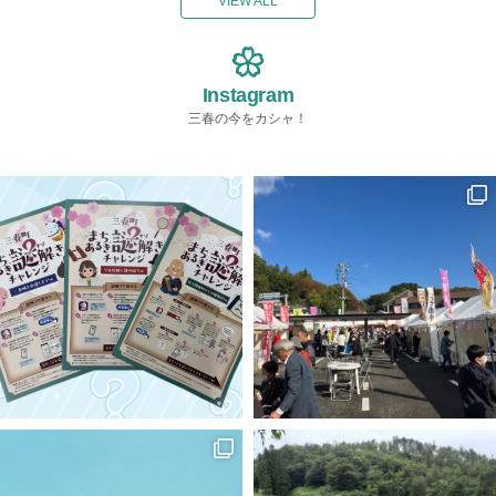
_html/wp-c
VIEW ALL
hp
on line
"ID" on null
ma.com/pu
ontent/the
174
in
/home/x
blic_html/w
mes/mihar
s119459/m
p-content/t
u/index.ph
Warning
: A
iharukoma.
hemes/mih
p
on line
1
ttempt to re
com/public
aru/index.p
74
ad property
Instagram
_html/wp-c
hp
on line
"ID" on null
ontent/the
三春の今をカシャ！
174
in
/home/x
mes/mihar
s119459/m
u/index.ph
Warning
: A
iharukoma.
p
on line
1
ttempt to re
com/public
74
ad property
_html/wp-c
"ID" on null
ontent/the
in
/home/x
mes/mihar
s119459/m
u/index.ph
iharukoma.
p
on line
1
com/public
74
_html/wp-c
ontent/the
mes/mihar
u/index.ph
p
on line
1
74