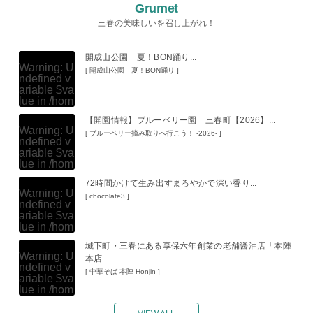
"ID" on null
hp
on line
ontent/the
Grumet
in
/home/x
109
mes/mihar
s119459/m
三春の美味しいを召し上がれ！
u/index.ph
iharukoma.
Warning
: A
p
on line
1
com/public
ttempt to re
09
_html/wp-c
開成山公園 夏！BON踊り...
ad property
ontent/the
Warning
: U
"ID" on null
[ 開成山公園 夏！BON踊り ]
mes/mihar
ndefined v
in
/home/x
u/index.ph
ariable $va
s119459/m
p
lue in
on line
/hom
1
iharukoma.
09
e/xs11945
com/public
【開園情報】ブルーベリー園 三春町【2026】...
9/miharuko
_html/wp-c
Warning
: U
ma.com/pu
[ ブルーベリー摘み取りへ行こう！ -2026- ]
ontent/the
ndefined v
blic_html/w
mes/mihar
ariable $va
p-content/t
u/index.ph
lue in
/hom
hemes/mih
p
on line
1
e/xs11945
aru/index.p
09
72時間かけて生み出すまろやかで深い香り...
9/miharuko
hp
on line
Warning
: U
ma.com/pu
[ chocolate3 ]
174
ndefined v
blic_html/w
ariable $va
p-content/t
Warning
: A
lue in
/hom
hemes/mih
ttempt to re
e/xs11945
aru/index.p
ad property
城下町・三春にある享保六年創業の老舗醤油店「本陣
9/miharuko
hp
on line
Warning
: U
"ID" on null
本店...
ma.com/pu
174
ndefined v
in
/home/x
blic_html/w
[ 中華そば 本陣 Honjin ]
ariable $va
s119459/m
p-content/t
Warning
: A
lue in
/hom
iharukoma.
hemes/mih
ttempt to re
e/xs11945
com/public
aru/index.p
ad property
9/miharuko