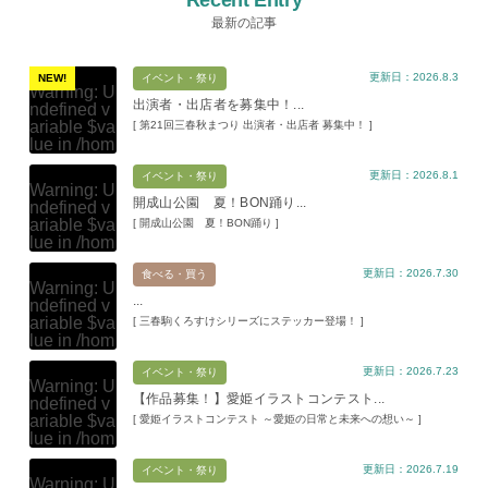
最新の記事
更新日：2026.8.3
NEW!
イベント・祭り
Warning
: U
出演者・出店者を募集中！...
ndefined v
ariable $va
[ 第21回三春秋まつり 出演者・出店者 募集中！ ]
lue in
/hom
e/xs11945
更新日：2026.8.1
9/miharuko
イベント・祭り
Warning
: U
ma.com/pu
開成山公園 夏！BON踊り...
ndefined v
blic_html/w
ariable $va
[ 開成山公園 夏！BON踊り ]
p-content/t
lue in
/hom
hemes/mih
e/xs11945
aru/index.p
更新日：2026.7.30
9/miharuko
食べる・買う
hp
on line
Warning
: U
ma.com/pu
109
...
ndefined v
blic_html/w
ariable $va
[ 三春駒くろすけシリーズにステッカー登場！ ]
p-content/t
Warning
: A
lue in
/hom
hemes/mih
ttempt to re
e/xs11945
aru/index.p
ad property
更新日：2026.7.23
9/miharuko
イベント・祭り
hp
on line
Warning
: U
"ID" on null
ma.com/pu
109
【作品募集！】愛姫イラストコンテスト...
ndefined v
in
/home/x
blic_html/w
ariable $va
[ 愛姫イラストコンテスト ～愛姫の日常と未来への想い～ ]
s119459/m
p-content/t
Warning
: A
lue in
/hom
iharukoma.
hemes/mih
ttempt to re
e/xs11945
com/public
aru/index.p
ad property
更新日：2026.7.19
9/miharuko
イベント・祭り
_html/wp-c
hp
on line
Warning
: U
"ID" on null