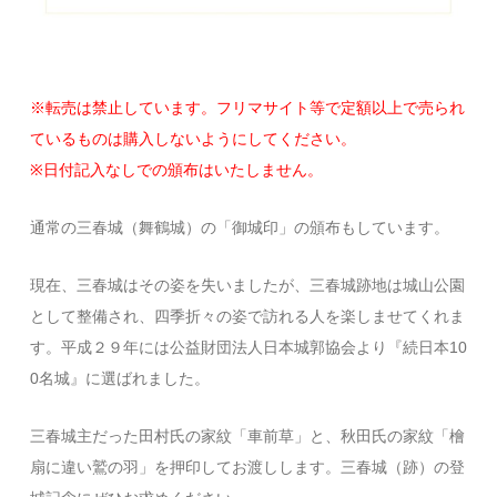
※転売は禁止しています。フリマサイト等で定額以上で売られ
ているものは購入しないようにしてください。
※日付記入なしでの頒布はいたしません。
通常の三春城（舞鶴城）の「御城印」の頒布もしています。
現在、三春城はその姿を失いましたが、三春城跡地は城山公園
として整備され、四季折々の姿で訪れる人を楽しませてくれま
す。平成２９年には公益財団法人日本城郭協会より『続日本10
0名城』に選ばれました。
三春城主だった田村氏の家紋「車前草」と、秋田氏の家紋「檜
扇に違い鷲の羽」を押印してお渡しします。三春城（跡）の登