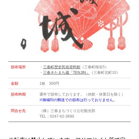
頒布場所
・
三春町歴史民俗資料館
（三春町桜谷5）
・
三春きたまち蔵「TENJIN」
（三春町北町10）
金額
1枚 300円
頒布時期
通年で頒布しております。（休館・休業日を除く）
※御城印の郵送での頒布は行っておりません。
問合せ先
（株）三春まちづくり公社観光部
TEL：0247-62-3690