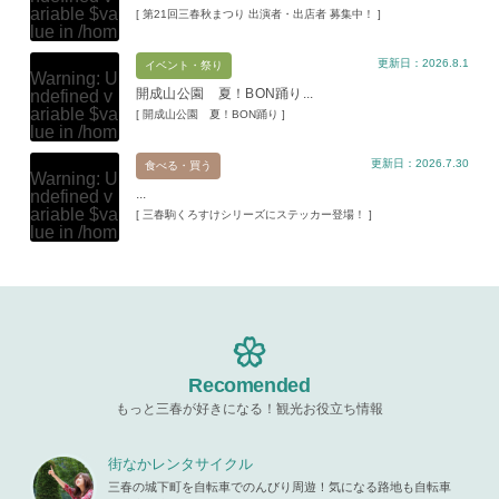
ariable $va
[ 第21回三春秋まつり 出演者・出店者 募集中！ ]
lue in
/hom
e/xs11945
更新日：2026.8.1
9/miharuko
イベント・祭り
Warning
: U
ma.com/pu
開成山公園 夏！BON踊り...
ndefined v
blic_html/w
ariable $va
[ 開成山公園 夏！BON踊り ]
p-content/t
lue in
/hom
hemes/mih
e/xs11945
aru/templat
更新日：2026.7.30
9/miharuko
食べる・買う
e-parts/pic
Warning
: U
ma.com/pu
up.php
on l
...
ndefined v
blic_html/w
ine
19
ariable $va
[ 三春駒くろすけシリーズにステッカー登場！ ]
p-content/t
lue in
/hom
hemes/mih
Warning
: A
e/xs11945
aru/templat
ttempt to re
9/miharuko
e-parts/pic
ad property
ma.com/pu
up.php
on l
"ID" on null
blic_html/w
ine
19
in
/home/x
p-content/t
s119459/m
hemes/mih
Warning
: A
iharukoma.
aru/templat
ttempt to re
com/public
e-parts/pic
ad property
Recomended
_html/wp-c
up.php
on l
"ID" on null
ontent/the
ine
19
もっと三春が好きになる！観光お役立ち情報
in
/home/x
mes/mihar
s119459/m
u/template-
Warning
: A
iharukoma.
parts/picu
ttempt to re
街なかレンタサイクル
com/public
p.php
on li
ad property
_html/wp-c
三春の城下町を自転車でのんびり周遊！気になる路地も自転車
ne
19