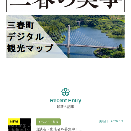
Recent Entry
最新の記事
更新日：2026.8.3
NEW!
イベント・祭り
Warning
: U
出演者・出店者を募集中！...
ndefined v