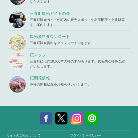
"ID" on null
ontent/the
なら大丈夫！
in
/home/x
mes/mihar
s119459/m
u/template-
三春町観光ガイドの会
iharukoma.
parts/picu
com/public
三春町観光ガイドが町内の観光スポットや名所旧跡・文化財等
p.php
on li
_html/wp-c
をご案内します。
ne
19
ontent/the
mes/mihar
観光資料ダウンロード
u/template-
三春町観光資料をダウンロードできます。
parts/picu
p.php
on li
ne
19
桜マップ
三春町には約10,000本の桜の木があります。代表的な桜をご紹
介いたします。
桜開花情報
滝桜の開花状況をお知らせいたします。
サイトのご利用について
プライバシーポリシー