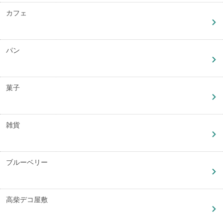
カフェ
パン
菓子
雑貨
ブルーベリー
高柴デコ屋敷