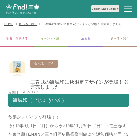
Select Language
▼
桜と歴史と文化の城下町
HOME
食べる・買う
三春城の御城印に秋限定デザインが登場！※完売しました
観る・体験する
イベント・祭り
泊まる
食べる・買う
食べる・買う
三春城の御城印に秋限定デザインが登場！※
完売しました
更新日： 2025.08.29
御城印（ごじょういん）
秋限定デザインが登場！！
令和7年9月1日（月）から令和7年11月30日（日）まで三春き
たまち蔵TENJINと三春町歴史民俗資料館にて通常価格と同じ3