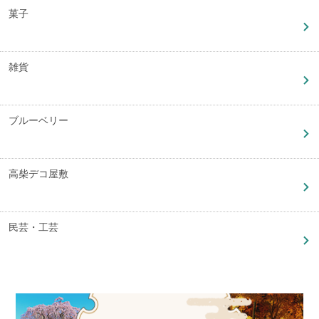
菓子
雑貨
ブルーベリー
高柴デコ屋敷
民芸・工芸