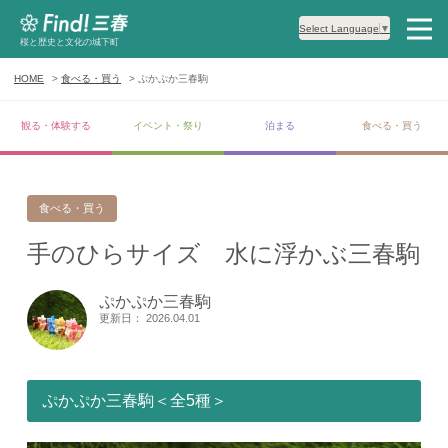
Select Language
▼
桜と歴史と文化の城下町
HOME
食べる・買う
ぷかぷか三春駒
観る・体験する
イベント・祭り
泊まる
食べる・買う
食べる・買う
手のひらサイズ 水に浮かぶ三春駒
ぷかぷか三春駒
更新日： 2026.04.01
ぷかぷか三春駒＜全5種＞