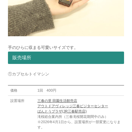
手のひらに収まる可愛いサイズです。
販売場所
①カプセルトイマシン
価格
1回 400円
設置場所
三春の里 田園生活館売店
アウトドアヴィレッジ三春ビジターセンター
ばんとうプラザ(JR三春駅売店)
滝桜総合案内所（三春滝桜開花期間中のみ）
※2026年4月1日から、設置場所が一部変更になりま
す。