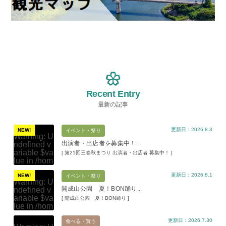
Recent Entry
最新の記事
更新日：2026.8.3
NEW!
イベント・祭り
Warning
: U
出演者・出店者を募集中！...
ndefined v
ariable $va
[ 第21回三春秋まつり 出演者・出店者 募集中！ ]
lue in
/hom
e/xs11945
更新日：2026.8.1
9/miharuko
NEW!
イベント・祭り
Warning
: U
ma.com/pu
開成山公園 夏！BON踊り...
ndefined v
blic_html/w
ariable $va
[ 開成山公園 夏！BON踊り ]
p-content/t
lue in
/hom
hemes/mih
e/xs11945
aru/templat
更新日：2026.7.30
9/miharuko
食べる・買う
e-parts/pic