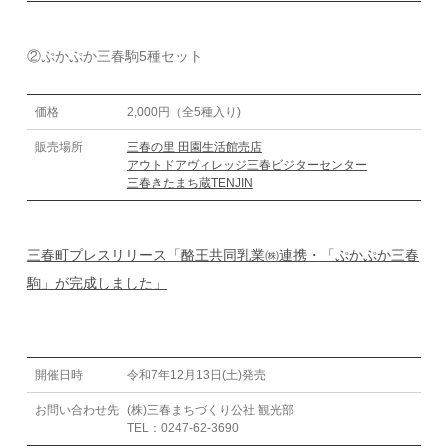
②ぷかぷか三春駒5種セット
価格
2,000円（全5種入り)
販売場所
三春の里 田園生活館売店
アウトドアヴィレッジ三春ビジターセンター
三春きたまち蔵TENJIN
三春町プレスリリース「酪王共同乳業㈱連携・「ぷかぷか三春
駒」が完成しました」
開催日時
令和7年12月13日(土)発売
お問い合わせ先
(株)三春まちづくり公社 観光部
TEL：0247-62-3690