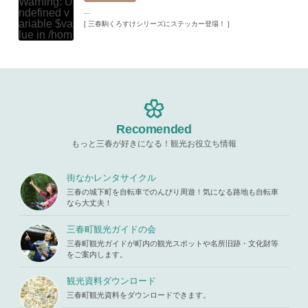
Warning
: U
ma.com/pu
up.php
on l
...
ndefined v
blic_html/w
ine
19
ariable $va
[ 三春駒くろすけシリーズにステッカー登場！ ]
p-content/t
lue in
/hom
hemes/mih
Warning
: A
e/xs11945
aru/templat
ttempt to re
9/miharuko
e-parts/pic
ad property
ma.com/pu
up.php
on l
"ID" on null
blic_html/w
ine
19
in
/home/x
p-content/t
s119459/m
hemes/mih
Warning
: A
iharukoma.
aru/templat
ttempt to re
com/public
e-parts/pic
ad property
Recomended
_html/wp-c
up.php
on l
"ID" on null
ontent/the
ine
19
もっと三春が好きになる！観光お役立ち情報
in
/home/x
mes/mihar
s119459/m
u/template-
Warning
: A
iharukoma.
parts/picu
ttempt to re
街なかレンタサイクル
com/public
p.php
on li
ad property
_html/wp-c
三春の城下町を自転車でのんびり周遊！気になる路地も自転車
ne
19
"ID" on null
ontent/the
なら大丈夫！
in
/home/x
mes/mihar
s119459/m
u/template-
三春町観光ガイドの会
iharukoma.
parts/picu
com/public
三春町観光ガイドが町内の観光スポットや名所旧跡・文化財等
p.php
on li
_html/wp-c
をご案内します。
ne
19
ontent/the
mes/mihar
観光資料ダウンロード
u/template-
三春町観光資料をダウンロードできます。
parts/picu