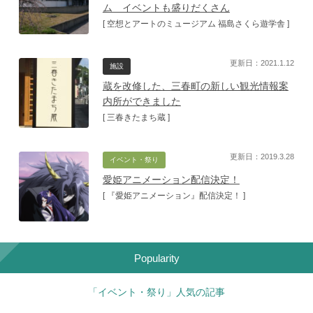
ム イベントも盛りだくさん
[ 空想とアートのミュージアム 福島さくら遊学舎 ]
更新日：2021.1.12
施設
蔵を改修した、三春町の新しい観光情報案
内所ができました
[ 三春きたまち蔵 ]
更新日：2019.3.28
イベント・祭り
愛姫アニメーション配信決定！
[ 『愛姫アニメーション』配信決定！ ]
Popularity
「イベント・祭り」人気の記事