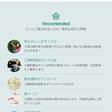
ad property
ma.com/pu
up.php
on l
"ID" on null
blic_html/w
ine
19
in
/home/x
p-content/t
s119459/m
hemes/mih
Warning
: A
iharukoma.
aru/templat
ttempt to re
com/public
e-parts/pic
ad property
Recomended
_html/wp-c
up.php
on l
"ID" on null
ontent/the
ine
19
もっと三春が好きになる！観光お役立ち情報
in
/home/x
mes/mihar
s119459/m
u/template-
Warning
: A
iharukoma.
parts/picu
ttempt to re
街なかレンタサイクル
com/public
p.php
on li
ad property
_html/wp-c
三春の城下町を自転車でのんびり周遊！気になる路地も自転車
ne
19
"ID" on null
ontent/the
なら大丈夫！
in
/home/x
mes/mihar
s119459/m
u/template-
三春町観光ガイドの会
iharukoma.
parts/picu
com/public
三春町観光ガイドが町内の観光スポットや名所旧跡・文化財等
p.php
on li
_html/wp-c
をご案内します。
ne
19
ontent/the
mes/mihar
観光資料ダウンロード
u/template-
三春町観光資料をダウンロードできます。
parts/picu
p.php
on li
ne
19
桜マップ
三春町には約10,000本の桜の木があります。代表的な桜をご紹
介いたします。