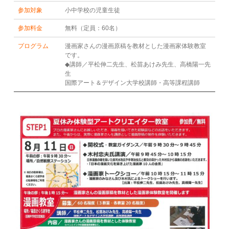
参加対象
小中学校の児童生徒
参加料金
無料（定員：60名）
プログラム
漫画家さんの漫画原稿を教材とした漫画家体験教室
です。
◆講師／平松伸二先生、松苗あけみ先生、高橋陽一先
生
国際アート＆デザイン大学校講師・高等課程講師