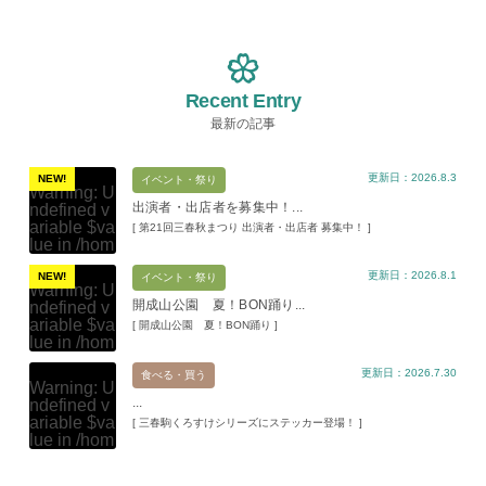
Recent Entry
最新の記事
更新日：2026.8.3
NEW!
イベント・祭り
Warning
: U
出演者・出店者を募集中！...
ndefined v
ariable $va
[ 第21回三春秋まつり 出演者・出店者 募集中！ ]
lue in
/hom
e/xs11945
更新日：2026.8.1
9/miharuko
NEW!
イベント・祭り
Warning
: U
ma.com/pu
開成山公園 夏！BON踊り...
ndefined v
blic_html/w
ariable $va
[ 開成山公園 夏！BON踊り ]
p-content/t
lue in
/hom
hemes/mih
e/xs11945
aru/templat
更新日：2026.7.30
9/miharuko
食べる・買う
e-parts/pic
Warning
: U
ma.com/pu
up.php
on l
...
ndefined v
blic_html/w
ine
19
ariable $va
[ 三春駒くろすけシリーズにステッカー登場！ ]
p-content/t
lue in
/hom
hemes/mih
Warning
: A
e/xs11945
aru/templat
ttempt to re
9/miharuko
e-parts/pic