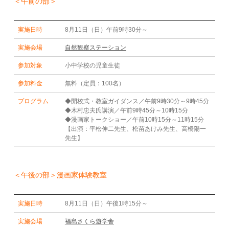
＜午前の部＞
実施日時
8月11日（日）午前9時30分～
実施会場
自然観察ステーション
参加対象
小中学校の児童生徒
参加料金
無料（定員：100名）
プログラム
◆開校式・教室ガイダンス／午前9時30分～9時45分
◆木村忠夫氏講演／午前9時45分～10時15分
◆漫画家トークショー／午前10時15分～11時15分
【出演：平松伸二先生、松苗あけみ先生、高橋陽一
先生】
＜午後の部＞漫画家体験教室
実施日時
8月11日（日）午後1時15分～
実施会場
福島さくら遊学舎