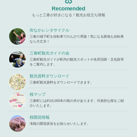
aru/templat
ttempt to re
com/public
e-parts/pic
ad property
Recomended
_html/wp-c
up.php
on l
"ID" on null
ontent/the
ine
19
もっと三春が好きになる！観光お役立ち情報
in
/home/x
mes/mihar
s119459/m
u/template-
Warning
: A
iharukoma.
parts/picu
ttempt to re
街なかレンタサイクル
com/public
p.php
on li
ad property
_html/wp-c
三春の城下町を自転車でのんびり周遊！気になる路地も自転車
ne
19
"ID" on null
ontent/the
なら大丈夫！
in
/home/x
mes/mihar
s119459/m
u/template-
三春町観光ガイドの会
iharukoma.
parts/picu
com/public
三春町観光ガイドが町内の観光スポットや名所旧跡・文化財等
p.php
on li
_html/wp-c
をご案内します。
ne
19
ontent/the
mes/mihar
観光資料ダウンロード
u/template-
三春町観光資料をダウンロードできます。
parts/picu
p.php
on li
ne
19
桜マップ
三春町には約10,000本の桜の木があります。代表的な桜をご紹
介いたします。
桜開花情報
滝桜の開花状況をお知らせいたします。