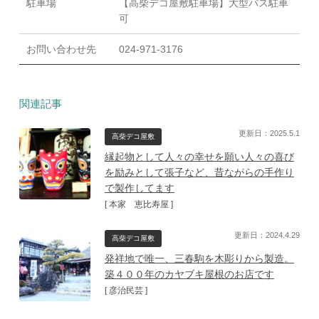
駐車場
【高柴デコ屋敷駐車場】大型バス駐車
可
お問い合わせ先
024-971-3176
関連記事
更新日：2025.5.1
高柴デコ屋敷
縁起物として人々の幸せを願い人々の喜び
を励みとして張子など、昔ながらの手作り
で製作してます
[ 本家 恵比寿屋 ]
更新日：2024.4.29
高柴デコ屋敷
発祥地で唯一、三春駒を木彫りから製造。
築４００年のカヤブキ屋根のお店です
[ 彦治民芸 ]