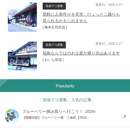
更新日：2025.5.17
高柴デコ屋敷
気軽に人形作りを見学。ひょっとこ踊りも
見られるかもしれません
[ 橋本広司民芸 ]
更新日：2025.5.17
高柴デコ屋敷
福島ならではのお土産が盛り沢山あります
[ おいち茶屋 ]
Popularity
「高柴デコ屋敷」人気の記事
ブルーベリー摘み取りへ行こう！ -2026-
【開園情報】ブルーベリー園 三春町【2026...