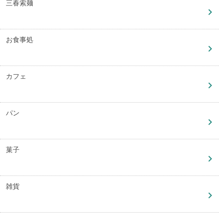
三春索麺
お食事処
カフェ
パン
菓子
雑貨