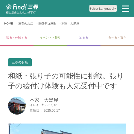
Select Language
▼
桜と歴史と文化の城下町
HOME
三春のお店
高柴デコ屋敷
本家 大黒屋
観る・体験する
イベント・祭り
泊まる
食べる・買う
三春のお店
和紙・張り子の可能性に挑戦。張り
子の絵付け体験も人気受付中です
本家 大黒屋
ほんけ だいこくや
更新日： 2025.05.17