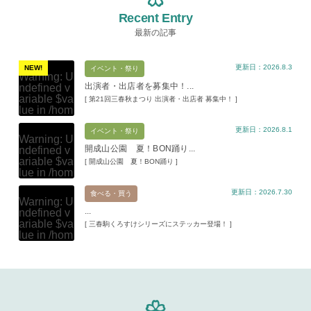
Recent Entry
最新の記事
更新日：2026.8.3
NEW!
イベント・祭り
Warning
: U
出演者・出店者を募集中！...
ndefined v
ariable $va
[ 第21回三春秋まつり 出演者・出店者 募集中！ ]
lue in
/hom
e/xs11945
更新日：2026.8.1
9/miharuko
イベント・祭り
Warning
: U
ma.com/pu
開成山公園 夏！BON踊り...
ndefined v
blic_html/w
ariable $va
[ 開成山公園 夏！BON踊り ]
p-content/t
lue in
/hom
hemes/mih
e/xs11945
aru/templat
更新日：2026.7.30
9/miharuko
食べる・買う
e-parts/pic
Warning
: U
ma.com/pu
up.php
on l
...
ndefined v
blic_html/w
ine
19
ariable $va
[ 三春駒くろすけシリーズにステッカー登場！ ]
p-content/t
lue in
/hom
hemes/mih
Warning
: A
e/xs11945
aru/templat
ttempt to re
9/miharuko
e-parts/pic
ad property
ma.com/pu
up.php
on l
"ID" on null
blic_html/w
ine
19
in
/home/x
p-content/t
s119459/m
hemes/mih
Warning
: A
iharukoma.