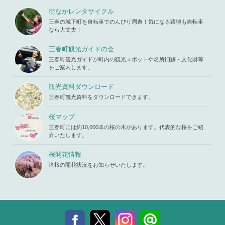
u/template-
Warning
: A
iharukoma.
parts/picu
ttempt to re
街なかレンタサイクル
com/public
p.php
on li
ad property
_html/wp-c
三春の城下町を自転車でのんびり周遊！気になる路地も自転車
ne
19
"ID" on null
ontent/the
なら大丈夫！
in
/home/x
mes/mihar
s119459/m
u/template-
三春町観光ガイドの会
iharukoma.
parts/picu
com/public
三春町観光ガイドが町内の観光スポットや名所旧跡・文化財等
p.php
on li
_html/wp-c
をご案内します。
ne
19
ontent/the
mes/mihar
観光資料ダウンロード
u/template-
三春町観光資料をダウンロードできます。
parts/picu
p.php
on li
ne
19
桜マップ
三春町には約10,000本の桜の木があります。代表的な桜をご紹
介いたします。
桜開花情報
滝桜の開花状況をお知らせいたします。