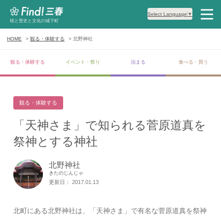
Select Language
▼
桜と歴史と文化の城下町
HOME
観る・体験する
北野神社
観る・体験する
イベント・祭り
泊まる
食べる・買う
観る・体験する
「天神さま」で知られる菅原道真を
祭神とする神社
北野神社
きたのじんじゃ
更新日： 2017.01.13
北町にある北野神社は、「天神さま」で有名な菅原道真を祭神