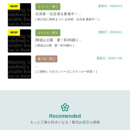
更新日：2026.8.3
NEW!
イベント・祭り
Warning
: U
出演者・出店者を募集中！...
ndefined v
ariable $va
[ 第21回三春秋まつり 出演者・出店者 募集中！ ]
lue in
/hom
e/xs11945
更新日：2026.8.1
9/miharuko
NEW!
イベント・祭り
Warning
: U
ma.com/pu
開成山公園 夏！BON踊り...
ndefined v
blic_html/w
ariable $va
[ 開成山公園 夏！BON踊り ]
p-content/t
lue in
/hom
hemes/mih
e/xs11945
aru/templat
更新日：2026.7.30
9/miharuko
食べる・買う
e-parts/pic
Warning
: U
ma.com/pu
up.php
on l
...
ndefined v
blic_html/w
ine
19
ariable $va
[ 三春駒くろすけシリーズにステッカー登場！ ]
p-content/t
lue in
/hom
hemes/mih
Warning
: A
e/xs11945
aru/templat
ttempt to re
9/miharuko
e-parts/pic
ad property
ma.com/pu
up.php
on l
"ID" on null
blic_html/w
ine
19
in
/home/x
p-content/t
s119459/m
hemes/mih
Warning
: A
iharukoma.
aru/templat
ttempt to re
com/public
e-parts/pic
ad property
Recomended
_html/wp-c
up.php
on l
"ID" on null
ontent/the
ine
19
もっと三春が好きになる！観光お役立ち情報
in
/home/x
mes/mihar
s119459/m