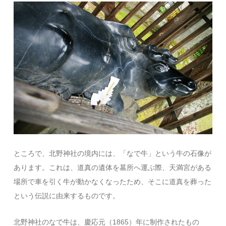
ところで、北野神社の境内には、「なで牛」という牛の石像が
あります。これは、道真の遺体を墓所へ運ぶ際、天満宮がある
場所で車を引く牛が動かなくなったため、そこに道真を葬った
という伝説に由来するものです。
北野神社のなで牛は、慶応元（1865）年に制作されたもの