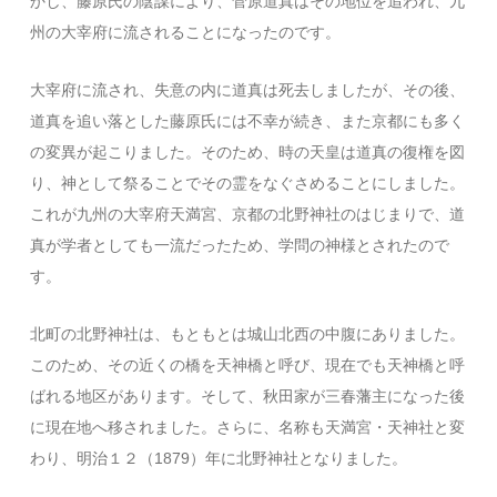
かし、藤原氏の陰謀により、菅原道真はその地位を追われ、九
州の大宰府に流されることになったのです。
大宰府に流され、失意の内に道真は死去しましたが、その後、
道真を追い落とした藤原氏には不幸が続き、また京都にも多く
の変異が起こりました。そのため、時の天皇は道真の復権を図
り、神として祭ることでその霊をなぐさめることにしました。
これが九州の大宰府天満宮、京都の北野神社のはじまりで、道
真が学者としても一流だったため、学問の神様とされたので
す。
北町の北野神社は、もともとは城山北西の中腹にありました。
このため、その近くの橋を天神橋と呼び、現在でも天神橋と呼
ばれる地区があります。そして、秋田家が三春藩主になった後
に現在地へ移されました。さらに、名称も天満宮・天神社と変
わり、明治１２（1879）年に北野神社となりました。