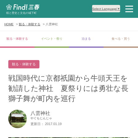
Select Language
▼
桜と歴史と文化の城下町
HOME
観る・体験する
八雲神社
観る・体験する
イベント・祭り
泊まる
食べる・買う
観る・体験する
戦国時代に京都祇園から牛頭天王を
勧請した神社 夏祭りには勇壮な長
獅子舞が町内を巡行
八雲神社
やぐもじんじゃ
更新日： 2017.01.19