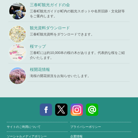
s119459/m
u/template-
三春町観光ガイドの会
iharukoma.
parts/picu
com/public
三春町観光ガイドが町内の観光スポットや名所旧跡・文化財等
p.php
on li
_html/wp-c
をご案内します。
ne
19
ontent/the
mes/mihar
観光資料ダウンロード
u/template-
三春町観光資料をダウンロードできます。
parts/picu
p.php
on li
ne
19
桜マップ
三春町には約10,000本の桜の木があります。代表的な桜をご紹
介いたします。
桜開花情報
滝桜の開花状況をお知らせいたします。
サイトのご利用について
プライバシーポリシー
ソーシャルメディアポリシー
企業情報