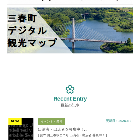
Recent Entry
最新の記事
更新日：2026.8.3
NEW!
イベント・祭り
Warning
: U
出演者・出店者を募集中！...
ndefined v
ariable $va
[ 第21回三春秋まつり 出演者・出店者 募集中！ ]