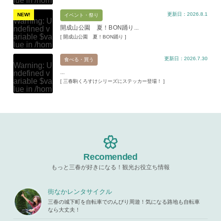
lue in
/hom
e/xs11945
更新日：2026.8.1
9/miharuko
NEW!
イベント・祭り
Warning
: U
ma.com/pu
開成山公園 夏！BON踊り...
ndefined v
blic_html/w
ariable $va
[ 開成山公園 夏！BON踊り ]
p-content/t
lue in
/hom
hemes/mih
e/xs11945
aru/templat
更新日：2026.7.30
9/miharuko
食べる・買う
e-parts/pic
Warning
: U
ma.com/pu
up.php
on l
...
ndefined v
blic_html/w
ine
19
ariable $va
[ 三春駒くろすけシリーズにステッカー登場！ ]
p-content/t
lue in
/hom
hemes/mih
Warning
: A
e/xs11945
aru/templat
ttempt to re
9/miharuko
e-parts/pic
ad property
ma.com/pu
up.php
on l
"ID" on null
blic_html/w
ine
19
in
/home/x
p-content/t
s119459/m
hemes/mih
Warning
: A
iharukoma.
aru/templat
ttempt to re
com/public
e-parts/pic
ad property
Recomended
_html/wp-c
up.php
on l
"ID" on null
ontent/the
ine
19
もっと三春が好きになる！観光お役立ち情報
in
/home/x
mes/mihar
s119459/m
u/template-
Warning
: A
iharukoma.
parts/picu
ttempt to re
街なかレンタサイクル
com/public
p.php
on li
ad property
_html/wp-c
三春の城下町を自転車でのんびり周遊！気になる路地も自転車
ne
19
"ID" on null
ontent/the
なら大丈夫！
in
/home/x
mes/mihar