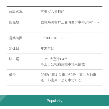
施設名称
三春ダム資料館
所在地
福島県田村郡三春町西方字中ノ内403-
4
営業時間
9：00～16：30
定休日
年末年始
駐車場
50台+大型車P4台
※土日は職員用駐車場も解放
備考
JR郡山駅より車で30分 東北自動車
道 郡山東ICより車で15分
Popularity