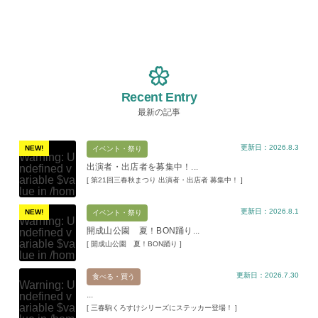
Recent Entry
最新の記事
更新日：2026.8.3
NEW!
イベント・祭り
Warning
: U
出演者・出店者を募集中！...
ndefined v
ariable $va
[ 第21回三春秋まつり 出演者・出店者 募集中！ ]
lue in
/hom
e/xs11945
更新日：2026.8.1
9/miharuko
NEW!
イベント・祭り
Warning
: U
ma.com/pu
開成山公園 夏！BON踊り...
ndefined v
blic_html/w
ariable $va
[ 開成山公園 夏！BON踊り ]
p-content/t
lue in
/hom
hemes/mih
e/xs11945
aru/templat
更新日：2026.7.30
9/miharuko
食べる・買う
e-parts/pic
Warning
: U
ma.com/pu
up.php
on l
...
ndefined v
blic_html/w
ine
19
ariable $va
[ 三春駒くろすけシリーズにステッカー登場！ ]
p-content/t