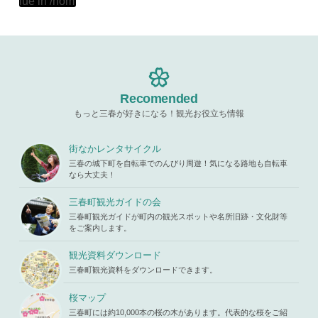
lue in
/hom
hemes/mih
Warning
: A
e/xs11945
aru/templat
ttempt to re
9/miharuko
e-parts/pic
ad property
ma.com/pu
up.php
on l
"ID" on null
blic_html/w
ine
19
in
/home/x
p-content/t
s119459/m
hemes/mih
Warning
: A
iharukoma.
aru/templat
ttempt to re
com/public
e-parts/pic
ad property
Recomended
_html/wp-c
up.php
on l
"ID" on null
ontent/the
ine
19
もっと三春が好きになる！観光お役立ち情報
in
/home/x
mes/mihar
s119459/m
u/template-
Warning
: A
iharukoma.
parts/picu
ttempt to re
街なかレンタサイクル
com/public
p.php
on li
ad property
_html/wp-c
三春の城下町を自転車でのんびり周遊！気になる路地も自転車
ne
19
"ID" on null
ontent/the
なら大丈夫！
in
/home/x
mes/mihar
s119459/m
u/template-
三春町観光ガイドの会
iharukoma.
parts/picu
com/public
三春町観光ガイドが町内の観光スポットや名所旧跡・文化財等
p.php
on li
_html/wp-c
をご案内します。
ne
19
ontent/the
mes/mihar
観光資料ダウンロード
u/template-
三春町観光資料をダウンロードできます。
parts/picu
p.php
on li
ne
19
桜マップ
三春町には約10,000本の桜の木があります。代表的な桜をご紹