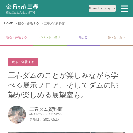
Select Language
▼
桜と歴史と文化の城下町
HOME
観る・体験する
三春ダム資料館
観る・体験する
イベント・祭り
泊まる
食べる・買う
観る・体験する
三春ダムのことが楽しみながら学
べる展示フロア、そしてダムの眺
望が楽しめる展望室も。
三春ダム資料館
みはるだむしりょうかん
更新日： 2025.05.17