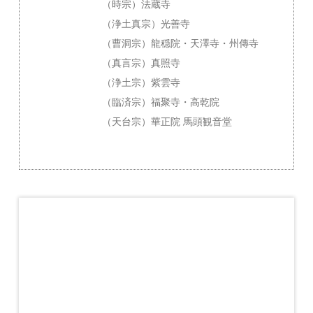
（時宗）法蔵寺
（浄土真宗）光善寺
（曹洞宗）龍穏院・天澤寺・州傳寺
（真言宗）真照寺
（浄土宗）紫雲寺
（臨済宗）福聚寺・高乾院
（天台宗）華正院 馬頭観音堂