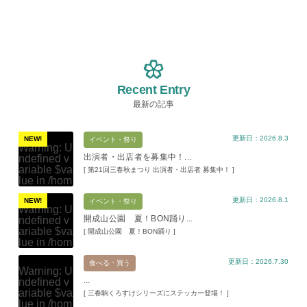
Recent Entry
最新の記事
更新日：2026.8.3
NEW!
イベント・祭り
Warning
: U
出演者・出店者を募集中！...
ndefined v
ariable $va
[ 第21回三春秋まつり 出演者・出店者 募集中！ ]
lue in
/hom
e/xs11945
更新日：2026.8.1
9/miharuko
NEW!
イベント・祭り
Warning
: U
ma.com/pu
開成山公園 夏！BON踊り...
ndefined v
blic_html/w
ariable $va
[ 開成山公園 夏！BON踊り ]
p-content/t
lue in
/hom
hemes/mih
e/xs11945
aru/templat
更新日：2026.7.30
9/miharuko
食べる・買う
e-parts/pic
Warning
: U
ma.com/pu
up.php
on l
...
ndefined v
blic_html/w
ine
19
ariable $va
[ 三春駒くろすけシリーズにステッカー登場！ ]
p-content/t
lue in
/hom