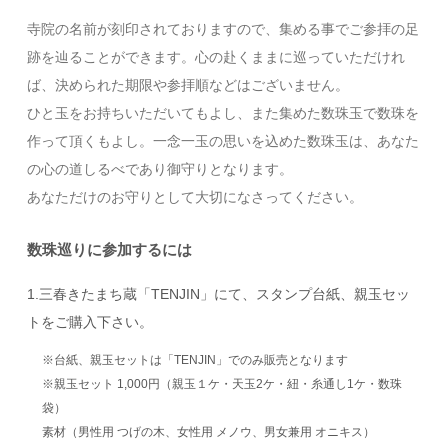
寺院の名前が刻印されておりますので、集める事でご参拝の足
跡を辿ることができます。心の赴くままに巡っていただけれ
ば、決められた期限や参拝順などはございません。
ひと玉をお持ちいただいてもよし、また集めた数珠玉で数珠を
作って頂くもよし。一念一玉の思いを込めた数珠玉は、あなた
の心の道しるべであり御守りとなります。
あなただけのお守りとして大切になさってください。
数珠巡りに参加するには
1.三春きたまち蔵「TENJIN」にて、スタンプ台紙、親玉セッ
トをご購入下さい。
※台紙、親玉セットは「TENJIN」でのみ販売となります
※親玉セット 1,000円（親玉１ケ・天玉2ケ・紐・糸通し1ケ・数珠
袋）
素材（男性用 つげの木、女性用 メノウ、男女兼用 オニキス）