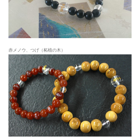
赤メノウ、つげ（柘植の木）