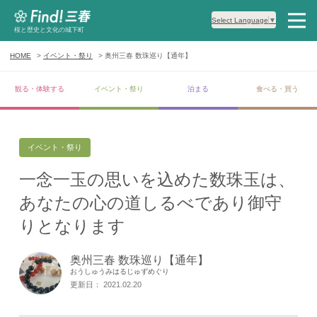
Select Language
▼
桜と歴史と文化の城下町
HOME
イベント・祭り
奥州三春 数珠巡り【通年】
観る・体験する
イベント・祭り
泊まる
食べる・買う
イベント・祭り
一念一玉の思いを込めた数珠玉は、
あなたの心の道しるべであり御守
りとなります
奥州三春 数珠巡り【通年】
おうしゅうみはるじゅずめぐり
更新日： 2021.02.20