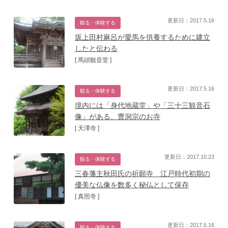
更新日：2017.5.16
観る・体験する
坂上田村麻呂が愛馬を供養するために建立
したと伝わる
[ 馬頭観音堂 ]
更新日：2017.5.16
観る・体験する
境内には「身代地蔵堂」や「三十三観音石
像」がある、曹洞宗のお寺
[ 天澤寺 ]
更新日：2017.10.23
観る・体験する
三春藩主秋田氏の祈願寺 江戸時代初期の
優美な仏像を数多く秘仏として保存
[ 真照寺 ]
更新日：2017.5.16
観る・体験する