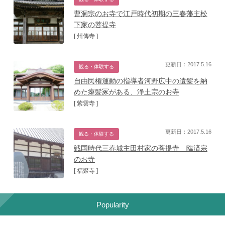
曹洞宗のお寺で江戸時代初期の三春藩主松
下家の菩提寺
[ 州傳寺 ]
更新日：2017.5.16
観る・体験する
自由民権運動の指導者河野広中の遺髪を納
めた瘞髪冢がある、浄土宗のお寺
[ 紫雲寺 ]
更新日：2017.5.16
観る・体験する
戦国時代三春城主田村家の菩提寺 臨済宗
のお寺
[ 福聚寺 ]
Popularity