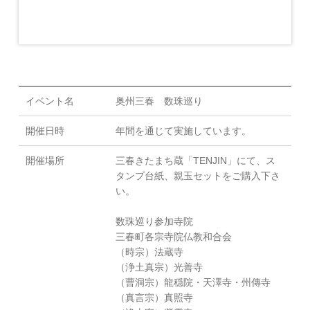
イベント名
奥州三春 数珠巡り
開催日時
年間を通じて実施しています。
開催場所
三春きたまち蔵「TENJIN」にて、ス
タンプ台紙、親玉セットをご購入下さ
い。
数珠巡り参加寺院
三春町各宗寺院仏教和合会
（時宗）法蔵寺
（浄土真宗）光善寺
（曹洞宗）龍穏院・天澤寺・州傳寺
（真言宗）真照寺