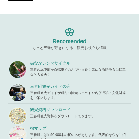
hemes/mih
Warning
: A
e/xs11945
aru/templat
ttempt to re
9/miharuko
e-parts/pic
ad property
ma.com/pu
up.php
on l
"ID" on null
blic_html/w
ine
19
in
/home/x
p-content/t
s119459/m
hemes/mih
Warning
: A
iharukoma.
aru/templat
ttempt to re
com/public
e-parts/pic
ad property
Recomended
_html/wp-c
up.php
on l
"ID" on null
ontent/the
ine
19
もっと三春が好きになる！観光お役立ち情報
in
/home/x
mes/mihar
s119459/m
u/template-
Warning
: A
iharukoma.
parts/picu
ttempt to re
街なかレンタサイクル
com/public
p.php
on li
ad property
_html/wp-c
三春の城下町を自転車でのんびり周遊！気になる路地も自転車
ne
19
"ID" on null
ontent/the
なら大丈夫！
in
/home/x
mes/mihar
s119459/m
u/template-
三春町観光ガイドの会
iharukoma.
parts/picu
com/public
三春町観光ガイドが町内の観光スポットや名所旧跡・文化財等
p.php
on li
_html/wp-c
をご案内します。
ne
19
ontent/the
mes/mihar
観光資料ダウンロード
u/template-
三春町観光資料をダウンロードできます。
parts/picu
p.php
on li
ne
19
桜マップ
三春町には約10,000本の桜の木があります。代表的な桜をご紹