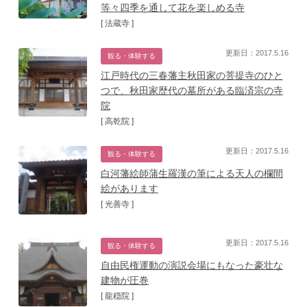
等々四季を通して花を楽しめる寺
[ 法蔵寺 ]
更新日：2017.5.16
観る・体験する
江戸時代の三春藩主秋田家の菩提寺のひと
つで、秋田家歴代の墓所がある臨済宗の寺
院
[ 高乾院 ]
更新日：2017.5.16
観る・体験する
白河藩絵師蒲生羅漢の筆による天人の欄間
絵があります
[ 光善寺 ]
更新日：2017.5.16
観る・体験する
自由民権運動の演説会場にもなった豪壮な
建物が圧巻
[ 龍穏院 ]