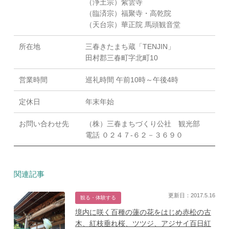
（浄土宗）紫雲寺
（臨済宗）福聚寺・高乾院
（天台宗）華正院 馬頭観音堂
所在地
三春きたまち蔵「TENJIN」
田村郡三春町字北町10
営業時間
巡礼時間 午前10時～午後4時
定休日
年末年始
お問い合わせ先
（株）三春まちづくり公社 観光部
電話 ０２４７‐６２－３６９０
関連記事
更新日：2017.5.16
観る・体験する
境内に咲く百種の蓮の花をはじめ赤松の古
木、紅枝垂れ桜、ツツジ、アジサイ百日紅