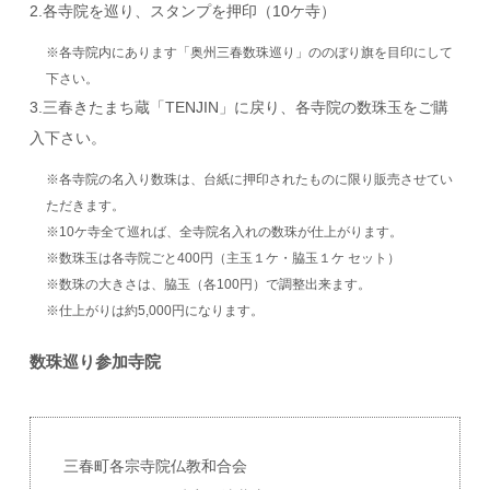
2.各寺院を巡り、スタンプを押印（10ケ寺）
※各寺院内にあります「奥州三春数珠巡り」ののぼり旗を目印にして
下さい。
3.三春きたまち蔵「TENJIN」に戻り、各寺院の数珠玉をご購
入下さい。
※各寺院の名入り数珠は、台紙に押印されたものに限り販売させてい
ただきます。
※10ケ寺全て巡れば、全寺院名入れの数珠が仕上がります。
※数珠玉は各寺院ごと400円（主玉１ケ・脇玉１ケ セット）
※数珠の大きさは、脇玉（各100円）で調整出来ます。
※仕上がりは約5,000円になります。
数珠巡り参加寺院
三春町各宗寺院仏教和合会