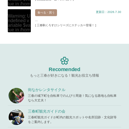
p-content/t
lue in
/hom
hemes/mih
e/xs11945
aru/templat
更新日：2026.7.30
9/miharuko
食べる・買う
e-parts/pic
Warning
: U
ma.com/pu
up.php
on l
...
ndefined v
blic_html/w
ine
19
ariable $va
[ 三春駒くろすけシリーズにステッカー登場！ ]
p-content/t
lue in
/hom
hemes/mih
Warning
: A
e/xs11945
aru/templat
ttempt to re
9/miharuko
e-parts/pic
ad property
ma.com/pu
up.php
on l
"ID" on null
blic_html/w
ine
19
in
/home/x
p-content/t
s119459/m
hemes/mih
Warning
: A
iharukoma.
aru/templat
ttempt to re
com/public
e-parts/pic
ad property
Recomended
_html/wp-c
up.php
on l
"ID" on null
ontent/the
ine
19
もっと三春が好きになる！観光お役立ち情報
in
/home/x
mes/mihar
s119459/m
u/template-
Warning
: A
iharukoma.
parts/picu
ttempt to re
街なかレンタサイクル
com/public
p.php
on li
ad property
_html/wp-c
三春の城下町を自転車でのんびり周遊！気になる路地も自転車
ne
19
"ID" on null
ontent/the
なら大丈夫！
in
/home/x
mes/mihar
s119459/m
u/template-
三春町観光ガイドの会
iharukoma.
parts/picu
com/public
三春町観光ガイドが町内の観光スポットや名所旧跡・文化財等
p.php
on li
_html/wp-c
をご案内します。
ne
19
ontent/the