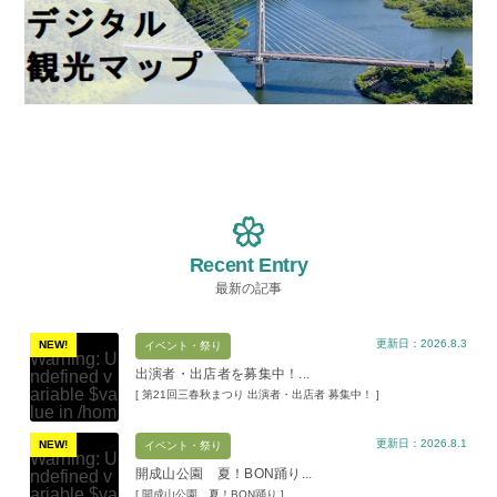
Recent Entry
最新の記事
更新日：2026.8.3
NEW!
イベント・祭り
Warning
: U
出演者・出店者を募集中！...
ndefined v
ariable $va
[ 第21回三春秋まつり 出演者・出店者 募集中！ ]
lue in
/hom
e/xs11945
更新日：2026.8.1
9/miharuko
NEW!
イベント・祭り
Warning
: U
ma.com/pu
開成山公園 夏！BON踊り...
ndefined v
blic_html/w
ariable $va
[ 開成山公園 夏！BON踊り ]