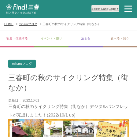
Select Language
▼
桜と歴史と文化の城下町
HOME
miharuブログ
三春町の秋のサイクリング特集（街なか）
観る・体験する
イベント・祭り
泊まる
食べる・買う
miharuブログ
三春町の秋のサイクリング特集（街
なか）
更新日： 2022.10.01
三春町の秋のサイクリング特集（街なか）デジタルパンフレッ
トが完成しました！(2022/10/1 up)