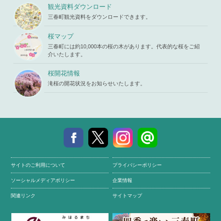
mes/mihar
観光資料ダウンロード
u/template-
三春町観光資料をダウンロードできます。
parts/picu
p.php
on li
ne
19
桜マップ
三春町には約10,000本の桜の木があります。代表的な桜をご紹
介いたします。
桜開花情報
滝桜の開花状況をお知らせいたします。
サイトのご利用について
プライバシーポリシー
ソーシャルメディアポリシー
企業情報
関連リンク
サイトマップ