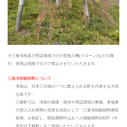
※三春滝桜及び周辺地域での小型無人機(ドローン)などの飛
行、使用は危険ですので禁止させていただきます。
三春滝桜観桜料について
滝桜は、日本三大桜の一つに数えられる町を代表する大切
な桜です。
三春町では、滝桜の保護・保存や周辺環境の整備、来場者
の受け入れ態勢の充実を目的として「三春滝桜観桜料徴収
条例」を制定し、開花期間中はお一人様観桜料500円（中
学生以下無料）をご負担いただいております。