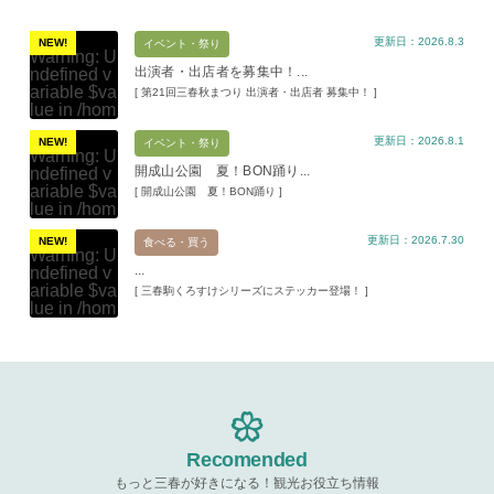
更新日：2026.8.3
NEW!
イベント・祭り
Warning
: U
出演者・出店者を募集中！...
ndefined v
ariable $va
[ 第21回三春秋まつり 出演者・出店者 募集中！ ]
lue in
/hom
e/xs11945
更新日：2026.8.1
9/miharuko
NEW!
イベント・祭り
Warning
: U
ma.com/pu
開成山公園 夏！BON踊り...
ndefined v
blic_html/w
ariable $va
[ 開成山公園 夏！BON踊り ]
p-content/t
lue in
/hom
hemes/mih
e/xs11945
aru/templat
更新日：2026.7.30
9/miharuko
NEW!
食べる・買う
e-parts/pic
Warning
: U
ma.com/pu
up.php
on l
...
ndefined v
blic_html/w
ine
19
ariable $va
[ 三春駒くろすけシリーズにステッカー登場！ ]
p-content/t
lue in
/hom
hemes/mih
Warning
: A
e/xs11945
aru/templat
ttempt to re
9/miharuko
e-parts/pic
ad property
ma.com/pu
up.php
on l
"ID" on null
blic_html/w
ine
19
in
/home/x
p-content/t
s119459/m
hemes/mih
Warning
: A
iharukoma.
aru/templat
ttempt to re
com/public
e-parts/pic
ad property
Recomended
_html/wp-c
up.php
on l
"ID" on null
ontent/the
ine
19
もっと三春が好きになる！観光お役立ち情報
in
/home/x