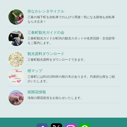
mes/mihar
s119459/m
u/template-
Warning
: A
iharukoma.
parts/picu
ttempt to re
街なかレンタサイクル
com/public
p.php
on li
ad property
_html/wp-c
三春の城下町を自転車でのんびり周遊！気になる路地も自転車
ne
19
"ID" on null
ontent/the
なら大丈夫！
in
/home/x
mes/mihar
s119459/m
u/template-
三春町観光ガイドの会
iharukoma.
parts/picu
com/public
三春町観光ガイドが町内の観光スポットや名所旧跡・文化財等
p.php
on li
_html/wp-c
をご案内します。
ne
19
ontent/the
mes/mihar
観光資料ダウンロード
u/template-
三春町観光資料をダウンロードできます。
parts/picu
p.php
on li
ne
19
桜マップ
三春町には約10,000本の桜の木があります。代表的な桜をご紹
介いたします。
桜開花情報
滝桜の開花状況をお知らせいたします。