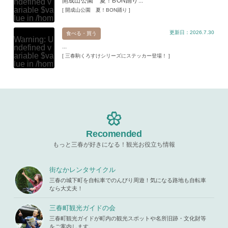
開成山公園 夏！BON踊り...
ndefined v
blic_html/w
ariable $va
[ 開成山公園 夏！BON踊り ]
p-content/t
lue in
/hom
hemes/mih
e/xs11945
aru/templat
更新日：2026.7.30
9/miharuko
食べる・買う
e-parts/pic
Warning
: U
ma.com/pu
up.php
on l
...
ndefined v
blic_html/w
ine
19
ariable $va
[ 三春駒くろすけシリーズにステッカー登場！ ]
p-content/t
lue in
/hom
hemes/mih
Warning
: A
e/xs11945
aru/templat
ttempt to re
9/miharuko
e-parts/pic
ad property
ma.com/pu
up.php
on l
"ID" on null
blic_html/w
ine
19
in
/home/x
p-content/t
s119459/m
hemes/mih
Warning
: A
iharukoma.
aru/templat
ttempt to re
com/public
e-parts/pic
ad property
Recomended
_html/wp-c
up.php
on l
"ID" on null
ontent/the
ine
19
もっと三春が好きになる！観光お役立ち情報
in
/home/x
mes/mihar
s119459/m
u/template-
Warning
: A
iharukoma.
parts/picu
ttempt to re
街なかレンタサイクル
com/public
p.php
on li
ad property
_html/wp-c
三春の城下町を自転車でのんびり周遊！気になる路地も自転車
ne
19
"ID" on null
ontent/the
なら大丈夫！
in
/home/x
mes/mihar
s119459/m
u/template-
三春町観光ガイドの会
iharukoma.
parts/picu
com/public
三春町観光ガイドが町内の観光スポットや名所旧跡・文化財等
p.php
on li
_html/wp-c
をご案内します。