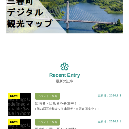
Recent Entry
最新の記事
更新日：2026.8.3
NEW!
イベント・祭り
Warning
: U
出演者・出店者を募集中！...
ndefined v
ariable $va
[ 第21回三春秋まつり 出演者・出店者 募集中！ ]
lue in
/hom
e/xs11945
更新日：2026.8.1
9/miharuko
NEW!
イベント・祭り
Warning
: U
ma.com/pu