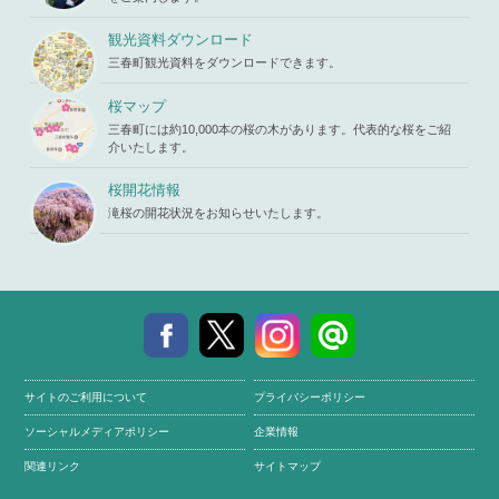
ne
19
ontent/the
mes/mihar
観光資料ダウンロード
u/template-
三春町観光資料をダウンロードできます。
parts/picu
p.php
on li
ne
19
桜マップ
三春町には約10,000本の桜の木があります。代表的な桜をご紹
介いたします。
桜開花情報
滝桜の開花状況をお知らせいたします。
サイトのご利用について
プライバシーポリシー
ソーシャルメディアポリシー
企業情報
関連リンク
サイトマップ