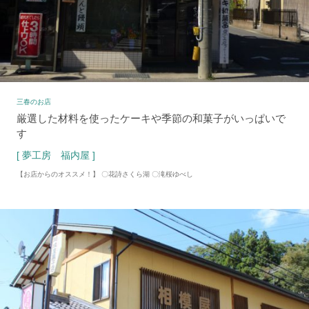
三春のお店
厳選した材料を使ったケーキや季節の和菓子がいっぱいで
す
[ 夢工房 福内屋 ]
【お店からのオススメ！】 〇花詩さくら湖 〇滝桜ゆべし