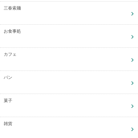
三春索麺
お食事処
カフェ
パン
菓子
雑貨