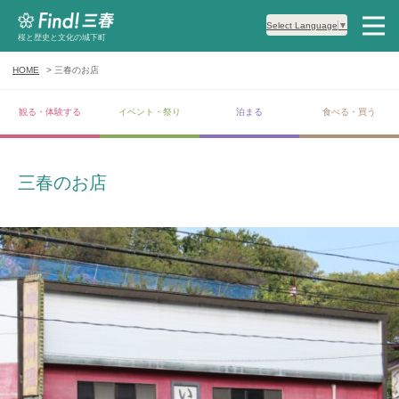
Select Language
▼
桜と歴史と文化の城下町
HOME
三春のお店
観る・体験する
イベント・祭り
泊まる
食べる・買う
三春のお店