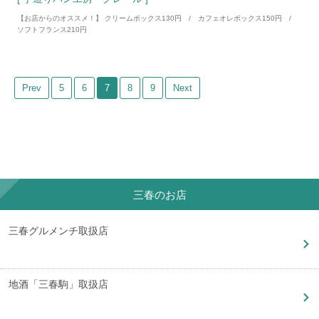
【お店からのオススメ！】 クリームボックス130円 / カフェオレボックス150円 /
ソフトフランス210円
Prev
5
6
7
8
9
Next
三春のお店
三春グルメンチ取扱店
地酒「三春駒」取扱店