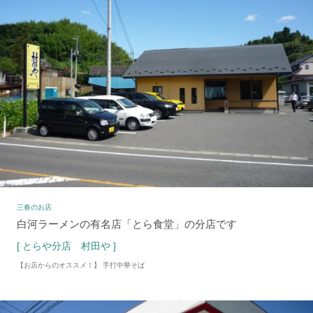
三春のお店
白河ラーメンの有名店「とら食堂」の分店です
[ とらや分店 村田や ]
【お店からのオススメ！】 手打中華そば