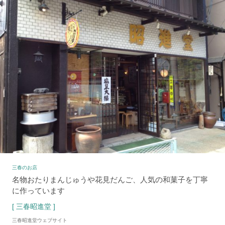
三春のお店
名物おたりまんじゅうや花見だんご、人気の和菓子を丁寧
に作っています
[ 三春昭進堂 ]
三春昭進堂ウェブサイト