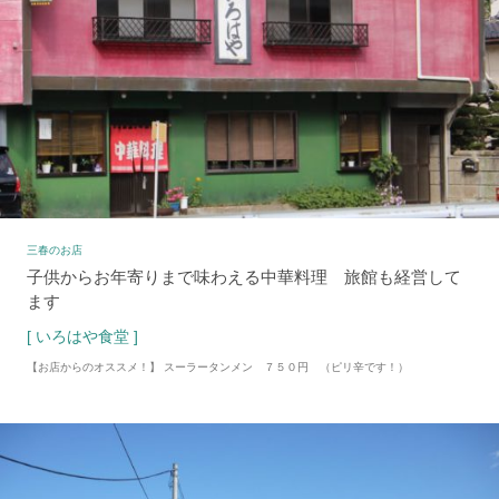
三春のお店
子供からお年寄りまで味わえる中華料理 旅館も経営して
ます
[ いろはや食堂 ]
【お店からのオススメ！】 スーラータンメン ７５０円 （ピリ辛です！）