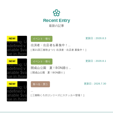
Recent Entry
最新の記事
更新日：2026.8.3
NEW!
イベント・祭り
Warning
: U
出演者・出店者を募集中！...
ndefined v
ariable $va
[ 第21回三春秋まつり 出演者・出店者 募集中！ ]
lue in
/hom
e/xs11945
更新日：2026.8.1
9/miharuko
NEW!
イベント・祭り
Warning
: U
ma.com/pu
開成山公園 夏！BON踊り...
ndefined v
blic_html/w
ariable $va
[ 開成山公園 夏！BON踊り ]
p-content/t
lue in
/hom
hemes/mih
e/xs11945
aru/templat
更新日：2026.7.30
9/miharuko
NEW!
食べる・買う
e-parts/pic
Warning
: U
ma.com/pu
up.php
on l
...
ndefined v
blic_html/w
ine
19
ariable $va
[ 三春駒くろすけシリーズにステッカー登場！ ]
p-content/t
lue in
/hom
hemes/mih
Warning
: A
e/xs11945
aru/templat
ttempt to re
9/miharuko
e-parts/pic
ad property
ma.com/pu
up.php
on l