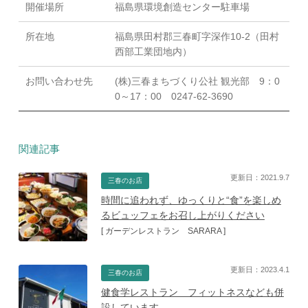
開催場所
福島県環境創造センター駐車場
所在地
福島県田村郡三春町字深作10-2（田村
西部工業団地内）
お問い合わせ先
(株)三春まちづくり公社 観光部 9：0
0～17：00 0247-62-3690
関連記事
更新日：2021.9.7
三春のお店
時間に追われず、ゆっくりと“食”を楽しめ
るビュッフェをお召し上がりください
[ ガーデンレストラン SARARA ]
更新日：2023.4.1
三春のお店
健食学レストラン フィットネスなども併
設しています