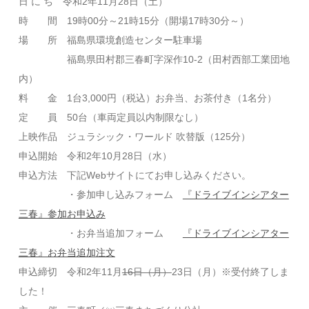
日 に ち 令和2年11月28日（土）
時 間 19時00分～21時15分（開場17時30分～）
場 所 福島県環境創造センター駐車場
福島県田村郡三春町字深作10-2（田村西部工業団地
内）
料 金 1台3,000円（税込）お弁当、お茶付き（1名分）
定 員 50台（車両定員以内制限なし）
上映作品 ジュラシック・ワールド 吹替版（125分）
申込開始 令和2年10月28日（水）
申込方法 下記Webサイトにてお申し込みください。
・参加申し込みフォーム
『ドライブインシアター
三春』参加お申込み
・お弁当追加フォーム
『ドライブインシアター
三春』お弁当追加注文
申込締切 令和2年11月
16日（月）
23日（月）※受付終了しま
した！