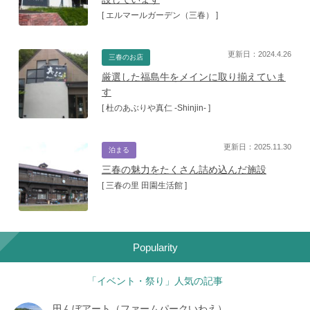
[ エルマールガーデン（三春） ]
更新日：2024.4.26
三春のお店
厳選した福島牛をメインに取り揃えていま
す
[ 杜のあぶりや真仁 -Shinjin- ]
更新日：2025.11.30
泊まる
三春の魅力をたくさん詰め込んだ施設
[ 三春の里 田園生活館 ]
Popularity
「イベント・祭り」人気の記事
田んぼアート（ファームパークいわえ）