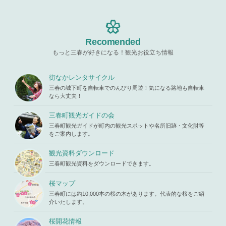
"ID" on null
blic_html/w
ine
19
in
/home/x
p-content/t
s119459/m
hemes/mih
Warning
: A
iharukoma.
aru/templat
ttempt to re
com/public
e-parts/pic
ad property
Recomended
_html/wp-c
up.php
on l
"ID" on null
ontent/the
ine
19
もっと三春が好きになる！観光お役立ち情報
in
/home/x
mes/mihar
s119459/m
u/template-
Warning
: A
iharukoma.
parts/picu
ttempt to re
街なかレンタサイクル
com/public
p.php
on li
ad property
_html/wp-c
三春の城下町を自転車でのんびり周遊！気になる路地も自転車
ne
19
"ID" on null
ontent/the
なら大丈夫！
in
/home/x
mes/mihar
s119459/m
u/template-
三春町観光ガイドの会
iharukoma.
parts/picu
com/public
三春町観光ガイドが町内の観光スポットや名所旧跡・文化財等
p.php
on li
_html/wp-c
をご案内します。
ne
19
ontent/the
mes/mihar
観光資料ダウンロード
u/template-
三春町観光資料をダウンロードできます。
parts/picu
p.php
on li
ne
19
桜マップ
三春町には約10,000本の桜の木があります。代表的な桜をご紹
介いたします。
桜開花情報