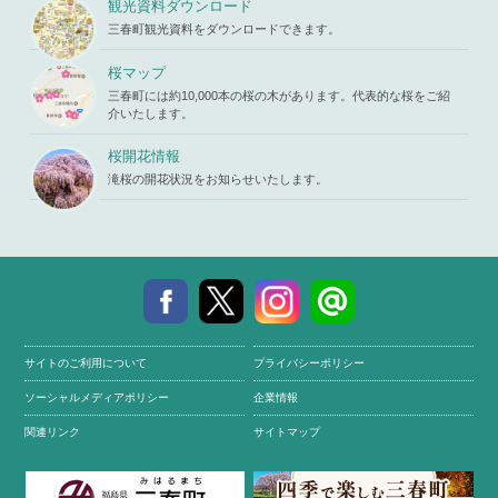
観光資料ダウンロード
u/template-
三春町観光資料をダウンロードできます。
parts/picu
p.php
on li
ne
19
桜マップ
三春町には約10,000本の桜の木があります。代表的な桜をご紹
介いたします。
桜開花情報
滝桜の開花状況をお知らせいたします。
サイトのご利用について
プライバシーポリシー
ソーシャルメディアポリシー
企業情報
関連リンク
サイトマップ