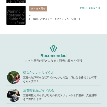
lue in
/hom
hemes/mih
e/xs11945
aru/templat
更新日：2026.7.30
9/miharuko
食べる・買う
e-parts/pic
Warning
: U
ma.com/pu
up.php
on l
...
ndefined v
blic_html/w
ine
19
ariable $va
[ 三春駒くろすけシリーズにステッカー登場！ ]
p-content/t
lue in
/hom
hemes/mih
Warning
: A
e/xs11945
aru/templat
ttempt to re
9/miharuko
e-parts/pic
ad property
ma.com/pu
up.php
on l
"ID" on null
blic_html/w
ine
19
in
/home/x
p-content/t
s119459/m
hemes/mih
Warning
: A
iharukoma.
aru/templat
ttempt to re
com/public
e-parts/pic
ad property
Recomended
_html/wp-c
up.php
on l
"ID" on null
ontent/the
ine
19
もっと三春が好きになる！観光お役立ち情報
in
/home/x
mes/mihar
s119459/m
u/template-
Warning
: A
iharukoma.
parts/picu
ttempt to re
街なかレンタサイクル
com/public
p.php
on li
ad property
_html/wp-c
三春の城下町を自転車でのんびり周遊！気になる路地も自転車
ne
19
"ID" on null
ontent/the
なら大丈夫！
in
/home/x
mes/mihar
s119459/m
u/template-
三春町観光ガイドの会
iharukoma.
parts/picu
com/public
三春町観光ガイドが町内の観光スポットや名所旧跡・文化財等
p.php
on li
_html/wp-c
をご案内します。
ne
19
ontent/the
mes/mihar