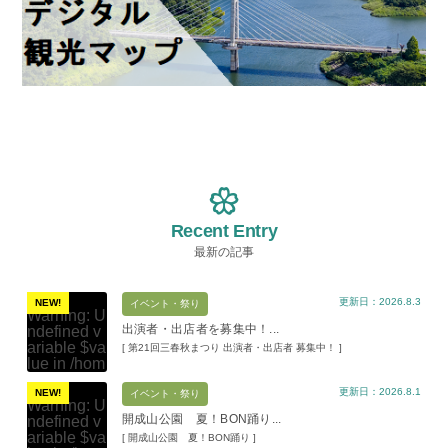
Recent Entry
最新の記事
更新日：2026.8.3
NEW!
イベント・祭り
Warning
: U
出演者・出店者を募集中！...
ndefined v
ariable $va
[ 第21回三春秋まつり 出演者・出店者 募集中！ ]
lue in
/hom
e/xs11945
更新日：2026.8.1
9/miharuko
NEW!
イベント・祭り
Warning
: U
ma.com/pu
開成山公園 夏！BON踊り...
ndefined v
blic_html/w
ariable $va
[ 開成山公園 夏！BON踊り ]
p-content/t