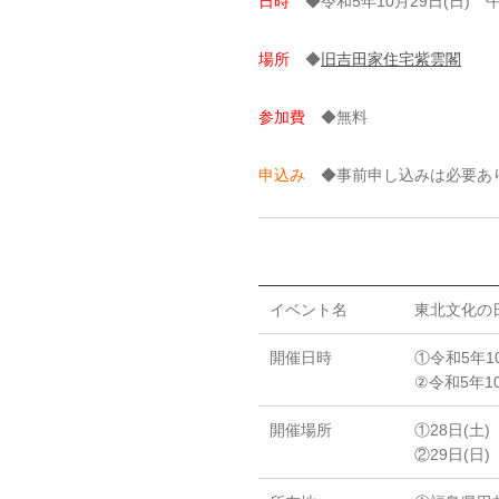
日時
◆令和5年10月29日(日) 
場所
◆
旧吉田家住宅紫雲閣
参加費
◆無料
申込み
◆事前申し込みは必要あり
イベント名
東北文化の
開催日時
①令和5年1
②令和5年1
開催場所
①28日(土
②29日(日