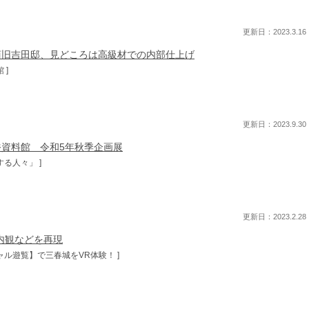
更新日：2023.3.16
商旧吉田邸、見どころは高級材での内部仕上げ
 ]
更新日：2023.9.30
資料館 令和5年秋季企画展
する人々」 ]
更新日：2023.2.28
内観などを再現
ャル遊覧】で三春城をVR体験！ ]