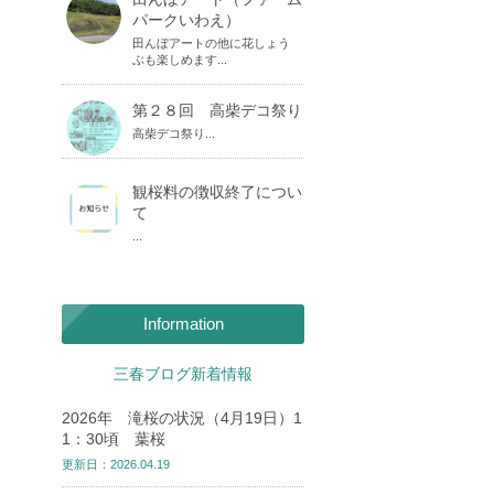
パークいわえ）
田んぼアートの他に花しょう
ぶも楽しめます...
第２８回 高柴デコ祭り
高柴デコ祭り...
観桜料の徴収終了につい
て
...
Information
三春ブログ新着情報
2026年 滝桜の状況（4月19日）1
1：30頃 葉桜
更新日：2026.04.19