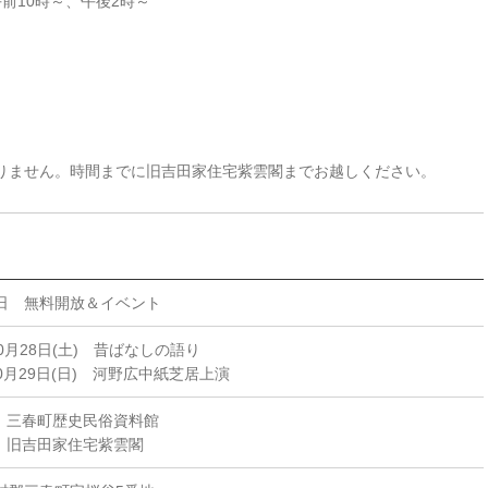
午前10時～、午後2時～
ません。時間までに旧吉田家住宅紫雲閣までお越しください。
日 無料開放＆イベント
0月28日(土) 昔ばなしの語り
0月29日(日) 河野広中紙芝居上演
) 三春町歴史民俗資料館
) 旧吉田家住宅紫雲閣