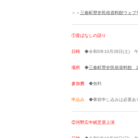
＞＞
三春町歴史民俗資料館ウェブ
①昔ばなしの語り
日時
◆令和5年10月28日(土) 
場所
◆
三春町歴史民俗資料館 
参加費
◆無料
申込み
◆事前申し込みは必要あり
②河野広中紙芝居上演