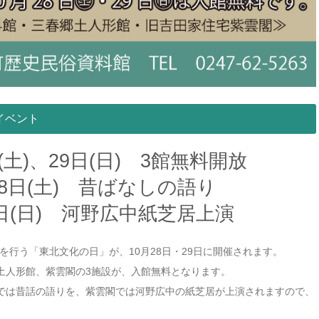
イベント
日(土)、29日(日) 3館無料開放
28日(土) 昔ばなしの語り
9日(日) 河野広中紙芝居上演
を行う「東北文化の日」が、10月28日・29日に開催されます。
土人形館、紫雲閣の3施設が、入館無料となります。
では昔話の語りを、紫雲閣では河野広中の紙芝居が上演されますので、