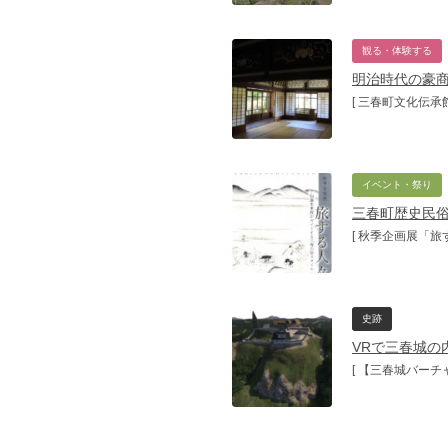
観る・体験する
明治時代の豪
[ 三春町文化伝承館
イベント・祭り
三春町歴史民俗
[ 秋季企画展「旅
史跡
VRで三春城の
[ 【三春城バーチ