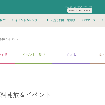
外国語への対応について
Select Language
▼
探す
イベントカレンダー
天然記念物三春滝桜
桜マップ
料開放＆イベント
験する
イベント・祭り
泊まる
食
無料開放＆イベント