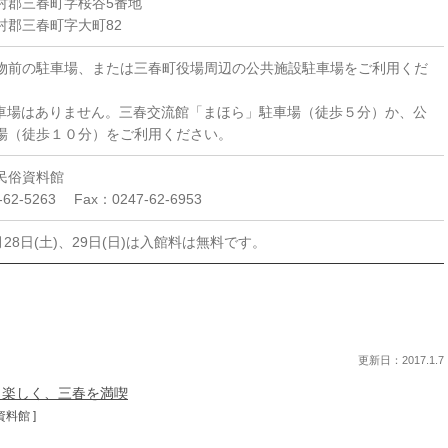
村郡三春町字桜谷5番地
村郡三春町字大町82
物前の駐車場、または三春町役場周辺の公共施設駐車場をご利用くだ
車場はありません。三春交流館「まほら」駐車場（徒歩５分）か、公
場（徒歩１０分）をご利用ください。
民俗資料館
62-5263 Fax：0247-62-6953
月28日(土)、29日(日)は入館料は無料です。
更新日：2017.1.7
り楽しく、三春を満喫
料館 ]