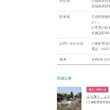
所在地
①福島県田
②福島県田
駐車場
①資料館建
さい。
②専用の駐
共施設駐車
お問い合わせ先
三春町歴史
電話：0247-
備考
令和5年10
関連記事
観る・体験する
より深く、よ
[ 三春町歴史民俗資