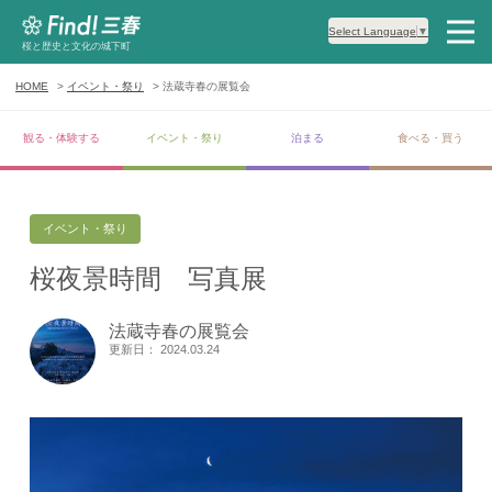
Select Language
▼
桜と歴史と文化の城下町
HOME
イベント・祭り
法蔵寺春の展覧会
観る・体験する
イベント・祭り
泊まる
食べる・買う
イベント・祭り
桜夜景時間 写真展
法蔵寺春の展覧会
更新日： 2024.03.24