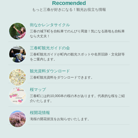
e-parts/pic
ad property
Recomended
_html/wp-c
up.php
on l
"ID" on null
ontent/the
ine
19
もっと三春が好きになる！観光お役立ち情報
in
/home/x
mes/mihar
s119459/m
u/template-
Warning
: A
iharukoma.
parts/picu
ttempt to re
街なかレンタサイクル
com/public
p.php
on li
ad property
_html/wp-c
三春の城下町を自転車でのんびり周遊！気になる路地も自転車
ne
19
"ID" on null
ontent/the
なら大丈夫！
in
/home/x
mes/mihar
s119459/m
u/template-
三春町観光ガイドの会
iharukoma.
parts/picu
com/public
三春町観光ガイドが町内の観光スポットや名所旧跡・文化財等
p.php
on li
_html/wp-c
をご案内します。
ne
19
ontent/the
mes/mihar
観光資料ダウンロード
u/template-
三春町観光資料をダウンロードできます。
parts/picu
p.php
on li
ne
19
桜マップ
三春町には約10,000本の桜の木があります。代表的な桜をご紹
介いたします。
桜開花情報
滝桜の開花状況をお知らせいたします。