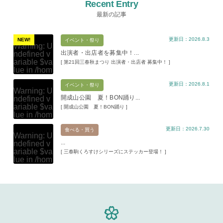
Recent Entry
最新の記事
更新日：2026.8.3
NEW!
イベント・祭り
Warning
: U
出演者・出店者を募集中！...
ndefined v
ariable $va
[ 第21回三春秋まつり 出演者・出店者 募集中！ ]
lue in
/hom
e/xs11945
更新日：2026.8.1
9/miharuko
イベント・祭り
Warning
: U
ma.com/pu
開成山公園 夏！BON踊り...
ndefined v
blic_html/w
ariable $va
[ 開成山公園 夏！BON踊り ]
p-content/t
lue in
/hom
hemes/mih
e/xs11945
aru/templat
更新日：2026.7.30
9/miharuko
食べる・買う
e-parts/pic
Warning
: U
ma.com/pu
up.php
on l
...
ndefined v
blic_html/w
ine
19
ariable $va
[ 三春駒くろすけシリーズにステッカー登場！ ]
p-content/t
lue in
/hom
hemes/mih
Warning
: A
e/xs11945
aru/templat
ttempt to re
9/miharuko
e-parts/pic
ad property
ma.com/pu
up.php
on l
"ID" on null
blic_html/w
ine
19
in
/home/x
p-content/t
s119459/m
hemes/mih
Warning
: A
iharukoma.
aru/templat
ttempt to re
com/public