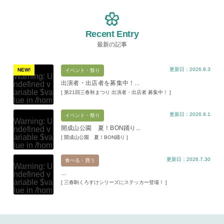
Recent Entry
最新の記事
更新日：2026.8.3
NEW!
イベント・祭り
Warning
: U
出演者・出店者を募集中！...
ndefined v
ariable $va
[ 第21回三春秋まつり 出演者・出店者 募集中！ ]
lue in
/hom
e/xs11945
更新日：2026.8.1
9/miharuko
イベント・祭り
Warning
: U
ma.com/pu
開成山公園 夏！BON踊り...
ndefined v
blic_html/w
ariable $va
[ 開成山公園 夏！BON踊り ]
p-content/t
lue in
/hom
hemes/mih
e/xs11945
aru/templat
更新日：2026.7.30
9/miharuko
食べる・買う
e-parts/pic
Warning
: U
ma.com/pu
up.php
on l
...
ndefined v
blic_html/w
ine
19
ariable $va
[ 三春駒くろすけシリーズにステッカー登場！ ]
p-content/t
lue in
/hom
hemes/mih
Warning
: A
e/xs11945
aru/templat
ttempt to re
9/miharuko
e-parts/pic
ad property
ma.com/pu
up.php
on l
"ID" on null
blic_html/w