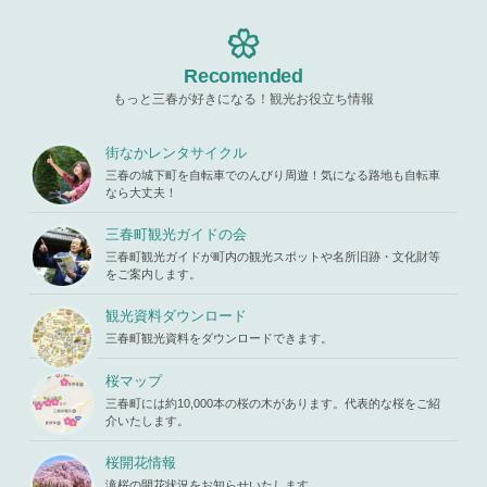
ine
19
in
/home/x
p-content/t
s119459/m
hemes/mih
Warning
: A
iharukoma.
aru/templat
ttempt to re
com/public
e-parts/pic
ad property
Recomended
_html/wp-c
up.php
on l
"ID" on null
ontent/the
ine
19
もっと三春が好きになる！観光お役立ち情報
in
/home/x
mes/mihar
s119459/m
u/template-
Warning
: A
iharukoma.
parts/picu
ttempt to re
街なかレンタサイクル
com/public
p.php
on li
ad property
_html/wp-c
三春の城下町を自転車でのんびり周遊！気になる路地も自転車
ne
19
"ID" on null
ontent/the
なら大丈夫！
in
/home/x
mes/mihar
s119459/m
u/template-
三春町観光ガイドの会
iharukoma.
parts/picu
com/public
三春町観光ガイドが町内の観光スポットや名所旧跡・文化財等
p.php
on li
_html/wp-c
をご案内します。
ne
19
ontent/the
mes/mihar
観光資料ダウンロード
u/template-
三春町観光資料をダウンロードできます。
parts/picu
p.php
on li
ne
19
桜マップ
三春町には約10,000本の桜の木があります。代表的な桜をご紹
介いたします。
桜開花情報
滝桜の開花状況をお知らせいたします。