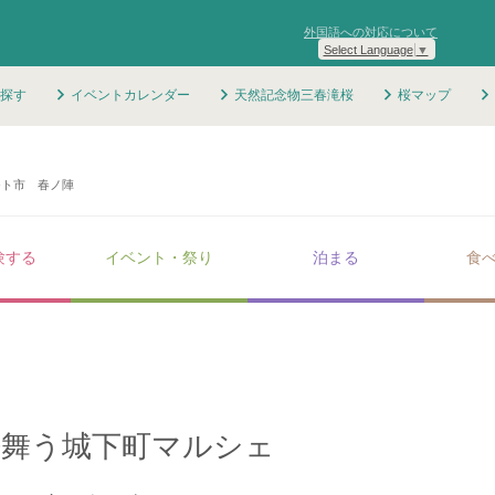
外国語への対応について
Select Language
▼
探す
イベントカレンダー
天然記念物三春滝桜
桜マップ
モト市 春ノ陣
験する
イベント・祭り
泊まる
食
桜舞う城下町マルシェ