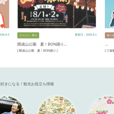
26.8.3
更新日：2026.8.1
イベント・祭り
食べ
開成山公園 夏！BON踊り...
...
[ 開成山公園 夏！BON踊り ]
[ 三
が好きになる！観光お役立ち情報