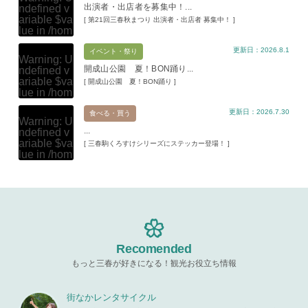
出演者・出店者を募集中！...
ndefined v
ariable $va
[ 第21回三春秋まつり 出演者・出店者 募集中！ ]
lue in
/hom
e/xs11945
更新日：2026.8.1
9/miharuko
イベント・祭り
Warning
: U
ma.com/pu
開成山公園 夏！BON踊り...
ndefined v
blic_html/w
ariable $va
[ 開成山公園 夏！BON踊り ]
p-content/t
lue in
/hom
hemes/mih
e/xs11945
aru/templat
更新日：2026.7.30
9/miharuko
食べる・買う
e-parts/pic
Warning
: U
ma.com/pu
up.php
on l
...
ndefined v
blic_html/w
ine
19
ariable $va
[ 三春駒くろすけシリーズにステッカー登場！ ]
p-content/t
lue in
/hom
hemes/mih
Warning
: A
e/xs11945
aru/templat
ttempt to re
9/miharuko
e-parts/pic
ad property
ma.com/pu
up.php
on l
"ID" on null
blic_html/w
ine
19
in
/home/x
p-content/t
s119459/m
hemes/mih
Warning
: A
iharukoma.
aru/templat
ttempt to re
com/public
e-parts/pic
ad property
Recomended
_html/wp-c
up.php
on l
"ID" on null
ontent/the
ine
19
もっと三春が好きになる！観光お役立ち情報
in
/home/x
mes/mihar
s119459/m
u/template-
Warning
: A
iharukoma.
parts/picu
ttempt to re
街なかレンタサイクル
com/public
p.php
on li