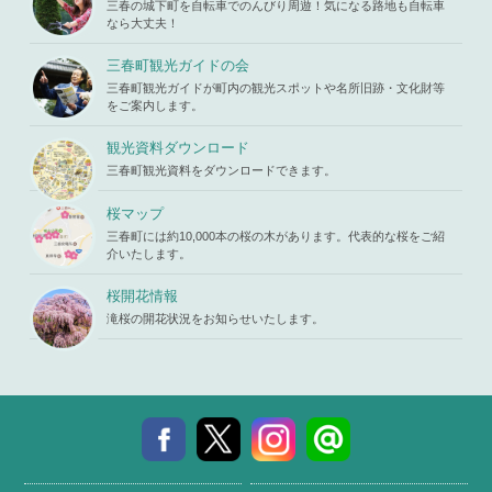
ad property
_html/wp-c
三春の城下町を自転車でのんびり周遊！気になる路地も自転車
ne
19
"ID" on null
ontent/the
なら大丈夫！
in
/home/x
mes/mihar
s119459/m
u/template-
三春町観光ガイドの会
iharukoma.
parts/picu
com/public
三春町観光ガイドが町内の観光スポットや名所旧跡・文化財等
p.php
on li
_html/wp-c
をご案内します。
ne
19
ontent/the
mes/mihar
観光資料ダウンロード
u/template-
三春町観光資料をダウンロードできます。
parts/picu
p.php
on li
ne
19
桜マップ
三春町には約10,000本の桜の木があります。代表的な桜をご紹
介いたします。
桜開花情報
滝桜の開花状況をお知らせいたします。