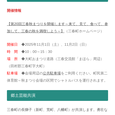
開催情報
【第20回三春秋まつりを開催します～来て、見て、食べて、参
加して、三春の秋を満喫しよう～】
（三春町ホームページ）
開催日
◆2025年11月1日（土）、11月2日（日）
時 間
◆10：00～15：30
場 所
◆大町おまつり道路（三春交流館「まほら」周辺）
（田村郡三春町字大町）
駐車場
◆会場周辺の
公共駐車場
をご利用ください。町民第二
体育館～秋まつり会場の区間でシャトルバスを運行されます。
郷土芸能共演
三春町の長獅子（新町、荒町、八幡町）が共演します。勇壮な