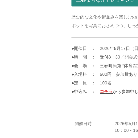
歴史的な文化や街並みを楽しむの
ポットを写真におさめつつ、しっか
●開催日 ： 2026年5月17日（
●時 間 ： 受付8：30／開会式9
●会 場 ： 三春町民第2体育館
●入場料 ： 500円 参加賞あり
●定 員 ： 100名
●申込み ：
コチラ
から参加申
開催日時
2026年5月
10：00～1