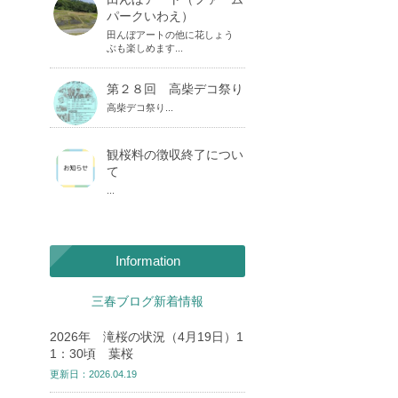
パークいわえ）
田んぼアートの他に花しょう
ぶも楽しめます...
第２８回 高柴デコ祭り
高柴デコ祭り...
観桜料の徴収終了につい
て
...
Information
三春ブログ新着情報
2026年 滝桜の状況（4月19日）1
1：30頃 葉桜
更新日：2026.04.19