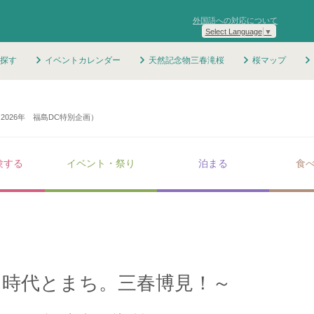
外国語への対応について
Select Language
▼
探す
イベントカレンダー
天然記念物三春滝桜
桜マップ
2026年 福島DC特別企画）
験する
イベント・祭り
泊まる
食
、時代とまち。三春博見！～