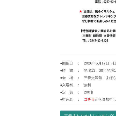
●開催日 ： 2026年5月17日（
●時 間 ： 開場13：30／開演1
●会 場 ： 三春交流館「まほら」
●入場料 ： 無料
●定 員 ： 200名
●申込み ：
コチラ
から参加申
三春まちなかトレッキング