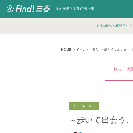
桜と歴史と文化の城下町
観光地・施設名から
HOME
イベント・祭り
風ふくマルシェ （
観る・体
イベント・祭り
～歩いて出会う