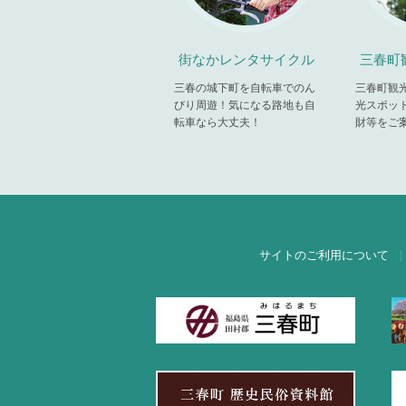
街なかレンタサイクル
三春町
三春の城下町を自転車でのん
三春町観
びり周遊！気になる路地も自
光スポッ
転車なら大丈夫！
財等をご
サイトのご利用について