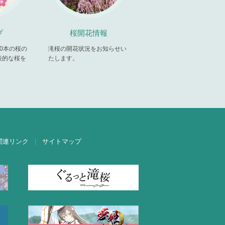
プ
桜開花情報
00本の桜の
滝桜の開花状況をお知らせい
表的な桜を
たします。
。
関連リンク
サイトマップ