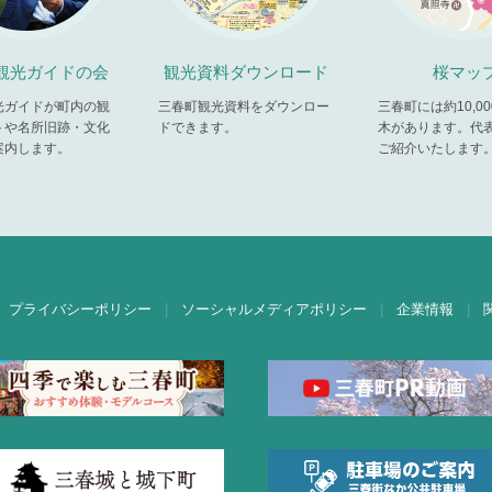
観光ガイドの会
観光資料ダウンロード
桜マッ
光ガイドが町内の観
三春町観光資料をダウンロー
三春町には約10,0
トや名所旧跡・文化
ドできます。
木があります。代
案内します。
ご紹介いたします
プライバシーポリシー
ソーシャルメディアポリシー
企業情報