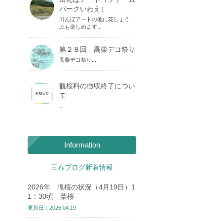
パークいわえ）
田んぼアートの他に花しょう
ぶも楽しめます...
第２８回 高柴デコ祭り
高柴デコ祭り...
観桜料の徴収終了につい
て
...
Information
三春ブログ新着情報
2026年 滝桜の状況（4月19日）1
1：30頃 葉桜
更新日：2026.04.19