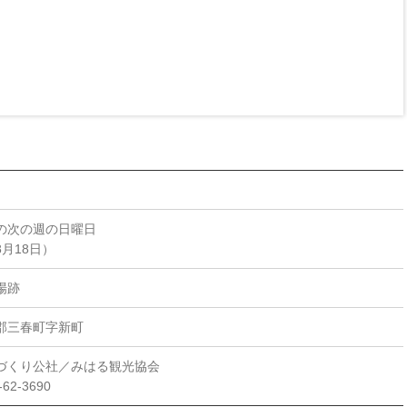
の次の週の日曜日
月18日）
場跡
郡三春町字新町
づくり公社／みはる観光協会
62-3690