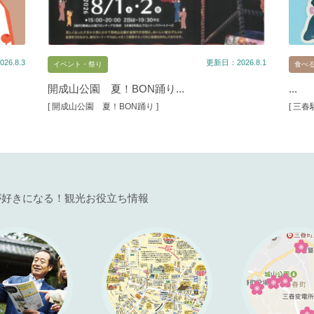
26.8.3
更新日：2026.8.1
イベント・祭り
食べ
開成山公園 夏！BON踊り...
...
[ 開成山公園 夏！BON踊り ]
[ 三
が好きになる！観光お役立ち情報