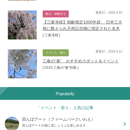
更新日：2026.4.15
観る・体験する
【三春滝桜】樹齢推定1000年超、 日本三大
桜に数えられ天然記念物に指定された名木
[ 三春滝桜 ]
更新日：2019.5.12
イベント・祭り
三春の“春” おすすめスポット＆イベント
[ 2019 三春の“春”特集 ]
Popularity
「イベント・祭り」人気の記事
田んぼアート（ファームパークいわえ）
田んぼアートの他に花しょうぶも楽しめます...