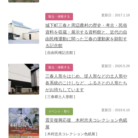
更新日：2017.1.19
観る・体験する
城下町三春と周辺農村の歴史・考古・民俗
資料を収蔵・展示する資料館と、近代の自
由民権運動に関った三春の運動家を顕彰す
る記念館
[ 自由民権記念館 ]
更新日：2020.5.29
観る・体験する
三春人形をはじめ、堤人形などの土人形や
各系統のこけしなど、ふるさとの人形たち
がお待ちしています
[ 三春郷土人形館 ]
更新日：2019.6.10
イベント・祭り
震災復興応援 木村忠夫コレクション色紙
展
[ 木村忠夫コレクション色紙展 ]