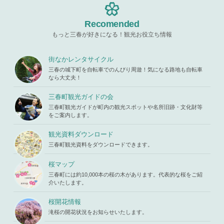
s119459/m
hemes/mih
Warning
: A
iharukoma.
aru/templat
ttempt to re
com/public
e-parts/pic
ad property
Recomended
_html/wp-c
up.php
on l
"ID" on null
ontent/the
ine
19
もっと三春が好きになる！観光お役立ち情報
in
/home/x
mes/mihar
s119459/m
u/template-
Warning
: A
iharukoma.
parts/picu
ttempt to re
街なかレンタサイクル
com/public
p.php
on li
ad property
_html/wp-c
三春の城下町を自転車でのんびり周遊！気になる路地も自転車
ne
19
"ID" on null
ontent/the
なら大丈夫！
in
/home/x
mes/mihar
s119459/m
u/template-
三春町観光ガイドの会
iharukoma.
parts/picu
com/public
三春町観光ガイドが町内の観光スポットや名所旧跡・文化財等
p.php
on li
_html/wp-c
をご案内します。
ne
19
ontent/the
mes/mihar
観光資料ダウンロード
u/template-
三春町観光資料をダウンロードできます。
parts/picu
p.php
on li
ne
19
桜マップ
三春町には約10,000本の桜の木があります。代表的な桜をご紹
介いたします。
桜開花情報
滝桜の開花状況をお知らせいたします。