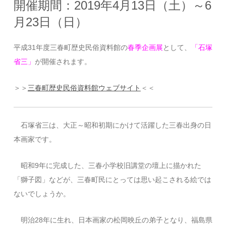
開催期間：2019年4月13日（土）～6
月23日（日）
平成31年度三春町歴史民俗資料館の
春季企画展
として、
「石塚
省三」
が開催されます。
＞＞
三春町歴史民俗資料館ウェブサイト
＜＜
石塚省三は、大正～昭和初期にかけて活躍した三春出身の日
本画家です。
昭和9年に完成した、三春小学校旧講堂の壇上に描かれた
「獅子図」などが、三春町民にとっては思い起こされる絵では
ないでしょうか。
明治28年に生れ、日本画家の松岡映丘の弟子となり、福島県