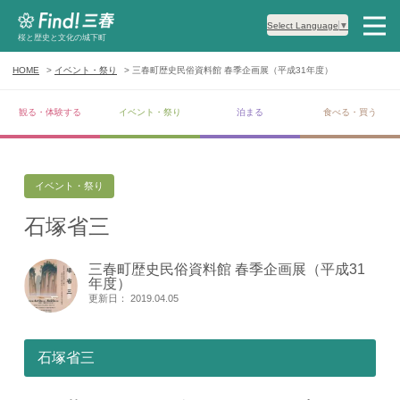
Select Language
▼
桜と歴史と文化の城下町
HOME
イベント・祭り
三春町歴史民俗資料館 春季企画展（平成31年度）
観る・体験する
イベント・祭り
泊まる
食べる・買う
イベント・祭り
石塚省三
三春町歴史民俗資料館 春季企画展（平成31
年度）
更新日： 2019.04.05
石塚省三