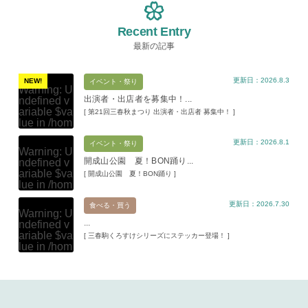
Recent Entry
最新の記事
更新日：2026.8.3
NEW!
イベント・祭り
Warning
: U
出演者・出店者を募集中！...
ndefined v
ariable $va
[ 第21回三春秋まつり 出演者・出店者 募集中！ ]
lue in
/hom
e/xs11945
更新日：2026.8.1
9/miharuko
イベント・祭り
Warning
: U
ma.com/pu
開成山公園 夏！BON踊り...
ndefined v
blic_html/w
ariable $va
[ 開成山公園 夏！BON踊り ]
p-content/t
lue in
/hom
hemes/mih
e/xs11945
aru/templat
更新日：2026.7.30
9/miharuko
食べる・買う
e-parts/pic
Warning
: U
ma.com/pu
up.php
on l
...
ndefined v
blic_html/w
ine
19
ariable $va
[ 三春駒くろすけシリーズにステッカー登場！ ]
p-content/t
lue in
/hom
hemes/mih
Warning
: A
e/xs11945
aru/templat
ttempt to re
9/miharuko
e-parts/pic
ad property
ma.com/pu
up.php
on l
"ID" on null
blic_html/w
ine
19
in
/home/x
p-content/t