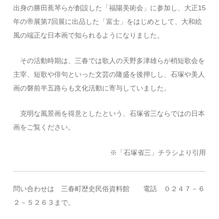
出身の勝田蕉琴らが創設した「福陽美術会」に参加し、大正15
年の帝展第7回展に出品した「富士」をはじめとして、大和絵
風の端正な日本画で知られるようになりました。
その活動時期は、三春では歌人の天野多津雄らが梢短歌会を
主宰、短歌や俳句といった文芸の隆盛を後押しし、石塚や美人
画の磐前半五路らも文化活動に寄与していました。
克明な風景画を得意としたという、石塚省三ならではの日本
画をご覧ください。
※「石塚省三」チラシより引用
問い合わせは 三春町歴史民俗資料館 電話 ０２４７－６
２－５２６３まで。