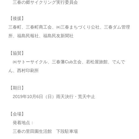
三春の郷サイクリング実行委員会
【後援】
三春町、三春町商工会、㈱三春まちづくり公社、三春ダム管理
所、福島民報社、福島民友新聞社
【協賛】
㈱サトーサイクル、三春藩Cub主会、若松屋旅館、でんで
ん、西村印刷所
【期日】
2019年10月6日（日）雨天決行・荒天中止
【会場】
発着地点：
三春の里田園生活館 下段駐車場