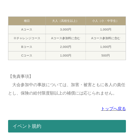
種目
大人（高校生以上）
小人（小・中学生）
Aコース
3,000円
1,000円
※チャレンジコース
Aコース参加料に含む
Aコース参加料に含む
Bコース
2,000円
1,000円
Cコース
1,000円
500円
​【免責事項】
大会参加中の事故については、加害・被害ともに各人の責任
とし、保険の給付限度額以上の補償には応じられません。
トップへ戻る
イベント規約