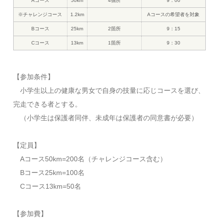
Aコース
50km
4個所
9：00
※チャレンジコース
1.2km
Aコースの希望者を対象
Bコース
25km
2箇所
9：15
Cコース
13km
1箇所
9：30
【参加条件】
小学生以上の健康な男女で自身の技量に応じコースを選び、
完走できる者とする。
（小学生は保護者同伴、未成年は保護者の同意書が必要）​
【定員】
Aコース50km=200名（チャレンジコース含む）
Bコース25km=100名
Cコース13km=50名
【​参加費】