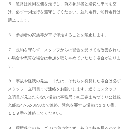
５．道路は原則左側を走行し、前方参加者と適切な車間を空
け、必ず一列走行を遵守してください。並列走行、蛇行走行は
禁止します。
６．参加者の家族等が車で伴走することを禁止します。
７．規約を守らず、スタッフからの警告を受けても改善されな
い場合や悪質な場合は参加を取りやめていただく場合がありま
す。
８．事故や怪我の発生、または、それらを発見した場合は必ず
スタッフ・立哨員まで連絡をお願いします。近くにスタッフ・
立哨員が見当たらない場合は事務局：㈱三春まちづくり公社観
光部0247-62-3690まで連絡、緊急を要する場合は１１０番、
１１９番へ連絡してください。
９．環境保全の為、ゴミは投げ捨てず、各自で持ち帰るかスタ