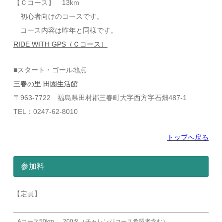
【Ｃコース】 13km
初心者向けのコースです。
コース内容は昨年と同様です。
RIDE WITH GPS（Ｃコース）
■スタート・ゴール地点
三春の里 田園生活館
〒963-7722 福島県田村郡三春町大字西方字石畑487-1
TEL：0247-62-8010
トップへ戻る
参加料
【定員】
Aコース50km
200名（チャレンジコース希望者含む）