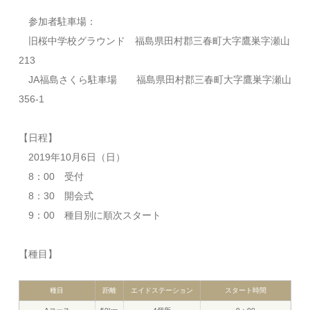
参加者駐車場：
旧桜中学校グラウンド 福島県田村郡三春町大字鷹巣字瀬山
213
JA福島さくら駐車場 福島県田村郡三春町大字鷹巣字瀬山
356-1
【日程】
2019年10月6日（日）
8：00 受付
8：30 開会式
9：00 種目別に順次スタート
【種目】​
種目
距離
エイドステーション
スタート時間