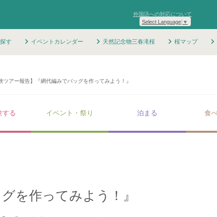
外国語への対応について
Select Language
▼
探す
イベントカレンダー
天然記念物三春滝桜
桜マップ
験ツアー報告】『網代編みでバッグを作ってみよう！』
験する
イベント・祭り
泊まる
食
ッグを作ってみよう！』