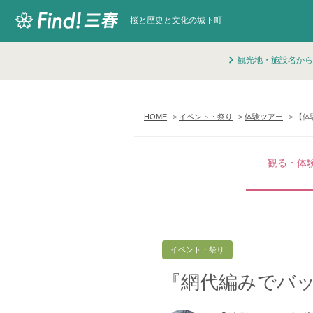
桜と歴史と文化の城下町
観光地・施設名から
HOME
イベント・祭り
体験ツアー
【体
観る・体
イベント・祭り
『網代編みでバ