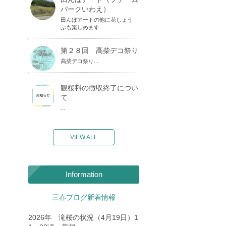
パークいわえ）
田んぼアートの他に花しょう
ぶも楽しめます...
第２８回 高柴デコ祭り
高柴デコ祭り...
観桜料の徴収終了につい
て
...
VIEW ALL
Information
三春ブログ新着情報
2026年 滝桜の状況（4月19日）1