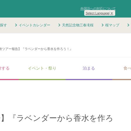
外国語への対応について
Select Language
▼
探す
イベントカレンダー
天然記念物三春滝桜
桜マップ
験ツアー報告】『ラベンダーから香水を作ろう！』
験する
イベント・祭り
泊まる
食
告】『ラベンダーから香水を作ろ