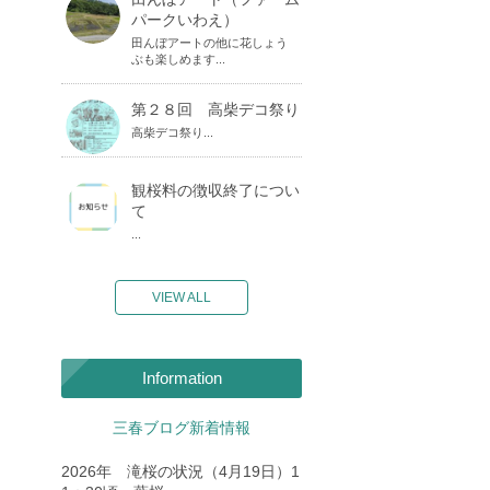
パークいわえ）
田んぼアートの他に花しょう
ぶも楽しめます...
第２８回 高柴デコ祭り
高柴デコ祭り...
観桜料の徴収終了につい
て
...
VIEW ALL
Information
三春ブログ新着情報
2026年 滝桜の状況（4月19日）1