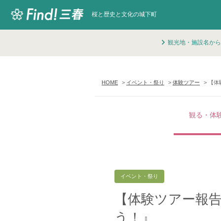
桜と歴史と文化の城下町
観光地・施設名から
HOME
イベント・祭り
体験ツアー
【体
観る・体
イベント・祭り
【体験ツアー報
う！』