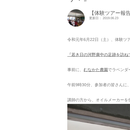
【体験ツアー報
更新日： 2019.06.23
令和元年6月22日（土）、体験
『若き日の河野廣中の足跡を訪ね
事前に、
むなかた農園
でラベンダ
午前9時30分、参加者の皆さん
講師の方から、オイルメーカーを