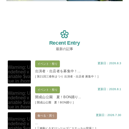
Recent Entry
最新の記事
更新日：2026.8.3
イベント・祭り
Warning
: U
出演者・出店者を募集中！...
ndefined v
ariable $va
[ 第21回三春秋まつり 出演者・出店者 募集中！ ]
lue in
/hom
e/xs11945
更新日：2026.8.1
9/miharuko
イベント・祭り
Warning
: U
ma.com/pu
開成山公園 夏！BON踊り...
ndefined v
blic_html/w
ariable $va
[ 開成山公園 夏！BON踊り ]
p-content/t
lue in
/hom
hemes/mih
e/xs11945
aru/templat
更新日：2026.7.30
9/miharuko
食べる・買う
e-parts/pic
Warning
: U
ma.com/pu
up.php
on l
...
ndefined v
blic_html/w
ine
19
ariable $va
[ 三春駒くろすけシリーズにステッカー登場！ ]