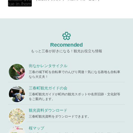
p-content/t
lue in
/hom
hemes/mih
Warning
: A
e/xs11945
aru/templat
ttempt to re
9/miharuko
e-parts/pic
ad property
ma.com/pu
up.php
on l
"ID" on null
blic_html/w
ine
19
in
/home/x
p-content/t
s119459/m
hemes/mih
Warning
: A
iharukoma.
aru/templat
ttempt to re
com/public
e-parts/pic
ad property
Recomended
_html/wp-c
up.php
on l
"ID" on null
ontent/the
ine
19
もっと三春が好きになる！観光お役立ち情報
in
/home/x
mes/mihar
s119459/m
u/template-
Warning
: A
iharukoma.
parts/picu
ttempt to re
街なかレンタサイクル
com/public
p.php
on li
ad property
_html/wp-c
三春の城下町を自転車でのんびり周遊！気になる路地も自転車
ne
19
"ID" on null
ontent/the
なら大丈夫！
in
/home/x
mes/mihar
s119459/m
u/template-
三春町観光ガイドの会
iharukoma.
parts/picu
com/public
三春町観光ガイドが町内の観光スポットや名所旧跡・文化財等
p.php
on li
_html/wp-c
をご案内します。
ne
19
ontent/the
mes/mihar
観光資料ダウンロード
u/template-
三春町観光資料をダウンロードできます。
parts/picu
p.php
on li
ne
19
桜マップ