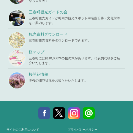
ontent/the
なら大丈夫！
in
/home/x
mes/mihar
s119459/m
u/template-
三春町観光ガイドの会
iharukoma.
parts/picu
com/public
三春町観光ガイドが町内の観光スポットや名所旧跡・文化財等
p.php
on li
_html/wp-c
をご案内します。
ne
19
ontent/the
mes/mihar
観光資料ダウンロード
u/template-
三春町観光資料をダウンロードできます。
parts/picu
p.php
on li
ne
19
桜マップ
三春町には約10,000本の桜の木があります。代表的な桜をご紹
介いたします。
桜開花情報
滝桜の開花状況をお知らせいたします。
サイトのご利用について
プライバシーポリシー