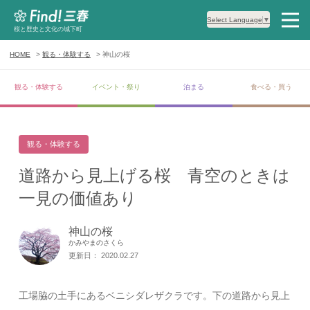
Select Language
▼
桜と歴史と文化の城下町
HOME
観る・体験する
神山の桜
観る・体験する
イベント・祭り
泊まる
食べる・買う
観る・体験する
道路から見上げる桜 青空のときは
一見の価値あり
神山の桜
かみやまのさくら
更新日： 2020.02.27
工場脇の土手にあるベニシダレザクラです。下の道路から見上