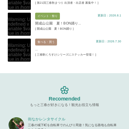
ariable $va
[ 第21回三春秋まつり 出演者・出店者 募集中！ ]
lue in
/hom
e/xs11945
更新日：2026.8.1
9/miharuko
イベント・祭り
Warning
: U
ma.com/pu
開成山公園 夏！BON踊り...
ndefined v
blic_html/w
ariable $va
[ 開成山公園 夏！BON踊り ]
p-content/t
lue in
/hom
hemes/mih
e/xs11945
aru/templat
更新日：2026.7.30
9/miharuko
食べる・買う
e-parts/pic
Warning
: U
ma.com/pu
up.php
on l
...
ndefined v
blic_html/w
ine
19
ariable $va
[ 三春駒くろすけシリーズにステッカー登場！ ]
p-content/t
lue in
/hom
hemes/mih
Warning
: A
e/xs11945
aru/templat
ttempt to re
9/miharuko
e-parts/pic
ad property
ma.com/pu
up.php
on l
"ID" on null
blic_html/w
ine
19
in
/home/x
p-content/t
s119459/m
hemes/mih
Warning
: A
iharukoma.
aru/templat
ttempt to re
com/public
e-parts/pic
ad property
Recomended
_html/wp-c
up.php
on l
"ID" on null
ontent/the
ine
19
もっと三春が好きになる！観光お役立ち情報
in
/home/x
mes/mihar
s119459/m
u/template-
Warning
: A
iharukoma.
parts/picu
ttempt to re
街なかレンタサイクル
com/public
p.php
on li
ad property
_html/wp-c
三春の城下町を自転車でのんびり周遊！気になる路地も自転車
ne
19
"ID" on null