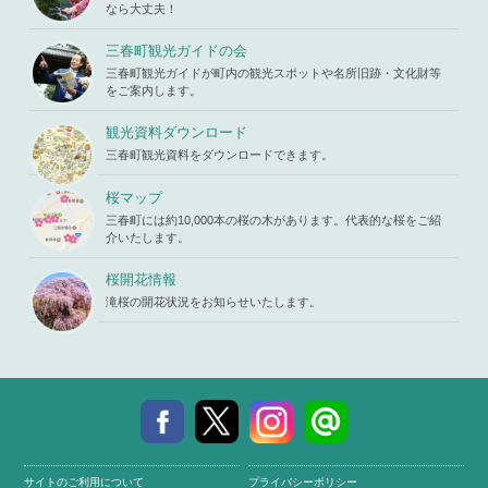
"ID" on null
ontent/the
なら大丈夫！
in
/home/x
mes/mihar
s119459/m
u/template-
三春町観光ガイドの会
iharukoma.
parts/picu
com/public
三春町観光ガイドが町内の観光スポットや名所旧跡・文化財等
p.php
on li
_html/wp-c
をご案内します。
ne
19
ontent/the
mes/mihar
観光資料ダウンロード
u/template-
三春町観光資料をダウンロードできます。
parts/picu
p.php
on li
ne
19
桜マップ
三春町には約10,000本の桜の木があります。代表的な桜をご紹
介いたします。
桜開花情報
滝桜の開花状況をお知らせいたします。
サイトのご利用について
プライバシーポリシー