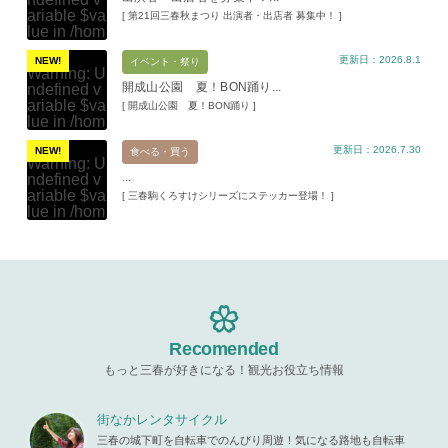
ariable $va
[ 第21回三春秋まつり 出演者・出店者 募集中！ ]
lue in
/hom
e/xs11945
更新日：2026.8.1
9/miharuko
NEW!
イベント・祭り
Warning
: U
ma.com/pu
開成山公園 夏！BON踊り...
ndefined v
blic_html/w
ariable $va
[ 開成山公園 夏！BON踊り ]
p-content/t
lue in
/hom
hemes/mih
e/xs11945
aru/templat
更新日：2026.7.30
9/miharuko
NEW!
食べる・買う
e-parts/pic
Warning
: U
ma.com/pu
up.php
on l
...
ndefined v
blic_html/w
ine
19
ariable $va
[ 三春駒くろすけシリーズにステッカー登場！ ]
p-content/t
lue in
/hom
hemes/mih
Warning
: A
e/xs11945
aru/templat
ttempt to re
9/miharuko
e-parts/pic
ad property
ma.com/pu
up.php
on l
"ID" on null
blic_html/w
ine
19
in
/home/x
p-content/t
s119459/m
hemes/mih
Warning
: A
iharukoma.
aru/templat
ttempt to re
com/public
e-parts/pic
ad property
Recomended
_html/wp-c
up.php
on l
"ID" on null
ontent/the
ine
19
もっと三春が好きになる！観光お役立ち情報
in
/home/x
mes/mihar
s119459/m
u/template-
Warning
: A
iharukoma.
parts/picu
ttempt to re
街なかレンタサイクル
com/public
p.php
on li
ad property
_html/wp-c
三春の城下町を自転車でのんびり周遊！気になる路地も自転車
ne
19