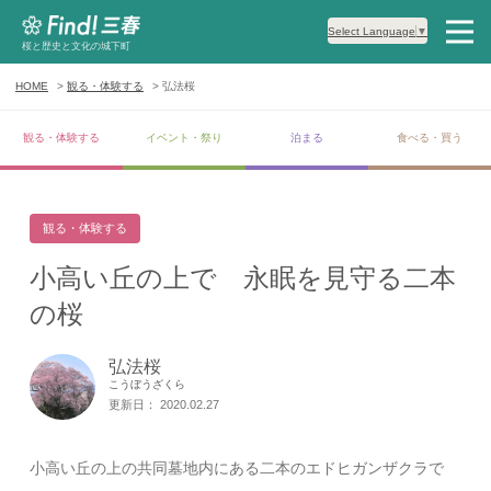
Select Language
▼
桜と歴史と文化の城下町
HOME
観る・体験する
弘法桜
観る・体験する
イベント・祭り
泊まる
食べる・買う
観る・体験する
小高い丘の上で 永眠を見守る二本
の桜
弘法桜
こうぼうざくら
更新日： 2020.02.27
小高い丘の上の共同墓地内にある二本のエドヒガンザクラで