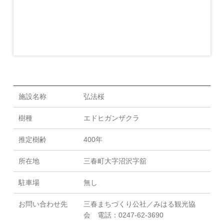
施設名称
弘法桜
樹種
エドヒガンザクラ
推定樹齢
400年
所在地
三春町大字沼沢字舘
駐車場
無し
お問い合わせ先
三春まちづくり公社／みはる観光協
会 電話：0247-62-3690