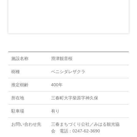
施設名称
滑津観音桜
樹種
ベニシダレザクラ
推定樹齢
400年
所在地
三春町大字柴原字神久保
駐車場
有り
お問い合わせ先
三春まちづくり公社／みはる観光協
会 電話：0247-62-3690