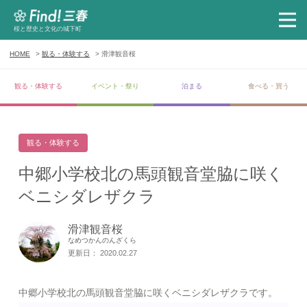
桜と歴史と文化の城下町
HOME
観る・体験する
滑津観音桜
観る・体験する
イベント・祭り
泊まる
食べる・買う
観る・体験する
中郷小学校北の馬頭観音堂脇に咲く
ベニシダレザクラ
滑津観音桜
なめつかんのんざくら
更新日： 2020.02.27
中郷小学校北の馬頭観音堂脇に咲くベニシダレザクラです。