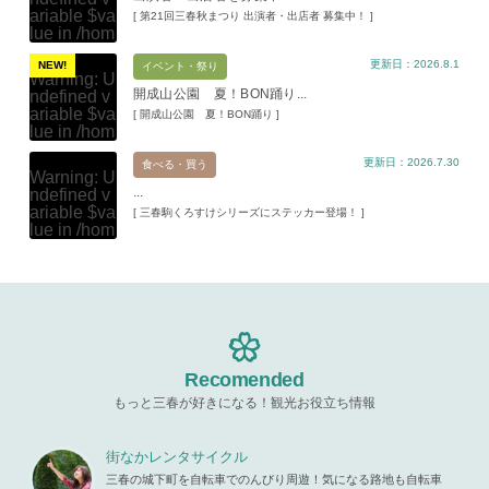
ariable $va
[ 第21回三春秋まつり 出演者・出店者 募集中！ ]
lue in
/hom
e/xs11945
更新日：2026.8.1
9/miharuko
NEW!
イベント・祭り
Warning
: U
ma.com/pu
開成山公園 夏！BON踊り...
ndefined v
blic_html/w
ariable $va
[ 開成山公園 夏！BON踊り ]
p-content/t
lue in
/hom
hemes/mih
e/xs11945
aru/templat
更新日：2026.7.30
9/miharuko
食べる・買う
e-parts/pic
Warning
: U
ma.com/pu
up.php
on l
...
ndefined v
blic_html/w
ine
19
ariable $va
[ 三春駒くろすけシリーズにステッカー登場！ ]
p-content/t
lue in
/hom
hemes/mih
Warning
: A
e/xs11945
aru/templat
ttempt to re
9/miharuko
e-parts/pic
ad property
ma.com/pu
up.php
on l
"ID" on null
blic_html/w
ine
19
in
/home/x
p-content/t
s119459/m
hemes/mih
Warning
: A
iharukoma.
aru/templat
ttempt to re
com/public
e-parts/pic
ad property
Recomended
_html/wp-c
up.php
on l
"ID" on null
ontent/the
ine
19
もっと三春が好きになる！観光お役立ち情報
in
/home/x
mes/mihar
s119459/m
u/template-
Warning
: A
iharukoma.
parts/picu
ttempt to re
街なかレンタサイクル
com/public
p.php
on li
ad property
_html/wp-c
三春の城下町を自転車でのんびり周遊！気になる路地も自転車
ne
19