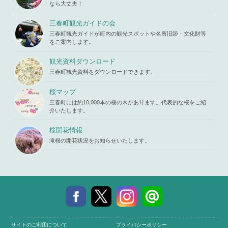
"ID" on null
ontent/the
なら大丈夫！
in
/home/x
mes/mihar
s119459/m
u/template-
三春町観光ガイドの会
iharukoma.
parts/picu
com/public
三春町観光ガイドが町内の観光スポットや名所旧跡・文化財等
p.php
on li
_html/wp-c
をご案内します。
ne
19
ontent/the
mes/mihar
観光資料ダウンロード
u/template-
三春町観光資料をダウンロードできます。
parts/picu
p.php
on li
ne
19
桜マップ
三春町には約10,000本の桜の木があります。代表的な桜をご紹
介いたします。
桜開花情報
滝桜の開花状況をお知らせいたします。
サイトのご利用について
プライバシーポリシー