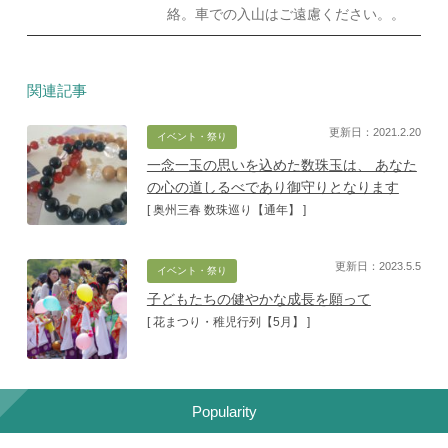
絡。車での入山はご遠慮ください。。
関連記事
更新日：2021.2.20
イベント・祭り
一念一玉の思いを込めた数珠玉は、 あなた
の心の道しるべであり御守りとなります
[ 奥州三春 数珠巡り【通年】 ]
更新日：2023.5.5
イベント・祭り
子どもたちの健やかな成長を願って
[ 花まつり・稚児行列【5月】 ]
Popularity