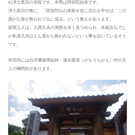
れ浄土真宗の寺院です。本尊は阿弥陀如来です。
浄土真宗の教に、「阿弥陀仏の本願を信じ念仏を申せば、この
愚かな身が救われて仏に成る」という教えがあります。
親鸞上人は、人間凡夫の実態を深く見つめられ、本願念仏でし
か私達凡夫はどん底から救われないという事を説いているそう
です。
本堂内には白河藩御用絵師・蒲生羅漢（がもうらかん）作の天
人の欄間絵があります。