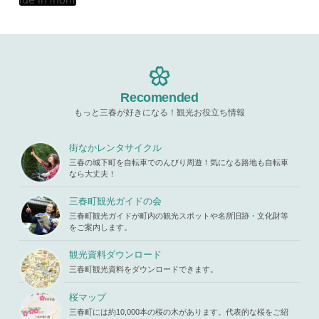
hemes/mih
Warning
: A
e/xs11945
aru/templat
ttempt to re
9/miharuko
e-parts/pic
ad property
ma.com/pu
up.php
on l
"ID" on null
blic_html/w
ine
19
in
/home/x
p-content/t
s119459/m
hemes/mih
Warning
: A
iharukoma.
aru/templat
ttempt to re
com/public
e-parts/pic
ad property
Recomended
_html/wp-c
up.php
on l
"ID" on null
ontent/the
ine
19
もっと三春が好きになる！観光お役立ち情報
in
/home/x
mes/mihar
s119459/m
u/template-
Warning
: A
iharukoma.
parts/picu
ttempt to re
街なかレンタサイクル
com/public
p.php
on li
ad property
_html/wp-c
三春の城下町を自転車でのんびり周遊！気になる路地も自転車
ne
19
"ID" on null
ontent/the
なら大丈夫！
in
/home/x
mes/mihar
s119459/m
u/template-
三春町観光ガイドの会
iharukoma.
parts/picu
com/public
三春町観光ガイドが町内の観光スポットや名所旧跡・文化財等
p.php
on li
_html/wp-c
をご案内します。
ne
19
ontent/the
mes/mihar
観光資料ダウンロード
u/template-
三春町観光資料をダウンロードできます。
parts/picu
p.php
on li
ne
19
桜マップ
三春町には約10,000本の桜の木があります。代表的な桜をご紹