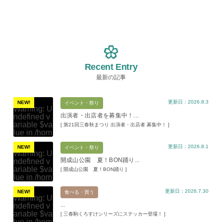
Recent Entry
最新の記事
更新日：2026.8.3
NEW!
イベント・祭り
Warning
: U
出演者・出店者を募集中！...
ndefined v
ariable $va
[ 第21回三春秋まつり 出演者・出店者 募集中！ ]
lue in
/hom
e/xs11945
更新日：2026.8.1
9/miharuko
NEW!
イベント・祭り
Warning
: U
ma.com/pu
開成山公園 夏！BON踊り...
ndefined v
blic_html/w
ariable $va
[ 開成山公園 夏！BON踊り ]
p-content/t
lue in
/hom
hemes/mih
e/xs11945
aru/templat
更新日：2026.7.30
9/miharuko
NEW!
食べる・買う
e-parts/pic
Warning
: U
ma.com/pu
up.php
on l
...
ndefined v
blic_html/w
ine
19
ariable $va
[ 三春駒くろすけシリーズにステッカー登場！ ]
p-content/t
lue in
/hom