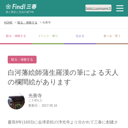
Select Language
▼
桜と歴史と文化の城下町
HOME
観る・体験する
光善寺
観る・体験する
イベント・祭り
泊まる
食べる・買う
観る・体験する
白河藩絵師蒲生羅漢の筆による天人
の欄間絵があります
光善寺
こうぜんじ
更新日： 2017.05.16
慶長8年(1603)に会津若松の浄光寺より分かれて三春に創建さ