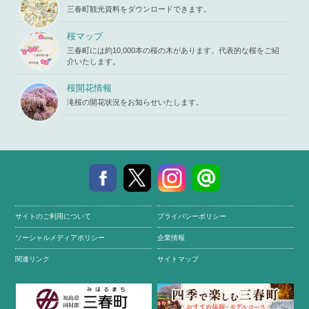
u/template-
三春町観光資料をダウンロードできます。
parts/picu
p.php
on li
ne
19
桜マップ
三春町には約10,000本の桜の木があります。代表的な桜をご紹
介いたします。
桜開花情報
滝桜の開花状況をお知らせいたします。
サイトのご利用について
プライバシーポリシー
ソーシャルメディアポリシー
企業情報
関連リンク
サイトマップ