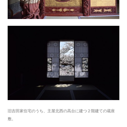
旧吉田家住宅のうち、主屋北西の高台に建つ２階建ての蔵座
敷。