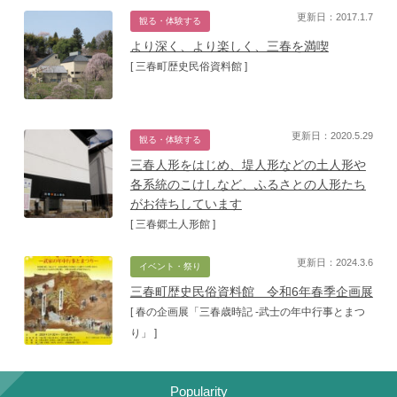
更新日：2017.1.7
観る・体験する
より深く、より楽しく、三春を満喫
[ 三春町歴史民俗資料館 ]
更新日：2020.5.29
観る・体験する
三春人形をはじめ、堤人形などの土人形や
各系統のこけしなど、ふるさとの人形たち
がお待ちしています
[ 三春郷土人形館 ]
更新日：2024.3.6
イベント・祭り
三春町歴史民俗資料館 令和6年春季企画展
[ 春の企画展「三春歳時記 -武士の年中行事とまつ
り」 ]
Popularity