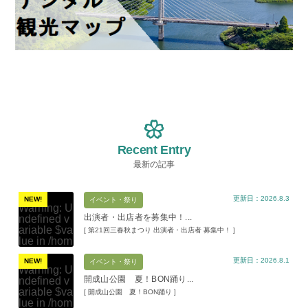
Recent Entry
最新の記事
更新日：2026.8.3
NEW!
イベント・祭り
Warning
: U
出演者・出店者を募集中！...
ndefined v
ariable $va
[ 第21回三春秋まつり 出演者・出店者 募集中！ ]
lue in
/hom
e/xs11945
更新日：2026.8.1
9/miharuko
NEW!
イベント・祭り
Warning
: U
ma.com/pu
開成山公園 夏！BON踊り...
ndefined v
blic_html/w
ariable $va
[ 開成山公園 夏！BON踊り ]
p-content/t
lue in
/hom
hemes/mih