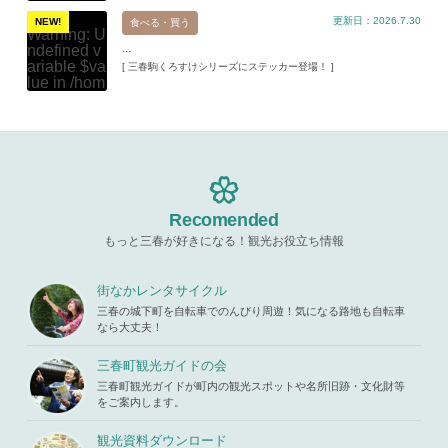
e/xs11945
aru/templat
更新日：2026.7.30
9/miharuko
NEW!
食べる・買う
e-parts/pic
Warning
: U
ma.com/pu
up.php
on l
...
ndefined v
blic_html/w
ine
19
ariable $va
[ 三春駒くろすけシリーズにステッカー登場！ ]
p-content/t
lue in
/hom
hemes/mih
Warning
: A
e/xs11945
aru/templat
ttempt to re
9/miharuko
e-parts/pic
ad property
ma.com/pu
up.php
on l
"ID" on null
blic_html/w
ine
19
in
/home/x
p-content/t
s119459/m
hemes/mih
Warning
: A
iharukoma.
aru/templat
ttempt to re
com/public
e-parts/pic
ad property
Recomended
_html/wp-c
up.php
on l
"ID" on null
ontent/the
ine
19
もっと三春が好きになる！観光お役立ち情報
in
/home/x
mes/mihar
s119459/m
u/template-
Warning
: A
iharukoma.
parts/picu
ttempt to re
街なかレンタサイクル
com/public
p.php
on li
ad property
_html/wp-c
三春の城下町を自転車でのんびり周遊！気になる路地も自転車
ne
19
"ID" on null
ontent/the
なら大丈夫！
in
/home/x
mes/mihar
s119459/m
u/template-
三春町観光ガイドの会
iharukoma.
parts/picu
com/public
三春町観光ガイドが町内の観光スポットや名所旧跡・文化財等
p.php
on li
_html/wp-c
をご案内します。
ne
19
ontent/the
mes/mihar
観光資料ダウンロード