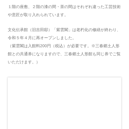
１階の座敷、２階の漆の間・茶の間はそれぞれ違った工芸技術
や意匠が取り入れられています。
文化伝承館（旧吉田邸）「紫雲閣」は老朽化の修繕が終わり、
令和５年４月に再オープンしました。
（紫雲閣は入館料200円（税込）が必要です。※三春郷土人形
館との共通券になりますので、三春郷土人形館も同じ券でご覧
いただけます。）