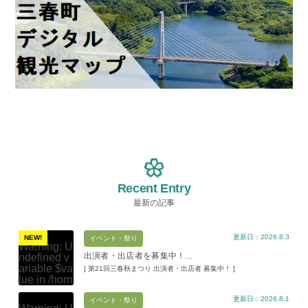
Recent Entry
最新の記事
更新日：2026.8.3
NEW!
イベント・祭り
Warning
: U
出演者・出店者を募集中！...
ndefined v
ariable $va
[ 第21回三春秋まつり 出演者・出店者 募集中！ ]
lue in
/hom
e/xs11945
更新日：2026.8.1
9/miharuko
イベント・祭り