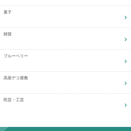
菓子
雑貨
ブルーベリー
高柴デコ屋敷
民芸・工芸