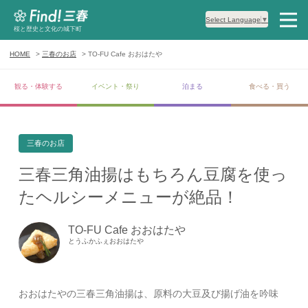
Select Language
▼
桜と歴史と文化の城下町
HOME
三春のお店
TO-FU Cafe おおはたや
観る・体験する
イベント・祭り
泊まる
食べる・買う
三春のお店
三春三角油揚はもちろん豆腐を使っ
たヘルシーメニューが絶品！
TO-FU Cafe おおはたや
とうふかふぇおおはたや
おおはたやの三春三角油揚は、原料の大豆及び揚げ油を吟味