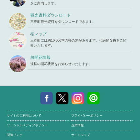
p.php
on li
_html/wp-c
をご案内します。
ne
19
ontent/the
mes/mihar
観光資料ダウンロード
u/template-
三春町観光資料をダウンロードできます。
parts/picu
p.php
on li
ne
19
桜マップ
三春町には約10,000本の桜の木があります。代表的な桜をご紹
介いたします。
桜開花情報
滝桜の開花状況をお知らせいたします。
サイトのご利用について
プライバシーポリシー
ソーシャルメディアポリシー
企業情報
関連リンク
サイトマップ