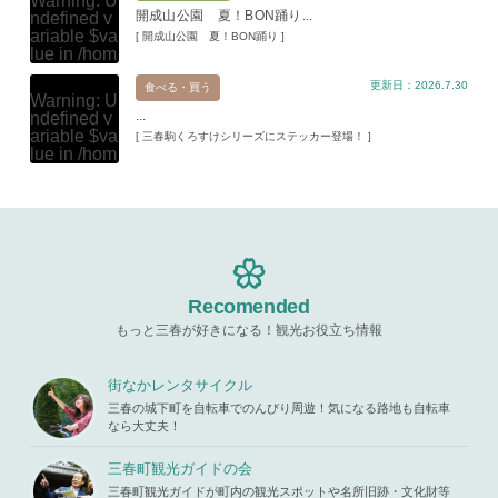
Warning
: U
ma.com/pu
開成山公園 夏！BON踊り...
ndefined v
blic_html/w
ariable $va
[ 開成山公園 夏！BON踊り ]
p-content/t
lue in
/hom
hemes/mih
e/xs11945
aru/templat
更新日：2026.7.30
9/miharuko
食べる・買う
e-parts/pic
Warning
: U
ma.com/pu
up.php
on l
...
ndefined v
blic_html/w
ine
19
ariable $va
[ 三春駒くろすけシリーズにステッカー登場！ ]
p-content/t
lue in
/hom
hemes/mih
Warning
: A
e/xs11945
aru/templat
ttempt to re
9/miharuko
e-parts/pic
ad property
ma.com/pu
up.php
on l
"ID" on null
blic_html/w
ine
19
in
/home/x
p-content/t
s119459/m
hemes/mih
Warning
: A
iharukoma.
aru/templat
ttempt to re
com/public
e-parts/pic
ad property
Recomended
_html/wp-c
up.php
on l
"ID" on null
ontent/the
ine
19
もっと三春が好きになる！観光お役立ち情報
in
/home/x
mes/mihar
s119459/m
u/template-
Warning
: A
iharukoma.
parts/picu
ttempt to re
街なかレンタサイクル
com/public
p.php
on li
ad property
_html/wp-c
三春の城下町を自転車でのんびり周遊！気になる路地も自転車
ne
19
"ID" on null
ontent/the
なら大丈夫！
in
/home/x
mes/mihar
s119459/m
u/template-
三春町観光ガイドの会
iharukoma.
parts/picu
com/public
三春町観光ガイドが町内の観光スポットや名所旧跡・文化財等