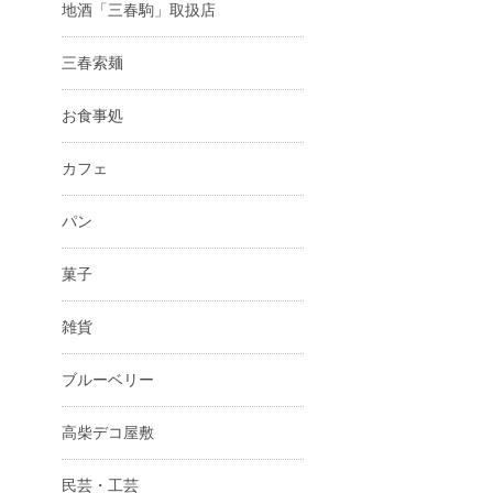
地酒「三春駒」取扱店
三春索麺
お食事処
カフェ
パン
菓子
雑貨
ブルーベリー
高柴デコ屋敷
民芸・工芸