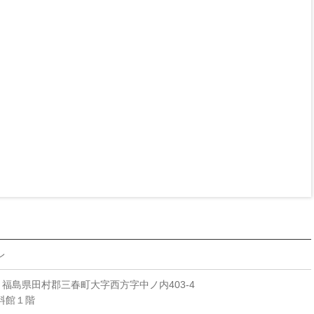
レ
722 福島県田村郡三春町大字西方字中ノ内403-4
料館１階