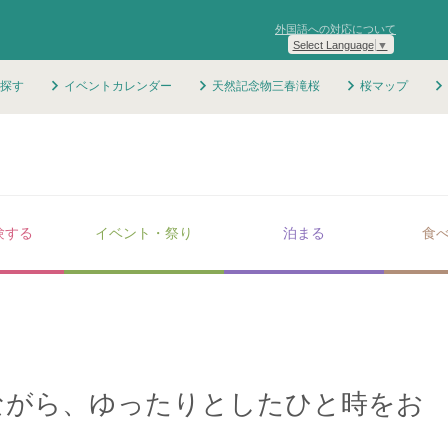
外国語への対応について
Select Language
▼
探す
イベントカレンダー
天然記念物三春滝桜
桜マップ
験する
イベント・祭り
泊まる
食
ながら、ゆったりとしたひと時をお