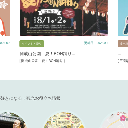
26.8.3
更新日：2026.8.1
イベント・祭り
食べ
開成山公園 夏！BON踊り...
...
[ 開成山公園 夏！BON踊り ]
[ 三
が好きになる！観光お役立ち情報