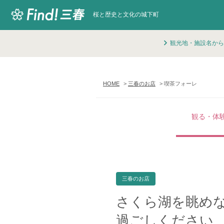
桜と歴史と文化の城下町
観光地・施設名から
HOME
三春のお店
喫茶フォーレ
観る・体
三春のお店
さくら湖を眺め
過ごしください