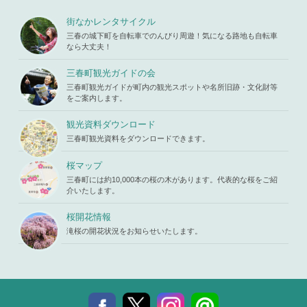
s119459/m
u/template-
Warning
: A
iharukoma.
parts/picu
ttempt to re
街なかレンタサイクル
com/public
p.php
on li
ad property
_html/wp-c
三春の城下町を自転車でのんびり周遊！気になる路地も自転車
ne
19
"ID" on null
ontent/the
なら大丈夫！
in
/home/x
mes/mihar
s119459/m
u/template-
三春町観光ガイドの会
iharukoma.
parts/picu
com/public
三春町観光ガイドが町内の観光スポットや名所旧跡・文化財等
p.php
on li
_html/wp-c
をご案内します。
ne
19
ontent/the
mes/mihar
観光資料ダウンロード
u/template-
三春町観光資料をダウンロードできます。
parts/picu
p.php
on li
ne
19
桜マップ
三春町には約10,000本の桜の木があります。代表的な桜をご紹
介いたします。
桜開花情報
滝桜の開花状況をお知らせいたします。