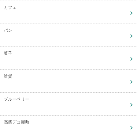
カフェ
パン
菓子
雑貨
ブルーベリー
高柴デコ屋敷