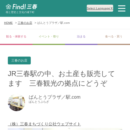
Select Language
▼
桜と歴史と文化の城下町
HOME
三春のお店
ばんとうプラザ／駅.com
観る・体験する
イベント・祭り
泊まる
食べる・買う
三春のお店
JR三春駅の中、お土産も販売して
ます 三春観光の拠点にどうぞ
ばんとうプラザ／駅.com
ばんとうぷらざ
（株）三春まちづくり公社ウェブサイト