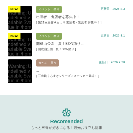
更新日：2026.8.3
NEW!
イベント・祭り
Warning
: U
出演者・出店者を募集中！...
ndefined v
ariable $va
[ 第21回三春秋まつり 出演者・出店者 募集中！ ]
lue in
/hom
e/xs11945
更新日：2026.8.1
9/miharuko
NEW!
イベント・祭り
Warning
: U
ma.com/pu
開成山公園 夏！BON踊り...
ndefined v
blic_html/w
ariable $va
[ 開成山公園 夏！BON踊り ]
p-content/t
lue in
/hom
hemes/mih
e/xs11945
aru/templat
更新日：2026.7.30
9/miharuko
食べる・買う
e-parts/pic
Warning
: U
ma.com/pu
up.php
on l
...
ndefined v
blic_html/w
ine
19
ariable $va
[ 三春駒くろすけシリーズにステッカー登場！ ]
p-content/t
lue in
/hom
hemes/mih
Warning
: A
e/xs11945
aru/templat
ttempt to re
9/miharuko
e-parts/pic
ad property
ma.com/pu
up.php
on l
"ID" on null
blic_html/w
ine
19
in
/home/x
p-content/t
s119459/m
hemes/mih
Warning
: A
iharukoma.
aru/templat
ttempt to re
com/public
e-parts/pic
ad property
Recomended
_html/wp-c
up.php
on l
"ID" on null
ontent/the
ine
19
もっと三春が好きになる！観光お役立ち情報
in
/home/x
mes/mihar