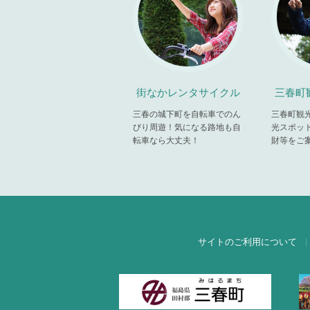
街なかレンタサイクル
三春町
三春の城下町を自転車でのん
三春町観
びり周遊！気になる路地も自
光スポッ
転車なら大丈夫！
財等をご
サイトのご利用について