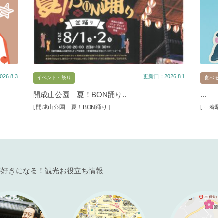
26.8.3
更新日：2026.8.1
イベント・祭り
食べ
開成山公園 夏！BON踊り...
...
[ 開成山公園 夏！BON踊り ]
[ 三
が好きになる！観光お役立ち情報