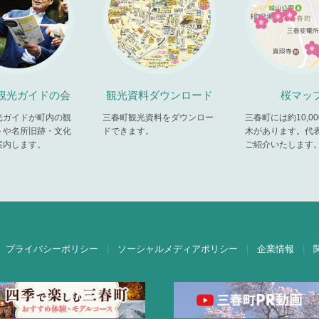
観光ガイドの会
観光資料ダウンロード
桜マッ
光ガイドが町内の観
三春町観光資料をダウンロー
三春町には約10,0
トや名所旧跡・文化
ドできます。
木があります。代
案内します。
ご紹介いたします
プライバシーポリシー
ソーシャルメディアポリシー
企業情報