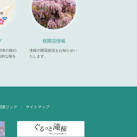
プ
桜開花情報
00本の桜の
滝桜の開花状況をお知らせい
表的な桜を
たします。
。
関連リンク
サイトマップ