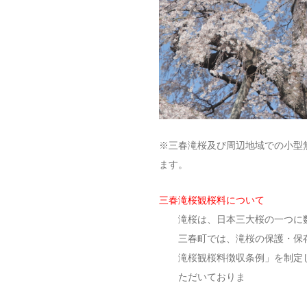
※三春滝桜及び周辺地域での小型
ます。
三春滝桜観桜料について
滝桜は、日本三大桜の一つに
三春町では、滝桜の保護・保
滝桜観桜料徴収条例」を制定
ただいておりま