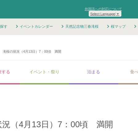
外国語への対応について
Select Language
▼
探す
イベントカレンダー
天然記念物三春滝桜
桜マップ
年 滝桜の状況（4月13日）7：00頃 満開
験する
イベント・祭り
泊まる
食
状況（4月13日）7：00頃 満開