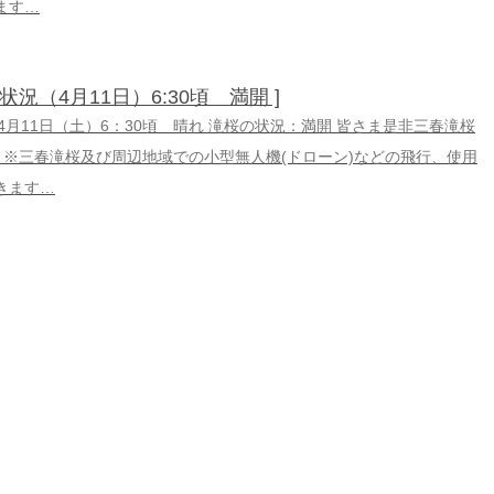
ます…
の状況（4月11日）6:30頃 満開 ]
6年4月11日（土）6：30頃 晴れ 滝桜の状況：満開 皆さま是非三春滝桜
 ※三春滝桜及び周辺地域での小型無人機(ドローン)などの飛行、使用
きます…