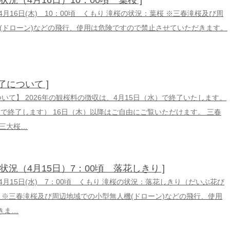
の状況（4月16日）10：00頃 葉桜 ]
6年4月16日(木) 10：00頃 くもり 滝桜の状況：葉桜 ※三春滝桜及び周
(ドローン)などの飛行、使用は危険ですので禁止させていただきます。
了について ]
ついて】 2026年の観桜料の徴収は、4月15日（水）で終了いたします。
日で終了します） 16日（木）以降はご自由にご覧いただけます。 三春
三大桜…
の状況（4月15日）7：00頃 落花しきり ]
6年4月15日(水) 7：00頃 くもり 滝桜の状況：落花しきり（だいぶ花び
 ※三春滝桜及び周辺地域での小型無人機(ドローン)などの飛行、使用
きま…