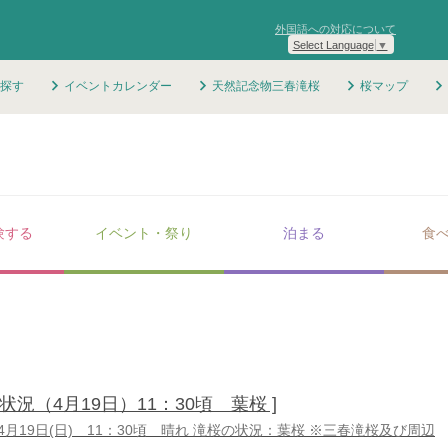
外国語への対応について
Select Language
▼
探す
イベントカレンダー
天然記念物三春滝桜
桜マップ
験する
イベント・祭り
泊まる
食
の状況（4月19日）11：30頃 葉桜 ]
6年4月19日(日) 11：30頃 晴れ 滝桜の状況：葉桜 ※三春滝桜及び周辺