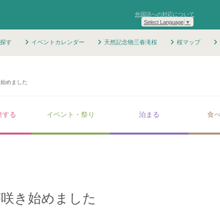
外国語への対応について
Select Language
▼
探す
イベントカレンダー
天然記念物三春滝桜
桜マップ
き始めました
験する
イベント・祭り
泊まる
食
が咲き始めました