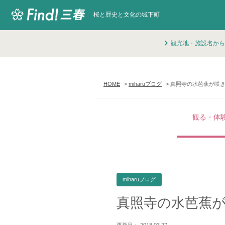
桜と歴史と文化の城下町
観光地・施設名から
HOME
miharuブログ
真照寺の水芭蕉が咲
観る・体
miharuブログ
真照寺の水芭蕉