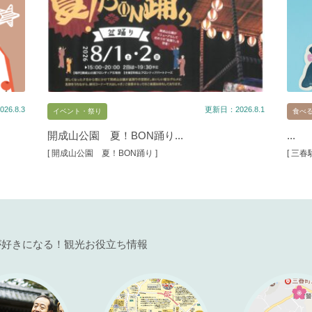
26.8.3
更新日：2026.8.1
イベント・祭り
食べ
開成山公園 夏！BON踊り...
...
[ 開成山公園 夏！BON踊り ]
[ 三
が好きになる！観光お役立ち情報