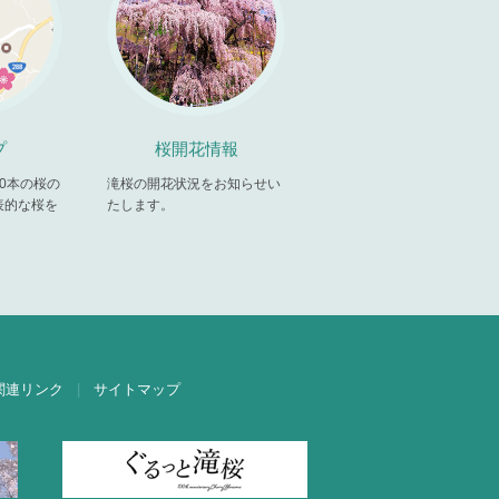
プ
桜開花情報
00本の桜の
滝桜の開花状況をお知らせい
表的な桜を
たします。
。
関連リンク
サイトマップ