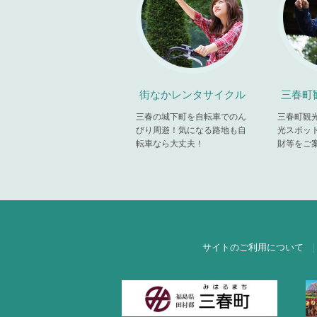
街なかレンタサイクル
三春町
三春の城下町を自転車でのん
三春町観
びり周遊！気になる路地も自
光スポッ
転車なら大丈夫！
財等をご
サイトのご利用について