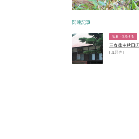
関連記事
観る・体験する
三春藩主秋田
[ 真照寺 ]