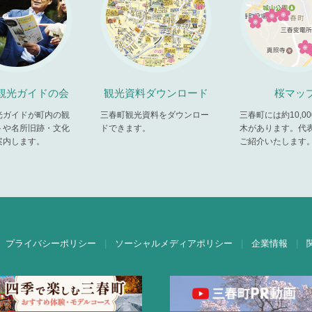
観光ガイドの会
観光資料ダウンロード
桜マッ
光ガイドが町内の観
三春町観光資料をダウンロー
三春町には約10,0
トや名所旧跡・文化
ドできます。
木があります。代
案内します。
ご紹介いたします
プライバシーポリシー
ソーシャルメディアポリシー
企業情報