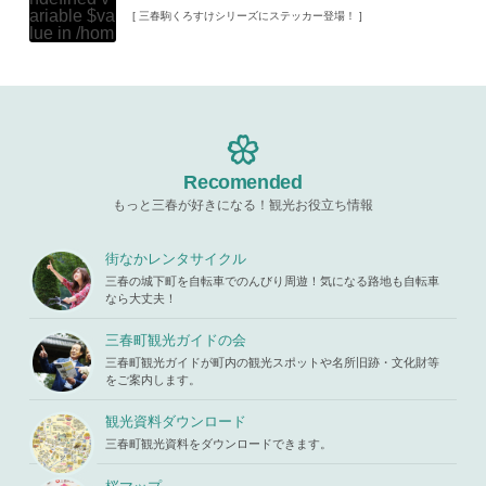
blic_html/w
ine
19
ariable $va
[ 三春駒くろすけシリーズにステッカー登場！ ]
p-content/t
lue in
/hom
hemes/mih
Warning
: A
e/xs11945
aru/templat
ttempt to re
9/miharuko
e-parts/pic
ad property
ma.com/pu
up.php
on l
"ID" on null
blic_html/w
ine
19
in
/home/x
p-content/t
s119459/m
hemes/mih
Warning
: A
iharukoma.
aru/templat
ttempt to re
com/public
e-parts/pic
ad property
Recomended
_html/wp-c
up.php
on l
"ID" on null
ontent/the
ine
19
もっと三春が好きになる！観光お役立ち情報
in
/home/x
mes/mihar
s119459/m
u/template-
Warning
: A
iharukoma.
parts/picu
ttempt to re
街なかレンタサイクル
com/public
p.php
on li
ad property
_html/wp-c
三春の城下町を自転車でのんびり周遊！気になる路地も自転車
ne
19
"ID" on null
ontent/the
なら大丈夫！
in
/home/x
mes/mihar
s119459/m
u/template-
三春町観光ガイドの会
iharukoma.
parts/picu
com/public
三春町観光ガイドが町内の観光スポットや名所旧跡・文化財等
p.php
on li
_html/wp-c
をご案内します。
ne
19
ontent/the
mes/mihar
観光資料ダウンロード
u/template-
三春町観光資料をダウンロードできます。
parts/picu
p.php
on li
ne
19