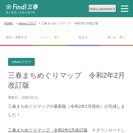
Select Language
▼
桜と歴史と文化の城下町
HOME
miharuブログ
三春まちめぐりマップ 令和2年2月改訂版
観る・体験する
イベント・祭り
泊まる
食べる・買う
miharuブログ
三春まちめぐりマップ 令和2年2月
改訂版
更新日： 2020.02.11
三春まちめぐりマップの最新版（令和2年2月現在）が完成しま
した！
三春まちめぐりマップ 令和2年2月改訂版
※ダウンロードし