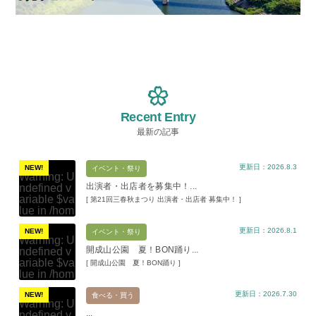
Recent Entry
最新の記事
更新日：2026.8.3
NEW!
イベント・祭り
Warning
: U
出演者・出店者を募集中！...
ndefined v
ariable $va
[ 第21回三春秋まつり 出演者・出店者 募集中！ ]
lue in
/hom
e/xs11945
更新日：2026.8.1
9/miharuko
NEW!
イベント・祭り
Warning
: U
ma.com/pu
開成山公園 夏！BON踊り...
ndefined v
blic_html/w
ariable $va
[ 開成山公園 夏！BON踊り ]
p-content/t
lue in
/hom
hemes/mih
e/xs11945
aru/templat
更新日：2026.7.30
9/miharuko
NEW!
食べる・買う
e-parts/pic
Warning
: U
ma.com/pu
up.php
on l
...
ndefined v