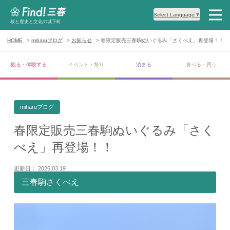
Select Language
▼
桜と歴史と文化の城下町
HOME
miharuブログ
お知らせ
春限定販売三春駒ぬいぐるみ「さくべえ」再登場！！
観る・体験する
イベント・祭り
泊まる
食べる・買う
miharuブログ
春限定販売三春駒ぬいぐるみ「さく
べえ」再登場！！
更新日： 2026.03.19
三春駒さくべえ