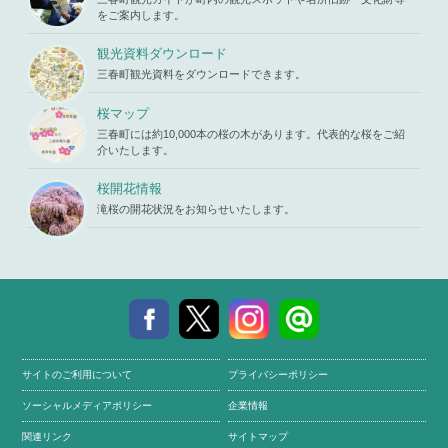
p.php
on li
_html/wp-c
をご案内します。
ne
19
ontent/the
mes/mihar
観光資料ダウンロード
u/template-
三春町観光資料をダウンロードできます。
parts/picu
p.php
on li
ne
19
桜マップ
三春町には約10,000本の桜の木があります。代表的な桜をご紹
介いたします。
桜開花情報
滝桜の開花状況をお知らせいたします。
サイトのご利用について
プライバシーポリシー
ソーシャルメディアポリシー
企業情報
関連リンク
サイトマップ