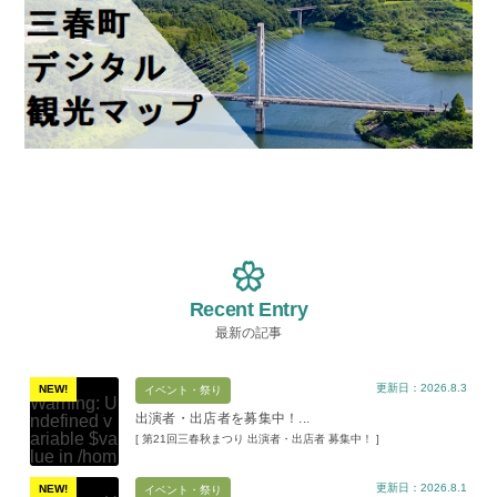
Recent Entry
最新の記事
更新日：2026.8.3
NEW!
イベント・祭り
Warning
: U
出演者・出店者を募集中！...
ndefined v
ariable $va
[ 第21回三春秋まつり 出演者・出店者 募集中！ ]
lue in
/hom
e/xs11945
更新日：2026.8.1
9/miharuko
NEW!
イベント・祭り