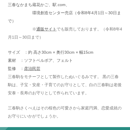
三春なかまち蔵花かご、駅.com、
環境創造センター売店（令和8年4月1日～30日ま
で）
※
通販サイト
でも販売しております。（令和8年4
月1日～30日まで）
サイズ ：約 高さ30cm × 奥行30cm × 幅15cm
素材 ：ソフトベルボア、フェルト
監修 ：
彦治民芸
三春駒をモチーフとして製作したぬいぐるみです。 黒の三春
駒は、子宝・安産・子育てのお守りとして、白の三春駒は老後
安泰・長寿のお守りとして作られています。
三春駒さくべえはその桜色の可愛さから家庭円満、恋愛成就の
お守りにいかがでしょうか。