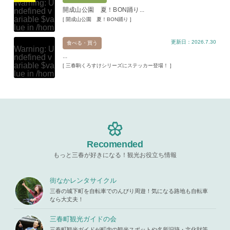
Warning
: U
ma.com/pu
開成山公園 夏！BON踊り...
ndefined v
blic_html/w
ariable $va
[ 開成山公園 夏！BON踊り ]
p-content/t
lue in
/hom
hemes/mih
e/xs11945
aru/templat
更新日：2026.7.30
9/miharuko
食べる・買う
e-parts/pic
Warning
: U
ma.com/pu
up.php
on l
...
ndefined v
blic_html/w
ine
19
ariable $va
[ 三春駒くろすけシリーズにステッカー登場！ ]
p-content/t
lue in
/hom
hemes/mih
Warning
: A
e/xs11945
aru/templat
ttempt to re
9/miharuko
e-parts/pic
ad property
ma.com/pu
up.php
on l
"ID" on null
blic_html/w
ine
19
in
/home/x
p-content/t
s119459/m
hemes/mih
Warning
: A
iharukoma.
aru/templat
ttempt to re
com/public
e-parts/pic
ad property
Recomended
_html/wp-c
up.php
on l
"ID" on null
ontent/the
ine
19
もっと三春が好きになる！観光お役立ち情報
in
/home/x
mes/mihar
s119459/m
u/template-
Warning
: A
iharukoma.
parts/picu
ttempt to re
街なかレンタサイクル
com/public
p.php
on li
ad property
_html/wp-c
三春の城下町を自転車でのんびり周遊！気になる路地も自転車
ne
19
"ID" on null
ontent/the
なら大丈夫！
in
/home/x
mes/mihar
s119459/m
u/template-
三春町観光ガイドの会
iharukoma.
parts/picu
com/public
三春町観光ガイドが町内の観光スポットや名所旧跡・文化財等