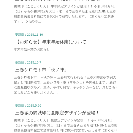
御城印（ごじょういん） 午年限定デザインが登場！！ 令和8年1月4日
（日）から令和8年12月30日（水）まで三春きたまち蔵TENJINと三春
町歴史民俗資料館にて各600円で頒布いたします。（無くなり次第終
了） いつもの倍…
更新日：2025.11.30
【お知らせ】年末年始休業について
年末年始休業のお知らせ
更新日：2025.10.7
三春シロモト市「秋ノ陣」
三春シロモト市 ～秋の陣～ 三春町で行われる「三春大神宮秋季例大
祭」と同日開催で、三春シロモト市（マルシェ）を開催します。 新鮮
な農産物やグルメ、菓子、手作り雑貨、キッチンカーなど、見どころ・
楽しみどころ盛りだくさん。 …
更新日：2025.5.26
三春城の御城印に夏限定デザインが登場！
御城印（ごじょういん） 夏限定デザインが登場！！ 令和7年6月1日
（日）から令和7年8月31日（日）まで三春きたまち蔵TENJINと三春町
歴史民俗資料館にて通常価格と同じ300円で頒布いたします（無くなり