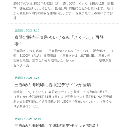
2026年の状況 2026年4月2日（木）15：00頃 くもり 滝桜の状況：開花
本日開花宣言いたしました。 見頃は8日前後になるかと思います。 明日
から観桜料500円の徴収を開始いたします。 皆さま是非三春滝桜までお
越…
更新日：2026.3.19
春限定販売三春駒ぬいぐるみ「さくべえ」再登
場！！
三春駒さくべえ 名前 ：三春駒ぬいぐるみ「さくべえ」 販売価格 ：1
個 3,300円（税込） 販売場所 ：三春きたまち蔵TENJIN、三春の里
田園生活館、三春なかまち蔵花かご、駅.com、 環境創造
センター売…
更新日：2026.2.26
三春城の御城印に春限定デザインが登場！
御城印（ごじょういん） 春限定デザインが登場！！ 令和8年3月1日
（日）から令和8年5月31日（日）まで三春きたまち蔵TENJINと三春町
歴史民俗資料館にて通常価格と同じ300円で頒布いたします。（無くな
り次第終了） ぜ…
更新日：2025.12.19
三春城の御城印に午年限定デザインが登場！