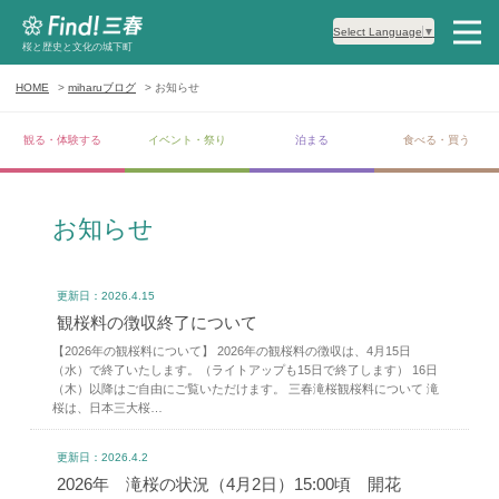
Select Language
▼
桜と歴史と文化の城下町
HOME
miharuブログ
お知らせ
観る・体験する
イベント・祭り
泊まる
食べる・買う
お知らせ
更新日：2026.4.15
観桜料の徴収終了について
【2026年の観桜料について】 2026年の観桜料の徴収は、4月15日
（水）で終了いたします。（ライトアップも15日で終了します） 16日
（木）以降はご自由にご覧いただけます。 三春滝桜観桜料について 滝
桜は、日本三大桜…
更新日：2026.4.2
2026年 滝桜の状況（4月2日）15:00頃 開花