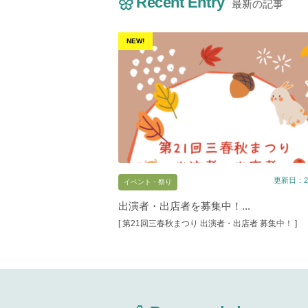
Recent Entry
最新の記事
NEW!
更新日：20
イベント・祭り
出演者・出店者を募集中！...
[ 第21回三春秋まつり 出演者・出店者 募集中！ ]