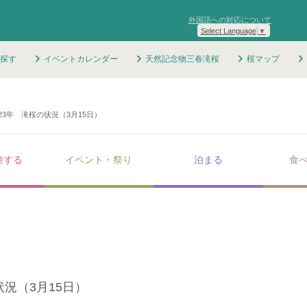
外国語への対応について
Select Language
▼
探す
イベントカレンダー
天然記念物三春滝桜
桜マップ
023年 滝桜の状況（3月15日）
験する
イベント・祭り
泊まる
食
状況（3月15日）