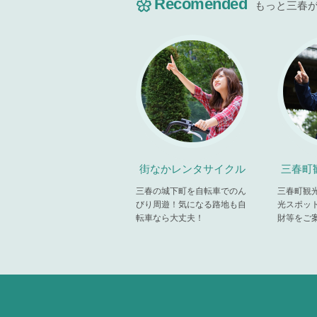
Recomended
もっと三春
街なかレンタサイクル
三春町
三春の城下町を自転車でのん
三春町観
びり周遊！気になる路地も自
光スポッ
転車なら大丈夫！
財等をご