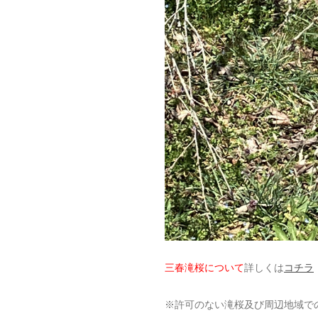
三春滝桜について
詳しくは
コチラ
※許可のない滝桜及び周辺地域で