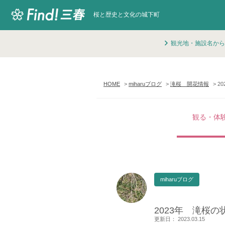
桜と歴史と文化の城下町
観光地・施設名から
HOME
miharuブログ
滝桜 開花情報
2
観る・体
miharuブログ
2023年 滝桜の
更新日： 2023.03.15