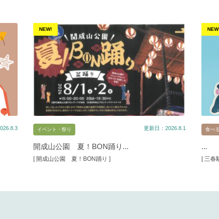
NEW!
NEW
26.8.3
更新日：2026.8.1
イベント・祭り
食べ
開成山公園 夏！BON踊り...
...
[ 開成山公園 夏！BON踊り ]
[ 三