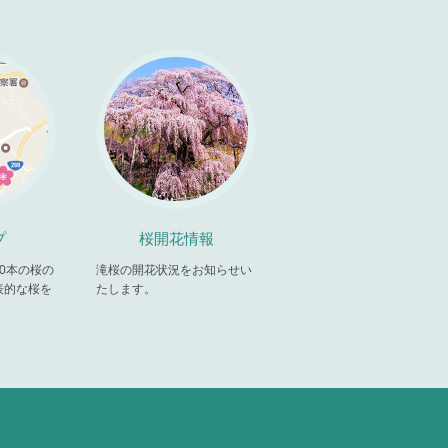
プ
桜開花情報
00本の桜の
滝桜の開花状況をお知らせい
表的な桜を
たします。
。