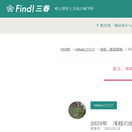
桜と歴史と文化の城下町
観光地・施設名から
HOME
miharuブログ
滝桜 開花情報
2
観る・体
miharuブログ
2023年 滝桜の
更新日： 2023.03.18