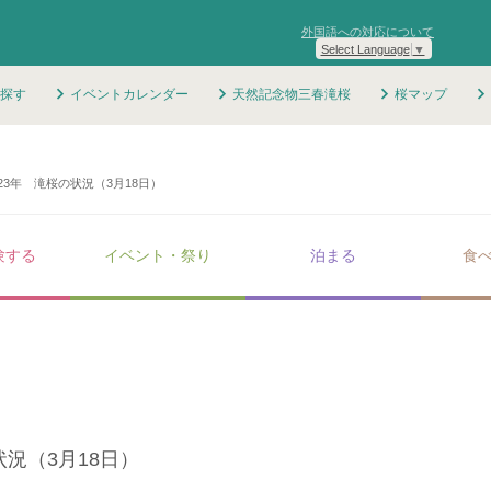
外国語への対応について
Select Language
▼
探す
イベントカレンダー
天然記念物三春滝桜
桜マップ
023年 滝桜の状況（3月18日）
験する
イベント・祭り
泊まる
食
状況（3月18日）