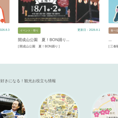
26.8.3
更新日：2026.8.1
イベント・祭り
食べ
開成山公園 夏！BON踊り...
...
[ 開成山公園 夏！BON踊り ]
[ 三
が好きになる！観光お役立ち情報