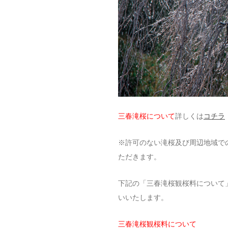
三春滝桜について
詳しくは
コチラ
※許可のない滝桜及び周辺地域で
ただきます。
下記の「三春滝桜観桜料について
いいたします。
三春滝桜観桜料について