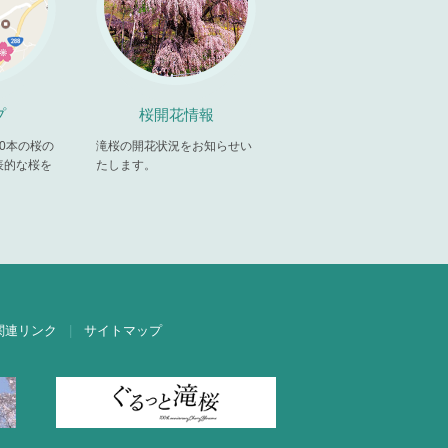
プ
桜開花情報
00本の桜の
滝桜の開花状況をお知らせい
表的な桜を
たします。
。
関連リンク
サイトマップ