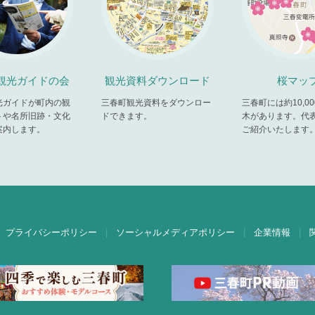
観光ガイドの会
観光資料ダウンロード
桜マッ
光ガイドが町内の観
三春町観光資料をダウンロー
三春町には約10,0
トや名所旧跡・文化
ドできます。
木があります。代
案内します。
ご紹介いたします
プライバシーポリシー
ソーシャルメディアポリシー
企業情報