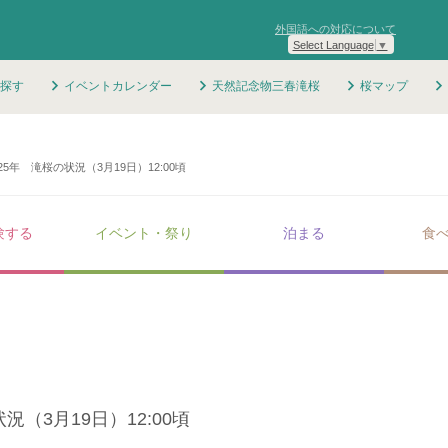
外国語への対応について
Select Language
▼
探す
イベントカレンダー
天然記念物三春滝桜
桜マップ
025年 滝桜の状況（3月19日）12:00頃
験する
イベント・祭り
泊まる
食
況（3月19日）12:00頃