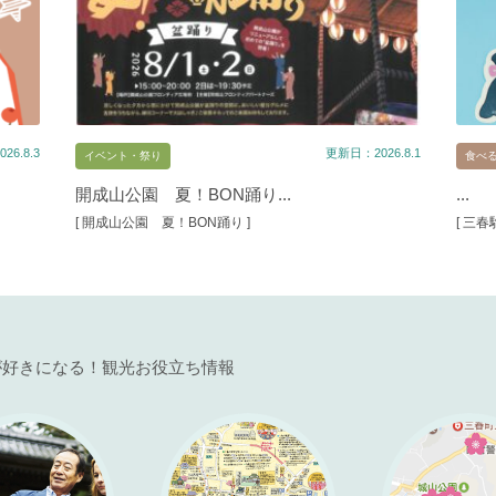
26.8.3
更新日：2026.8.1
イベント・祭り
食べ
開成山公園 夏！BON踊り...
...
[ 開成山公園 夏！BON踊り ]
[ 三
が好きになる！観光お役立ち情報