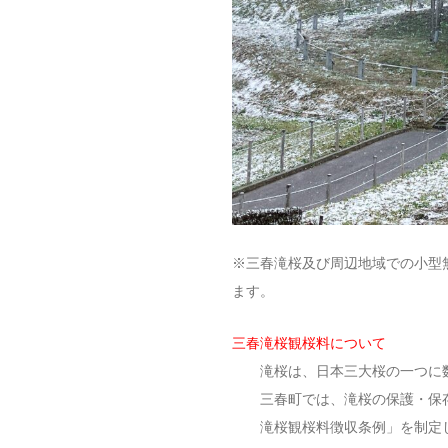
※三春滝桜及び周辺地域での小型
ます。
三春滝桜観桜料について
滝桜は、日本三大桜の一つに
三春町では、滝桜の保護・保
滝桜観桜料徴収条例」を制定