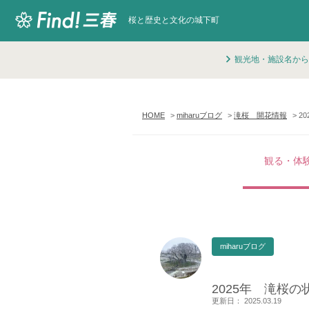
桜と歴史と文化の城下町
観光地・施設名から
HOME
miharuブログ
滝桜 開花情報
2
観る・体
miharuブログ
2025年 滝桜の状
更新日： 2025.03.19