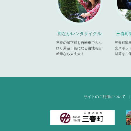
街なかレンタサイクル
三春町
三春の城下町を自転車でのん
三春町観
びり周遊！気になる路地も自
光スポッ
転車なら大丈夫！
財等をご
サイトのご利用について