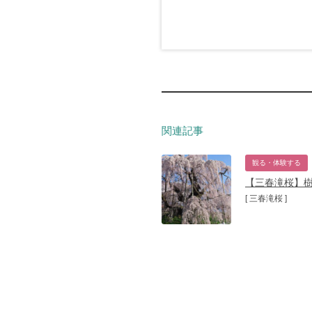
関連記事
観る・体験する
【三春滝桜】樹
[ 三春滝桜 ]