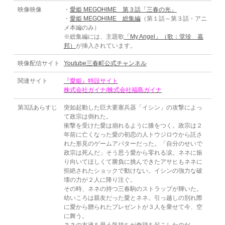
映像映像
・
愛姫 MEGOHIME 第３話「三春の光」
・
愛姫 MEGOHIME 総集編
（第１話～第３話・アニ
メ本編のみ）
※総集編には、主題歌
「My Angel」（歌：堂珍 嘉
邦）
が挿入されています。
映像配信サイト
Youtube三春町公式チャンネル
関連サイト
『愛姫』特設サイト
株式会社ガイナ/株式会社福島ガイナ
第3話あらすじ
突如起動した巨大要塞兵器「イシン」の攻撃によっ
て政宗は倒れた。
衝撃を受けた愛は崩れるように膝をつく。政宗は２
年前に亡くなった愛の初恋の人トウジロウから託さ
れた形見のゲームアバターだった。「自分のせいで
政宗は死んだ」そう思う愛から零れる涙。ネネに振
り向いてほしくて勝負に挑んできたアサヒもネネに
拒絶されたショックで動けない。イシンの強力な破
壊の力が２人に降り注ぐ。
その時、ネネの持つ三春駒のストラップが輝いた。
幼いころは親友だった愛とネネ。引っ越しの別れ際
に愛から贈られたプレゼントが３人を乗せて今、空
に舞う。
ネネの友達を思う気持ちが奇跡を起こしたのだ。