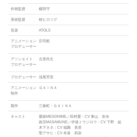
作画監督
横田守
美術監督
栫ヒロツグ
音楽
ATOLS
アニメーション
庄司航
プロデューサー
アソシエイト
古里尚丈
プロデューサー
プロデューサー
浅尾芳宣
アニメーション
ＧＡＩＮＡ
制作
製作
三春町・ＧＡＩＮＡ
キャスト
愛姫MEGOHIME／田村愛：CV 東山 奈央
政宗MASAMUNE／伊達トウジロウ：CV 下野 紘
木下ネネ：CV 福圓 美里
聖アサヒ：CV 本泉 莉奈