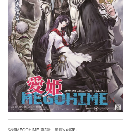
愛姫MEGOHIME 第2話「追憶の梅花」