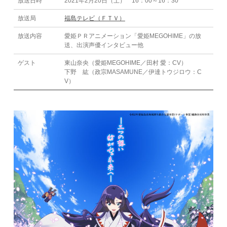
放送日時
2021年2月20日（土） 16：00～16：30
放送局
福島テレビ（ＦＴＶ）
放送内容
愛姫ＰＲアニメーション「愛姫MEGOHIME」の放
送、出演声優インタビュー他
ゲスト
東山奈央（愛姫MEGOHIME／田村 愛：CV）
下野 紘（政宗MASAMUNE／伊達トウジロウ：C
V）