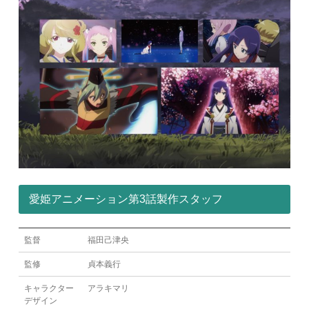
愛姫アニメーション第3話製作スタッフ
監督
福田己津央
監修
貞本義行
キャラクター
アラキマリ
デザイン