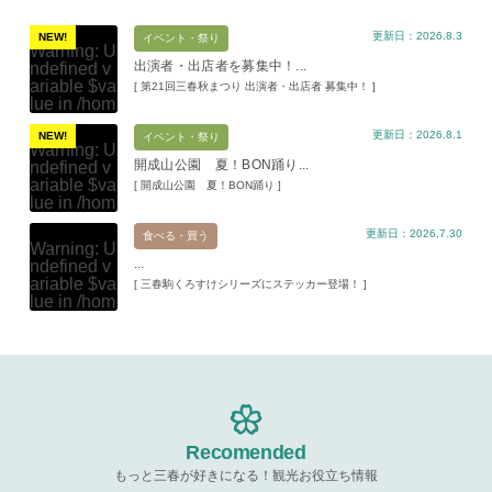
更新日：2026.8.3
NEW!
イベント・祭り
Warning
: U
出演者・出店者を募集中！...
ndefined v
ariable $va
[ 第21回三春秋まつり 出演者・出店者 募集中！ ]
lue in
/hom
e/xs11945
更新日：2026.8.1
9/miharuko
NEW!
イベント・祭り
Warning
: U
ma.com/pu
開成山公園 夏！BON踊り...
ndefined v
blic_html/w
ariable $va
[ 開成山公園 夏！BON踊り ]
p-content/t
lue in
/hom
hemes/mih
e/xs11945
aru/templat
更新日：2026.7.30
9/miharuko
食べる・買う
e-parts/pic
Warning
: U
ma.com/pu
up.php
on l
...
ndefined v
blic_html/w
ine
19
ariable $va
[ 三春駒くろすけシリーズにステッカー登場！ ]
p-content/t
lue in
/hom
hemes/mih
Warning
: A
e/xs11945
aru/templat
ttempt to re
9/miharuko
e-parts/pic
ad property
ma.com/pu
up.php
on l
"ID" on null
blic_html/w
ine
19
in
/home/x
p-content/t
s119459/m
hemes/mih
Warning
: A
iharukoma.
aru/templat
ttempt to re
com/public
e-parts/pic
ad property
Recomended
_html/wp-c
up.php
on l
"ID" on null
ontent/the
ine
19
もっと三春が好きになる！観光お役立ち情報
in
/home/x
mes/mihar