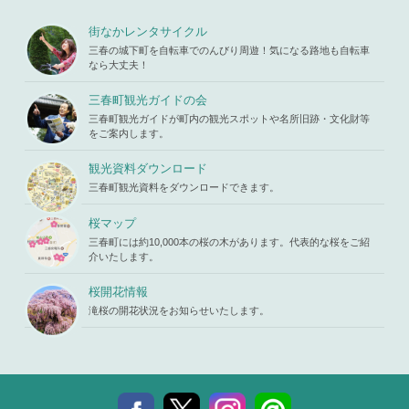
s119459/m
u/template-
Warning
: A
iharukoma.
parts/picu
ttempt to re
街なかレンタサイクル
com/public
p.php
on li
ad property
_html/wp-c
三春の城下町を自転車でのんびり周遊！気になる路地も自転車
ne
19
"ID" on null
ontent/the
なら大丈夫！
in
/home/x
mes/mihar
s119459/m
u/template-
三春町観光ガイドの会
iharukoma.
parts/picu
com/public
三春町観光ガイドが町内の観光スポットや名所旧跡・文化財等
p.php
on li
_html/wp-c
をご案内します。
ne
19
ontent/the
mes/mihar
観光資料ダウンロード
u/template-
三春町観光資料をダウンロードできます。
parts/picu
p.php
on li
ne
19
桜マップ
三春町には約10,000本の桜の木があります。代表的な桜をご紹
介いたします。
桜開花情報
滝桜の開花状況をお知らせいたします。