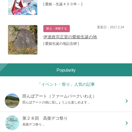
[ 愛姫－生誕４５０年－ ]
更新日：2017.2.24
観る・体験する
伊達政宗正室の愛姫生誕の地
[ 愛姫生誕の地記念碑 ]
Popularity
「イベント・祭り」人気の記事
田んぼアート（ファームパークいわえ）
田んぼアートの他に花しょうぶも楽しめます...
第２８回 高柴デコ祭り
高柴デコ祭り...