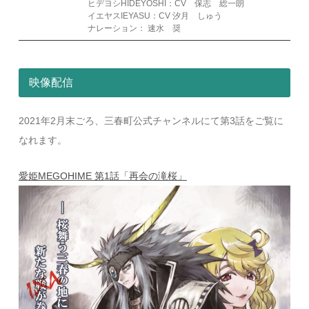
ヒデヨシHIDEYOSHI：CV 保志 総一朗
イエヤスIEYASU：CV 汐月 しゅう
ナレーション： 速水 奨
映像配信
2021年2月末ごろ、三春町公式チャンネルにて第3話をご覧に
なれます。
愛姫MEGOHIME 第1話「再会の滝桜」