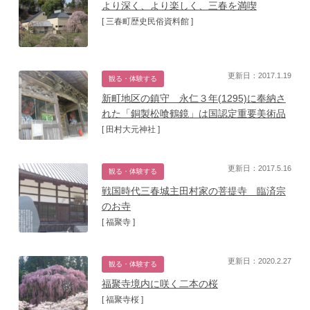
より深く、より楽しく、三春を満喫
[ 三春町歴史民俗資料館 ]
更新日：2017.1.19
観る・体験する
新町地区の鎮守 永仁３年(1295)に奉納さ
れた「銅製松喰鶴鏡」は国認定重要美術品
[ 田村大元神社 ]
更新日：2017.5.16
観る・体験する
戦国時代三春城主田村家の菩提寺 臨済宗
のお寺
[ 福聚寺 ]
更新日：2020.2.27
観る・体験する
福聚寺境内に咲く二本の桜
[ 福聚寺桜 ]