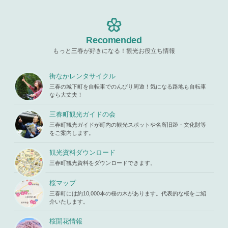
"ID" on null
blic_html/w
ine
19
in
/home/x
p-content/t
s119459/m
hemes/mih
Warning
: A
iharukoma.
aru/templat
ttempt to re
com/public
e-parts/pic
ad property
Recomended
_html/wp-c
up.php
on l
"ID" on null
ontent/the
ine
19
もっと三春が好きになる！観光お役立ち情報
in
/home/x
mes/mihar
s119459/m
u/template-
Warning
: A
iharukoma.
parts/picu
ttempt to re
街なかレンタサイクル
com/public
p.php
on li
ad property
_html/wp-c
三春の城下町を自転車でのんびり周遊！気になる路地も自転車
ne
19
"ID" on null
ontent/the
なら大丈夫！
in
/home/x
mes/mihar
s119459/m
u/template-
三春町観光ガイドの会
iharukoma.
parts/picu
com/public
三春町観光ガイドが町内の観光スポットや名所旧跡・文化財等
p.php
on li
_html/wp-c
をご案内します。
ne
19
ontent/the
mes/mihar
観光資料ダウンロード
u/template-
三春町観光資料をダウンロードできます。
parts/picu
p.php
on li
ne
19
桜マップ
三春町には約10,000本の桜の木があります。代表的な桜をご紹
介いたします。
桜開花情報