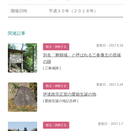
開催日時
平成３０年（２０１８年）
関連記事
更新日：2017.5.18
観る・体験する
別名「舞鶴城」と呼ばれる三春藩主の居城
の跡
[ 三春城跡 ]
更新日：2017.2.24
観る・体験する
伊達政宗正室の愛姫生誕の地
[ 愛姫生誕の地記念碑 ]
更新日：2017.1.7
観る・体験する