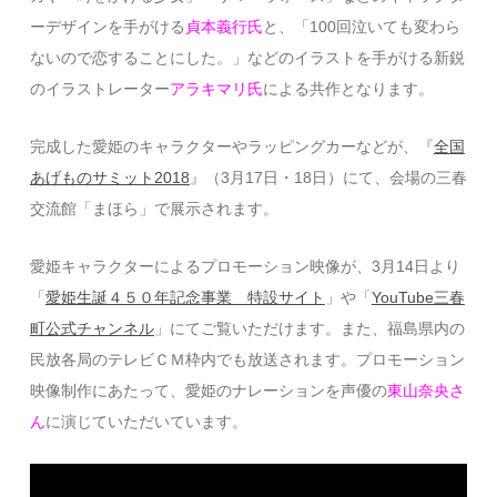
ーデザインを手がける
貞本義行氏
と、「100回泣いても変わら
ないので恋することにした。」などのイラストを手がける新鋭
のイラストレーター
アラキマリ氏
による共作となります。
完成した愛姫のキャラクターやラッピングカーなどが、『
全国
あげものサミット2018
』（3月17日・18日）にて、会場の三春
交流館「まほら」で展示されます。
愛姫キャラクターによるプロモーション映像が、3月14日より
「
愛姫生誕４５０年記念事業 特設サイト
」や「
YouTube三春
町公式チャンネル
」にてご覧いただけます。また、福島県内の
民放各局のテレビＣＭ枠内でも放送されます。
プロモーション
映像制作にあたって、愛姫のナレーションを声優の
東山奈央さ
ん
に演じていただいています。