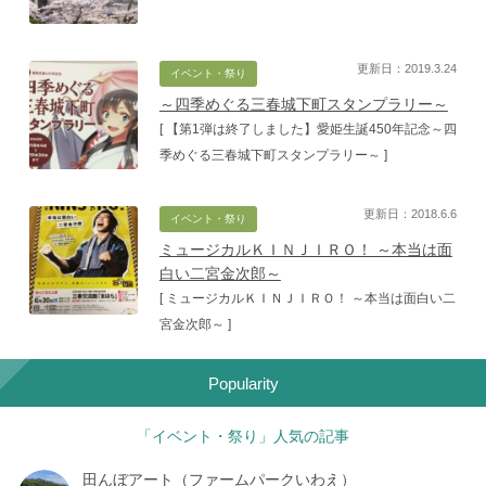
更新日：2019.3.24
イベント・祭り
～四季めぐる三春城下町スタンプラリー～
[ 【第1弾は終了しました】愛姫生誕450年記念～四
季めぐる三春城下町スタンプラリー～ ]
更新日：2018.6.6
イベント・祭り
ミュージカルＫＩＮＪＩＲＯ！ ～本当は面
白い二宮金次郎～
[ ミュージカルＫＩＮＪＩＲＯ！ ～本当は面白い二
宮金次郎～ ]
Popularity
「イベント・祭り」人気の記事
田んぼアート（ファームパークいわえ）