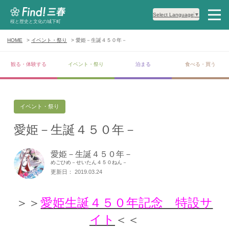
Select Language
▼
桜と歴史と文化の城下町
HOME
イベント・祭り
愛姫－生誕４５０年－
観る・体験する
イベント・祭り
泊まる
食べる・買う
イベント・祭り
愛姫－生誕４５０年－
愛姫－生誕４５０年－
めごひめ－せいたん４５０ねん－
更新日： 2019.03.24
＞＞
愛姫生誕４５０年記念 特設サ
イト
＜＜