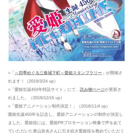
○「
～四季めぐる三春城下町～愛姫スタンプラリー
」が開催さ
れます！（2019/3/24 up）
○「愛姫生誕450年特設サイト」にて、
読み物ページ
が更新さ
れました。（2018/12/15 up）
○「愛姫アニメーション制作決定！」（2018/11/4 up）
愛姫生誕450年を記念し、愛姫アニメーションの制作が決定し
ました。愛姫役には、愛姫PRプロモーション映像で声をあて
ていただいた東山奈央さんに引き続き愛姫役を務めていただく