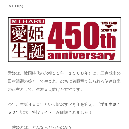
3/10 up）
愛姫は、戦国時代の永禄１１年（１５６８年）に、三春城主の
田村清顕の娘として生まれ、のちに独眼竜で知られる伊達政宗
の正室として、生涯支え続けた女性です。
今年、生誕４５０年という記念すべき年を迎え、「
愛姫生誕４
５０年記念 特設サイト
」が開設されました！
・愛姫とは、どんな人だったのか？