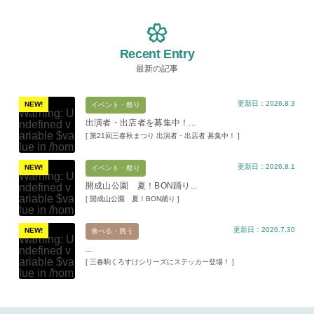
Recent Entry
最新の記事
更新日：2026.8.3
NEW!
イベント・祭り
Warning
: U
出演者・出店者を募集中！...
ndefined v
ariable $va
[ 第21回三春秋まつり 出演者・出店者 募集中！ ]
lue in
/hom
e/xs11945
更新日：2026.8.1
9/miharuko
NEW!
イベント・祭り
Warning
: U
ma.com/pu
開成山公園 夏！BON踊り...
ndefined v
blic_html/w
ariable $va
[ 開成山公園 夏！BON踊り ]
p-content/t
lue in
/hom
hemes/mih
e/xs11945
aru/templat
更新日：2026.7.30
9/miharuko
NEW!
食べる・買う
e-parts/pic
Warning
: U
ma.com/pu
up.php
on l
...
ndefined v
blic_html/w
ine
19
ariable $va
[ 三春駒くろすけシリーズにステッカー登場！ ]
p-content/t
lue in
/hom
hemes/mih
Warning
: A
e/xs11945
aru/templat
ttempt to re
9/miharuko
e-parts/pic
ad property
ma.com/pu
up.php
on l