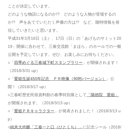
ことが決定しています。
どのような物語になるのか!? どのような人物が登場するの
か!? 声をあてていただく声優の方は!? など、随時情報を発
信していきたいと思います。
平成31年3月16日（土）、17日（日）の「あげものサミット20
19」開催に合わせて、三春交流館「まほら」のホールでの一般
公開を予定しています。ぜひ、お楽しみにお待ちください。
○「
四季めぐる三春城下町スタンプラリー
」が開催されます！
（2018/3/31 up）
○「
愛姫生誕450年記念 ＰＲ映像（90秒バージョン）
」公
開！（2018/3/17 up）
○三春町歴史民俗資料館の春季特別展として
「陽徳院 愛姫」
が開催されます。（2018/3/13 up）
○「
愛姫ＰＲキャラクター
」が発表されました！（2018/3/13 u
p）
○
純米大吟醸「三春一と口（ひとくち）」
に記念シール（2018/