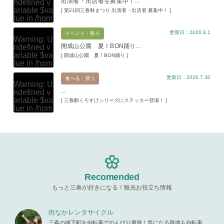
出演者・出店者を募集中！...
ndefined v
ariable $va
[ 第21回三春秋まつり 出演者・出店者 募集中！ ]
lue in
/hom
e/xs11945
更新日：2026.8.1
9/miharuko
イベント・祭り
Warning
: U
ma.com/pu
開成山公園 夏！BON踊り...
ndefined v
blic_html/w
ariable $va
[ 開成山公園 夏！BON踊り ]
p-content/t
lue in
/hom
hemes/mih
e/xs11945
aru/templat
更新日：2026.7.30
9/miharuko
食べる・買う
e-parts/pic
Warning
: U
ma.com/pu
up.php
on l
...
ndefined v
blic_html/w
ine
19
ariable $va
[ 三春駒くろすけシリーズにステッカー登場！ ]
p-content/t
lue in
/hom
hemes/mih
Warning
: A
e/xs11945
aru/templat
ttempt to re
9/miharuko
e-parts/pic
ad property
ma.com/pu
up.php
on l
"ID" on null
blic_html/w
ine
19
in
/home/x
p-content/t
s119459/m
hemes/mih
Warning
: A
iharukoma.
aru/templat
ttempt to re
com/public
e-parts/pic
ad property
Recomended
_html/wp-c
up.php
on l
"ID" on null
ontent/the
ine
19
もっと三春が好きになる！観光お役立ち情報
in
/home/x
mes/mihar
s119459/m
u/template-
Warning
: A
iharukoma.
parts/picu
ttempt to re
街なかレンタサイクル
com/public
p.php
on li
ad property
_html/wp-c
三春の城下町を自転車でのんびり周遊！気になる路地も自転車