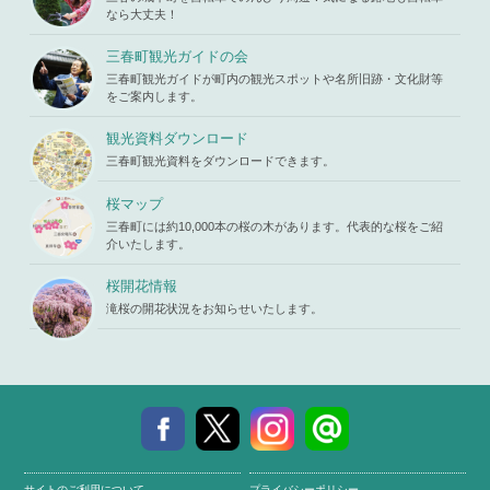
ne
19
"ID" on null
ontent/the
なら大丈夫！
in
/home/x
mes/mihar
s119459/m
u/template-
三春町観光ガイドの会
iharukoma.
parts/picu
com/public
三春町観光ガイドが町内の観光スポットや名所旧跡・文化財等
p.php
on li
_html/wp-c
をご案内します。
ne
19
ontent/the
mes/mihar
観光資料ダウンロード
u/template-
三春町観光資料をダウンロードできます。
parts/picu
p.php
on li
ne
19
桜マップ
三春町には約10,000本の桜の木があります。代表的な桜をご紹
介いたします。
桜開花情報
滝桜の開花状況をお知らせいたします。
サイトのご利用について
プライバシーポリシー