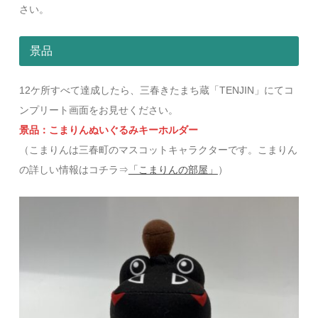
さい。
景品
12ケ所すべて達成したら、三春きたまち蔵「TENJIN」にてコ
ンプリート画面をお見せください。
景品：こまりんぬいぐるみキーホルダー
（こまりんは三春町のマスコットキャラクターです。こまりん
の詳しい情報はコチラ⇒
「こまりんの部屋」
）