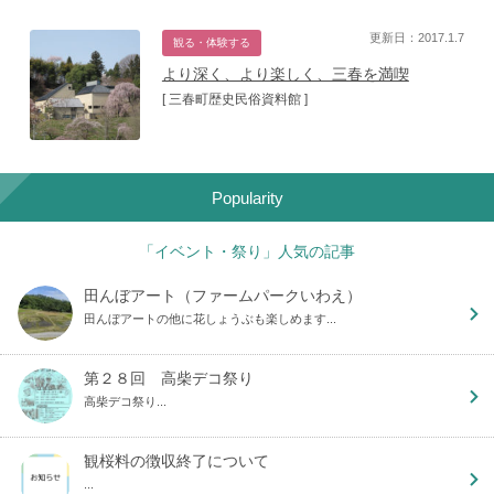
更新日：2017.1.7
観る・体験する
より深く、より楽しく、三春を満喫
[ 三春町歴史民俗資料館 ]
Popularity
「イベント・祭り」人気の記事
田んぼアート（ファームパークいわえ）
田んぼアートの他に花しょうぶも楽しめます...
第２８回 高柴デコ祭り
高柴デコ祭り...
観桜料の徴収終了について
...