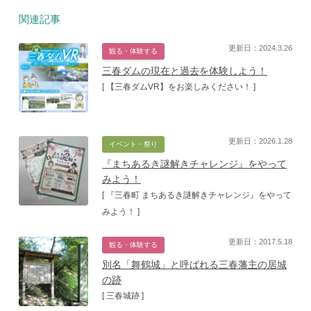
関連記事
更新日：2024.3.26
観る・体験する
三春ダムの現在と過去を体験しよう！
[ 【三春ダムVR】をお楽しみください！ ]
更新日：2026.1.28
イベント・祭り
『まちあるき謎解きチャレンジ』をやって
みよう！
[ 『三春町 まちあるき謎解きチャレンジ』をやって
みよう！ ]
更新日：2017.5.18
観る・体験する
別名「舞鶴城」と呼ばれる三春藩主の居城
の跡
[ 三春城跡 ]