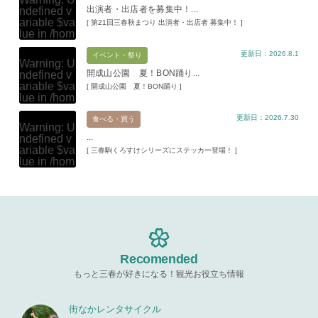
出演者・出店者を募集中！...
ndefined v
ariable $va
[ 第21回三春秋まつり 出演者・出店者 募集中！ ]
lue in
/hom
e/xs11945
更新日：2026.8.1
9/miharuko
イベント・祭り
Warning
: U
ma.com/pu
開成山公園 夏！BON踊り...
ndefined v
blic_html/w
ariable $va
[ 開成山公園 夏！BON踊り ]
p-content/t
lue in
/hom
hemes/mih
e/xs11945
aru/templat
更新日：2026.7.30
9/miharuko
食べる・買う
e-parts/pic
Warning
: U
ma.com/pu
up.php
on l
...
ndefined v
blic_html/w
ine
19
ariable $va
[ 三春駒くろすけシリーズにステッカー登場！ ]
p-content/t
lue in
/hom
hemes/mih
Warning
: A
e/xs11945
aru/templat
ttempt to re
9/miharuko
e-parts/pic
ad property
ma.com/pu
up.php
on l
"ID" on null
blic_html/w
ine
19
in
/home/x
p-content/t
s119459/m
hemes/mih
Warning
: A
iharukoma.
aru/templat
ttempt to re
com/public
e-parts/pic
ad property
Recomended
_html/wp-c
up.php
on l
"ID" on null
ontent/the
ine
19
もっと三春が好きになる！観光お役立ち情報
in
/home/x
mes/mihar
s119459/m
u/template-
Warning
: A
iharukoma.
parts/picu
ttempt to re
街なかレンタサイクル
com/public
p.php
on li