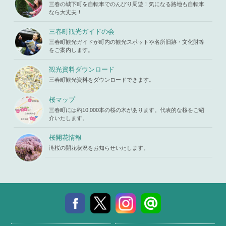
ad property
_html/wp-c
三春の城下町を自転車でのんびり周遊！気になる路地も自転車
ne
19
"ID" on null
ontent/the
なら大丈夫！
in
/home/x
mes/mihar
s119459/m
u/template-
三春町観光ガイドの会
iharukoma.
parts/picu
com/public
三春町観光ガイドが町内の観光スポットや名所旧跡・文化財等
p.php
on li
_html/wp-c
をご案内します。
ne
19
ontent/the
mes/mihar
観光資料ダウンロード
u/template-
三春町観光資料をダウンロードできます。
parts/picu
p.php
on li
ne
19
桜マップ
三春町には約10,000本の桜の木があります。代表的な桜をご紹
介いたします。
桜開花情報
滝桜の開花状況をお知らせいたします。